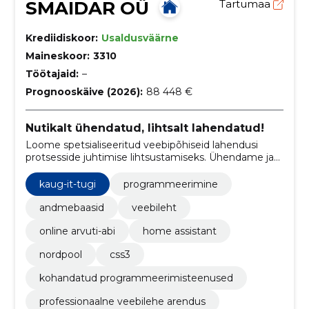
SMAIDAR OÜ
Tartumaa
Krediidiskoor:
Usaldusväärne
Maineskoor:
3310
Töötajaid:
–
Prognooskäive (2026):
88 448 €
Nutikalt ühendatud, lihtsalt lahendatud!
Loome spetsialiseeritud veebipõhiseid lahendusi
protsesside juhtimise lihtsustamiseks. Ühendame ja
integreerime olemasolevad süsteemid ja tarkvarad.
kaug-it-tugi
programmeerimine
andmebaasid
veebileht
online arvuti-abi
home assistant
nordpool
css3
kohandatud programmeerimisteenused
professionaalne veebilehe arendus