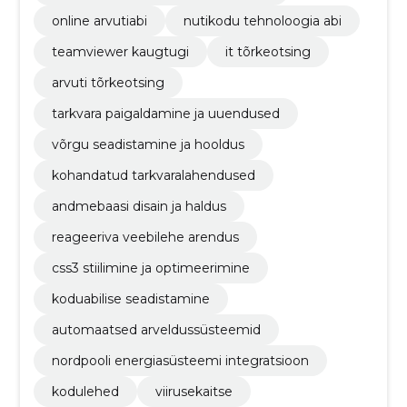
online arvutiabi
nutikodu tehnoloogia abi
teamviewer kaugtugi
it tõrkeotsing
arvuti tõrkeotsing
tarkvara paigaldamine ja uuendused
võrgu seadistamine ja hooldus
kohandatud tarkvaralahendused
andmebaasi disain ja haldus
reageeriva veebilehe arendus
css3 stiilimine ja optimeerimine
koduabilise seadistamine
automaatsed arveldussüsteemid
nordpooli energiasüsteemi integratsioon
kodulehed
viirusekaitse