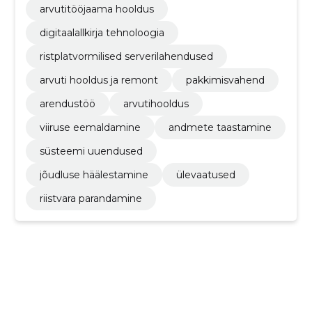
arvutitööjaama hooldus
digitaalallkirja tehnoloogia
ristplatvormilised serverilahendused
arvuti hooldus ja remont
pakkimisvahend
arendustöö
arvutihooldus
viiruse eemaldamine
andmete taastamine
süsteemi uuendused
jõudluse häälestamine
ülevaatused
riistvara parandamine