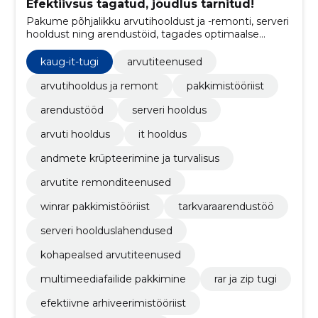
Efektiivsus tagatud, jõudlus tarnitud!
Pakume põhjalikku arvutihooldust ja -remonti, serveri
hooldust ning arendustöid, tagades optimaalse
jõudluse ja usaldusväärsuse.
kaug-it-tugi
arvutiteenused
arvutihooldus ja remont
pakkimistööriist
arendustööd
serveri hooldus
arvuti hooldus
it hooldus
andmete krüpteerimine ja turvalisus
arvutite remonditeenused
winrar pakkimistööriist
tarkvaraarendustöö
serveri hoolduslahendused
kohapealsed arvutiteenused
multimeediafailide pakkimine
rar ja zip tugi
efektiivne arhiveerimistööriist