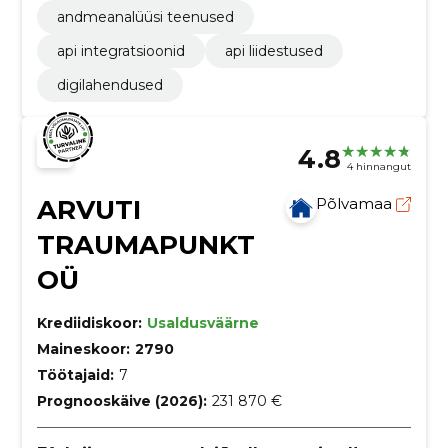
andmeanalüüsi teenused
api integratsioonid
api liidestused
digilahendused
4.8
4 hinnangut
ARVUTI
Põlvamaa
TRAUMAPUNKT
OÜ
Krediidiskoor:
Usaldusväärne
Maineskoor:
2790
Töötajaid:
7
Prognooskäive (2026):
231 870 €