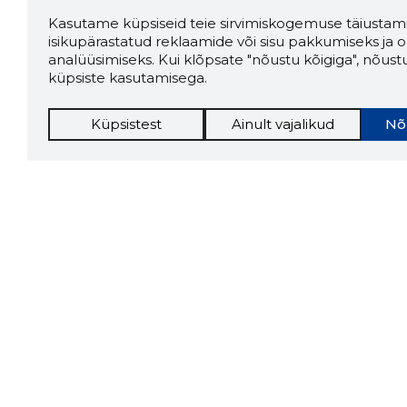
Kasutame küpsiseid teie sirvimiskogemuse täiustami
isikupärastatud reklaamide või sisu pakkumiseks ja o
analüüsimiseks. Kui klõpsate "nõustu kõigiga", nõust
küpsiste kasutamisega.
Küpsistest
Ainult vajalikud
Nõ
Storybo
Storybook
firma v
kui usa
Chrome laiendus
LAADI