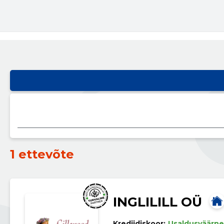
1 ettevõte
INGLILILL OÜ
Krediidiskoor:
Usaldusväärne