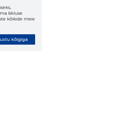
seks,
ma liikluse
ute kõikide meie
ustu kõigiga
oki laiendus ütleb Sulle, mis
eebilehel Sa parajasti viibid ja
ldusväärne see firma täna on.
 LAIENDUS ALLA