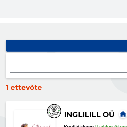
1 ettevõte
INGLILILL OÜ
Krediidiskoor:
Usaldusväärne