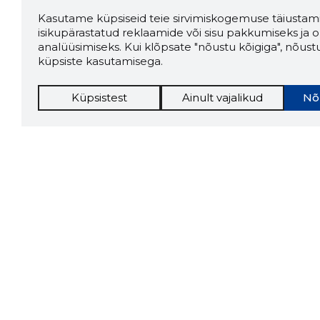
Kasutame küpsiseid teie sirvimiskogemuse täiustami
isikupärastatud reklaamide või sisu pakkumiseks ja o
analüüsimiseks. Kui klõpsate "nõustu kõigiga", nõust
küpsiste kasutamisega.
Küpsistest
Ainult vajalikud
Nõ
Storybo
Storybook
firma v
kui usa
Chrome laiendus
LAADI