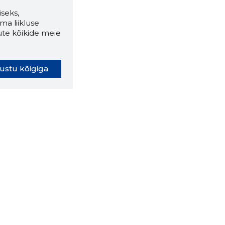
seks,
ma liikluse
ute kõikide meie
ustu kõigiga
oki laiendus ütleb Sulle, mis
eebilehel Sa parajasti viibid ja
ldusväärne see firma täna on.
 LAIENDUS ALLA