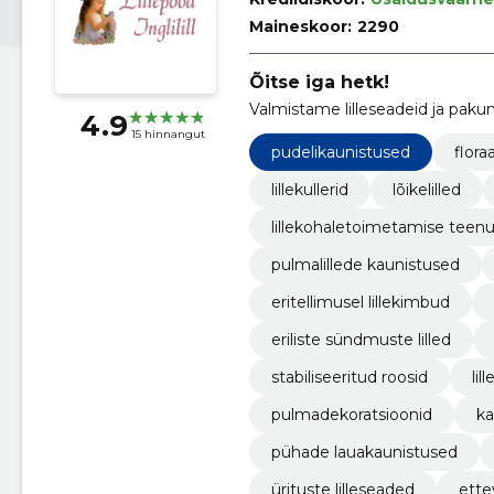
Maineskoor:
2290
Õitse iga hetk!
Valmistame lilleseadeid ja pak
4.9
15 hinnangut
pudelikaunistused
flora
lillekullerid
lõikelilled
lillekohaletoimetamise teen
pulmalillede kaunistused
eritellimusel lillekimbud
eriliste sündmuste lilled
stabiliseeritud roosid
lil
pulmadekoratsioonid
ka
pühade lauakaunistused
ürituste lilleseaded
ette