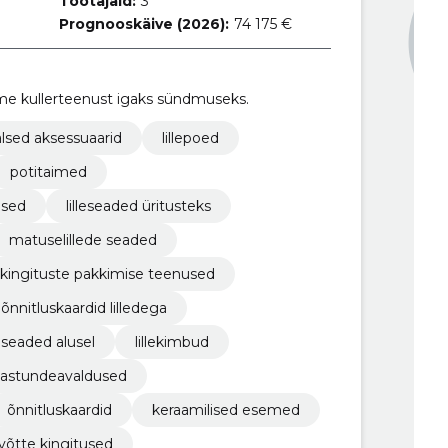
Töötajaid:
3
Prognooskäive (2026):
74 175 €
ume kullerteenust igaks sündmuseks.
alsed aksessuaarid
lillepoed
potitaimed
used
lilleseaded üritusteks
matuselillede seaded
kingituste pakkimise teenused
õnnitluskaardid lilledega
leseaded alusel
lillekimbud
astundeavaldused
õnnitluskaardid
keraamilised esemed
võtte kingitused