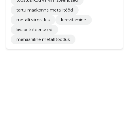
tööstuslikud värvimisteenused
tartu maakonna metallitööd
metalli viimistlus
keevitamine
liivapritsiteenused
mehaaniline metallitöötlus