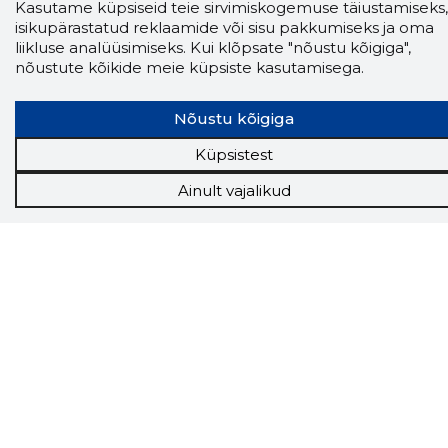
Kasutame küpsiseid teie sirvimiskogemuse täiustamiseks,
isikupärastatud reklaamide või sisu pakkumiseks ja oma
liikluse analüüsimiseks. Kui klõpsate "nõustu kõigiga",
nõustute kõikide meie küpsiste kasutamisega.
Nõustu kõigiga
Küpsistest
Ainult vajalikud
Storybook
Chrome laiendus
Storybooki laiendus ütleb Sulle, mis firma
veebilehel Sa parajasti viibid ja kui usaldusväärne
see firma täna on.
LAADI LAIENDUS ALLA
Näed helistaja tausta!
Storybooki Äpp toob
Sinuni
OTSEKONTAKTID
400 000 Eesti
ettevõtte ja isikute kohta (juhid, ametnikud).