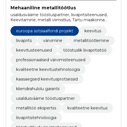
Mehaaniline metallitöötlus
usaldusväärne tööstuspartner, liivapritsiteenused,
Keevitamine, metalli viimistlus, Tartu maakonna
metallitööd, Euroopa Sotsiaalfondi projekt,
tööstuslikud värvimisteenused, liivapritsitehnoloogia,
euroopa sotsiaalfondi projekt
keevitus
kvaliteetne keevitus, metallitöö ekspertiis
liivaprits
värvimine
metallitöötlemine
keevitusteenused
tööstuslik liivapritsitöö
professionaalsed värvimisteenused
kvaliteetne keevitustehnoloogia
kaasaegsed keevitusprotsessid
kliendirahulolu garantii
usaldusväärne tööstuspartner
metallitöö ekspertiis
kvaliteetne keevitus
liivapritsitehnoloogia