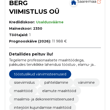
BERG
Saaremaa
VIIMISTLUS OÜ
Krediidiskoor:
Usaldusväärne
Maineskoor:
2350
Töötajaid:
1
Prognooskäive (2026):
11 988 €
Detailides peituv ilu!
Tegeleme professionaalsete maalritöödega,
pakkudes terviklikke lahendusi tööstus-, elamu- ja
äripindadele.
tööstuslikud värvimisteenused
siseviimislus
pahteldamine
värvimine
maalritööd
elamute maalritööd
maalimis- ja dekoreerimisteenused
interjööri kujundamise maalritööd