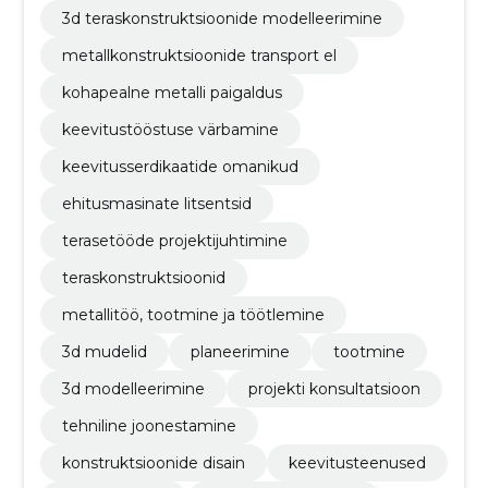
3d teraskonstruktsioonide modelleerimine
metallkonstruktsioonide transport el
kohapealne metalli paigaldus
keevitustööstuse värbamine
keevitusserdikaatide omanikud
ehitusmasinate litsentsid
terasetööde projektijuhtimine
teraskonstruktsioonid
metallitöö, tootmine ja töötlemine
3d mudelid
planeerimine
tootmine
3d modelleerimine
projekti konsultatsioon
tehniline joonestamine
konstruktsioonide disain
keevitusteenused