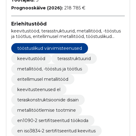
Prognooskäive (2026):
218 785 €
Eriehitustööd
keevitustööd, terasstruktuurid, metallitööd, -tööstus
ja töötlus, eritellimusel metallitööd, tööstuslikud
värvimisteenused, keevitusteenused EL,
teraskonstruktsioonide disain, metallitöötlemise
tööstuslikud värvimisteenused
tootmine, EN1090-2 sertifitseeritud töökoda, EN
ISO3834-2 sertifitseeritud keevitus
keevitustööd
terasstruktuurid
metallitööd, -tööstus ja töötlus
eritellimusel metallitööd
keevitusteenused el
teraskonstruktsioonide disain
metallitöötlemise tootmine
en1090-2 sertifitseeritud töökoda
en iso3834-2 sertifitseeritud keevitus