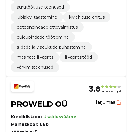
aurutöötluse teenused
lubjakivi taastamine
kiviehituse ehitus
betoonpindade ettevalmistus
puidupindade töötlemine
sildade ja viaduktide puhastamine
masinate liivaprits
liivapritsitööd
värvimisteenused
3.8
4 hinnangut
PROWELD OÜ
Harjumaa
Krediidiskoor:
Usaldusväärne
Maineskoor:
660
Töötajaid:
5