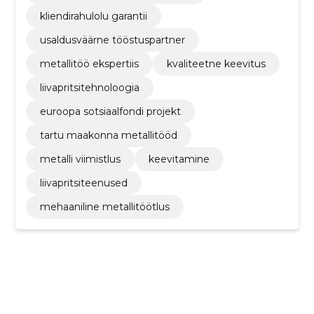
kliendirahulolu garantii
usaldusväärne tööstuspartner
metallitöö ekspertiis
kvaliteetne keevitus
liivapritsitehnoloogia
euroopa sotsiaalfondi projekt
tartu maakonna metallitööd
metalli viimistlus
keevitamine
liivapritsiteenused
mehaaniline metallitöötlus