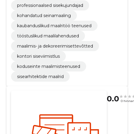
professionaalsed sisekujundajad
kohandatud seinamaaling
kaubanduslikud maalritöö teenused
tööstuslikud maalilahendused
maalimis- ja dekoreerimisettevõtted
kontori siseviimistlus
koduseinte maalimisteenused
sisearhitektide maalrid
0.0
0 hinna