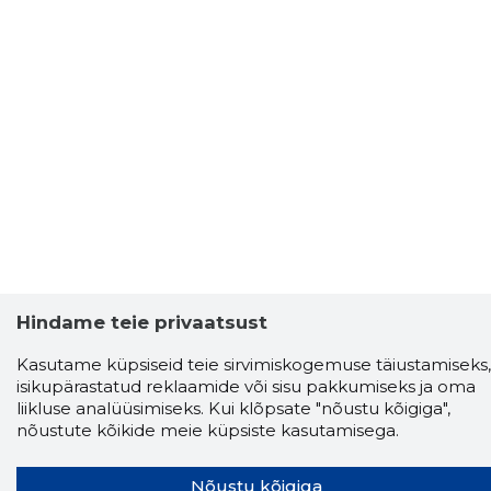
Hindame teie privaatsust
Kasutame küpsiseid teie sirvimiskogemuse täiustamiseks,
isikupärastatud reklaamide või sisu pakkumiseks ja oma
Storybook
liikluse analüüsimiseks. Kui klõpsate "nõustu kõigiga",
Chrome laiendus
nõustute kõikide meie küpsiste kasutamisega.
Storybooki laiendus ütleb Sulle, mis firma
Nõustu kõigiga