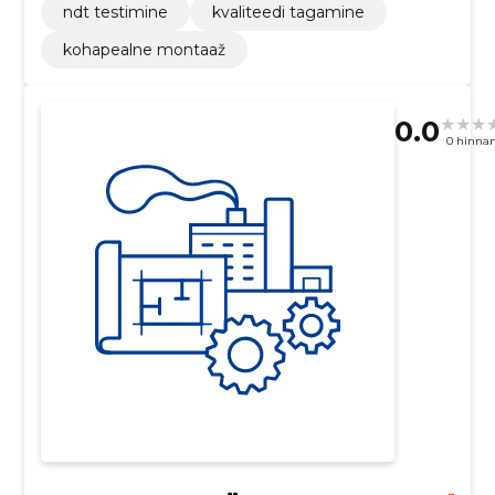
ndt testimine
kvaliteedi tagamine
kohapealne montaaž
0.0
0 hinna