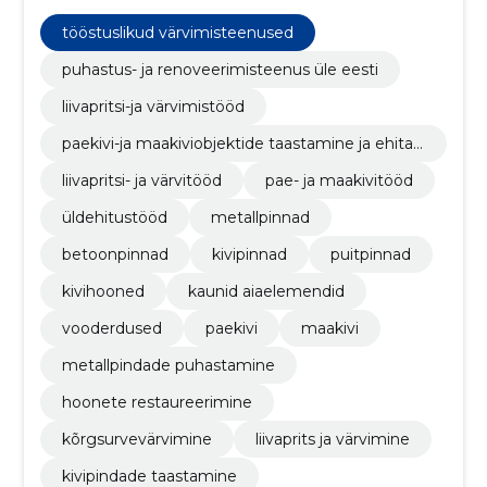
taastamine ja ehitamine, Liivapritsi- ja värvitööd, Pae-
ja maakivitööd, Üldehitustööd, metallpinnad,
tööstuslikud värvimisteenused
Betoonpinnad, Kivipinnad, puitpinnad
puhastus- ja renoveerimisteenus üle eesti
liivapritsi-ja värvimistööd
paekivi-ja maakiviobjektide taastamine ja ehita
mine
liivapritsi- ja värvitööd
pae- ja maakivitööd
üldehitustööd
metallpinnad
betoonpinnad
kivipinnad
puitpinnad
kivihooned
kaunid aiaelemendid
vooderdused
paekivi
maakivi
metallpindade puhastamine
hoonete restaureerimine
kõrgsurvevärvimine
liivaprits ja värvimine
kivipindade taastamine