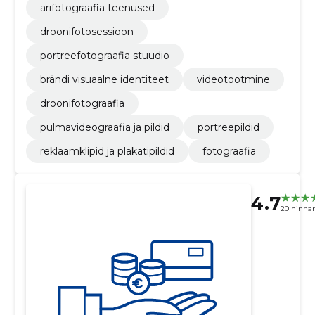
ärifotograafia teenused
droonifotosessioon
portreefotograafia stuudio
brändi visuaalne identiteet
videotootmine
droonifotograafia
pulmavideograafia ja pildid
portreepildid
reklaamklipid ja plakatipildid
fotograafia
4.7
20 hinna