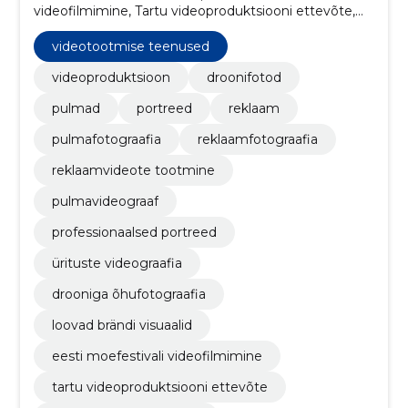
videofilmimine, Tartu videoproduktsiooni ettevõte,
ärifotograafia teenused, droonifotosessioon,
portreefotograafia stuudio, Reklaamiteenused,
videotootmise teenused
pulmavideograafia ja pildid, reklaamklipid ja
plakatipildid, Portreepildid
videoproduktsioon
droonifotod
pulmad
portreed
reklaam
pulmafotograafia
reklaamfotograafia
reklaamvideote tootmine
pulmavideograaf
professionaalsed portreed
ürituste videograafia
drooniga õhufotograafia
loovad brändi visuaalid
eesti moefestivali videofilmimine
tartu videoproduktsiooni ettevõte