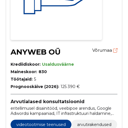
ANYWEB OÜ
Võrumaa
Krediidiskoor:
Usaldusväärne
Maineskoor:
830
Töötajaid:
5
Prognooskäive (2026):
125 390 €
Arvutialased konsultatsioonid
eritellimusel disainitööd, veebipoe arendus, Google
Adwordsi kampaaniad, IT infrastruktuuri haldamine,
SEO optimeerimisteenused, veebidisain ja arendus,
otseülekanded üritustelt, võistlused, algõpetus, e-
videotootmise teenused
arvutirakendused