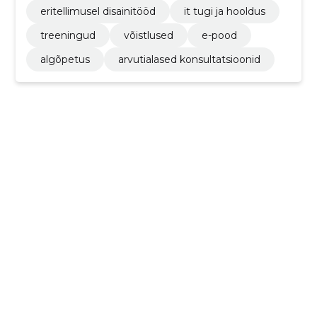
eritellimusel disainitööd
it tugi ja hooldus
treeningud
võistlused
e-pood
algõpetus
arvutialased konsultatsioonid