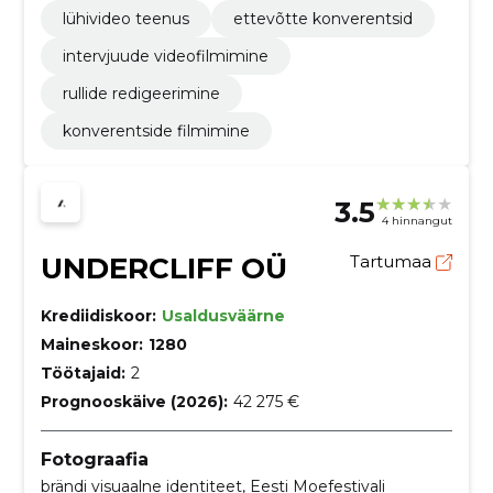
lühivideo teenus
ettevõtte konverentsid
intervjuude videofilmimine
rullide redigeerimine
konverentside filmimine
3.5
4 hinnangut
UNDERCLIFF OÜ
Tartumaa
Krediidiskoor:
Usaldusväärne
Maineskoor:
1280
Töötajaid:
2
Prognooskäive (2026):
42 275 €
Fotograafia
brändi visuaalne identiteet, Eesti Moefestivali