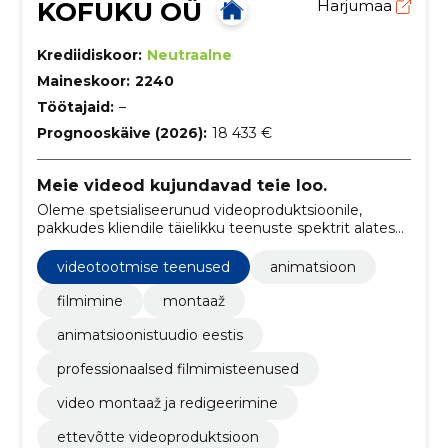
KOFUKU OÜ
Harjumaa
Krediidiskoor:
Neutraalne
Maineskoor:
2240
Töötajaid:
–
Prognooskäive (2026):
18 433 €
Meie videod kujundavad teie loo.
Oleme spetsialiseerunud videoproduktsioonile,
pakkudes kliendile täielikku teenuste spektrit alates
idee väljatöötamisest kuni viimistletud lõpptoodeteni.
videotootmise teenused
animatsioon
filmimine
montaaž
animatsioonistuudio eestis
professionaalsed filmimisteenused
video montaaž ja redigeerimine
ettevõtte videoproduktsioon