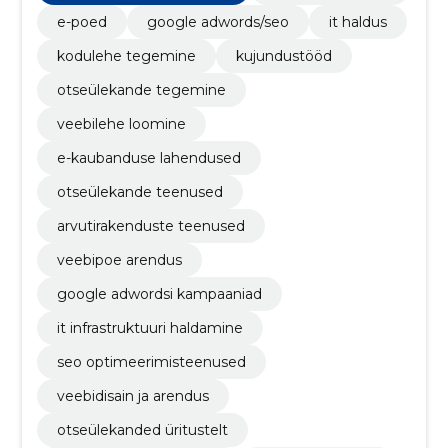
pood
e-poed
google adwords/seo
it haldus
kodulehe tegemine
kujundustööd
otseülekande tegemine
veebilehe loomine
e-kaubanduse lahendused
otseülekande teenused
arvutirakenduste teenused
veebipoe arendus
google adwordsi kampaaniad
it infrastruktuuri haldamine
seo optimeerimisteenused
veebidisain ja arendus
otseülekanded üritustelt