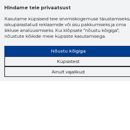
Hindame teie privaatsust
Kasutame küpsiseid teie sirvimiskogemuse täiustamiseks,
isikupärastatud reklaamide või sisu pakkumiseks ja oma
liikluse analüüsimiseks. Kui klõpsate "nõustu kõigiga",
nõustute kõikide meie küpsiste kasutamisega.
Storybook
Nõustu kõigiga
Chrome laiendus
Küpsistest
Storybooki laiendus ütleb Sulle, mis firma
veebilehel Sa parajasti viibid ja kui usaldusväärne
Ainult vajalikud
see firma täna on.
LAADI LAIENDUS ALLA
Näed helistaja tausta!
Storybooki Äpp toob
Sinuni
OTSEKONTAKTID
400 000 Eesti
ettevõtte ja isikute kohta (juhid, ametnikud).
Andmed on rikastatud maksevõime ja
finantsinfoga.