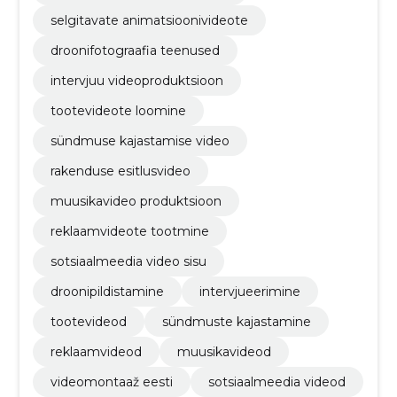
selgitavate animatsioonivideote
droonifotograafia teenused
intervjuu videoproduktsioon
tootevideote loomine
sündmuse kajastamise video
rakenduse esitlusvideo
muusikavideo produktsioon
reklaamvideote tootmine
sotsiaalmeedia video sisu
droonipildistamine
intervjueerimine
tootevideod
sündmuste kajastamine
reklaamvideod
muusikavideod
videomontaaž eesti
sotsiaalmeedia videod