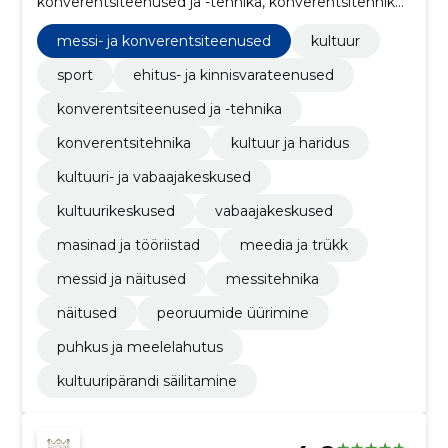
konverentsiteenused ja -tehnika, konverentsitehnika,
messi- ja konverentsiteenused, kultuuri- ja
vabaajakeskused, kultuurikeskused, vabaajakeskused,
messi- ja konverentsiteenused
kultuur
masinad ja tööriistad
sport
ehitus- ja kinnisvarateenused
konverentsiteenused ja -tehnika
konverentsitehnika
kultuur ja haridus
kultuuri- ja vabaajakeskused
kultuurikeskused
vabaajakeskused
masinad ja tööriistad
meedia ja trükk
messid ja näitused
messitehnika
näitused
peoruumide üürimine
puhkus ja meelelahutus
kultuuripärandi säilitamine