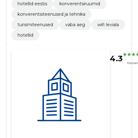
hotellid eestis
konverentsiruumid
konverentsiteenused ja tehnika
turismiteenused
vaba aeg
wifi leviala
hotellid
4.3
hinna