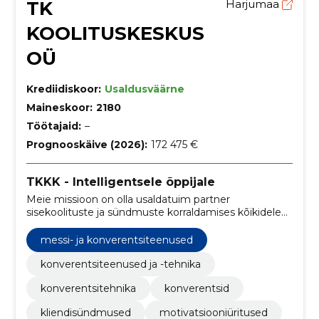
TK
Harjumaa
KOOLITUSKESKUS
OÜ
Krediidiskoor:
Usaldusväärne
Maineskoor:
2180
Töötajaid:
–
Prognooskäive (2026):
172 475 €
TKKK - Intelligentsele õppijale
Meie missioon on olla usaldatuim partner
sisekoolituste ja sündmuste korraldamises kõikidele
Eesti ettevõtetele ja rahvusvahelistele
organisatsioonidele.
messi- ja konverentsiteenused
konverentsiteenused ja -tehnika
konverentsitehnika
konverentsid
kliendisündmused
motivatsiooniüritused