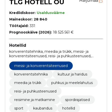
TLG HOTELL OÜ
Harjumaa
Krediidiskoor:
Usaldusväärne
Maineskoor:
28 840
Töötajaid:
331
Prognooskäive (2026):
18 525 561 €
Hotellid
konverentsitehnika, meedia ja trükk, messi- ja
konverentsiteenused, reisi- ja puhkusteenused,
reisimine ja matkamine, spordirajatised, sport,
kaubandus, Hotellid, Konverentsiruumid
messi- ja konverentsiteenused
konverentsitehnika
kultuur ja haridus
meedia ja trükk
puhkus ja meelelahutus
reisi- ja puhkusteenused
reisimine ja matkamine
spordirajatised
sport
kaubandus
hotellid