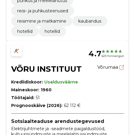
puhkus ja meelelahutus
reisi- ja puhkusteenused
reisimine ja matkamine
kaubandus
hotellid
hotellid
4.7
423 hinnangut
VÕRU INSTITUUT
Võrumaa
Krediidiskoor:
Usaldusväärne
Maineskoor:
1960
Töötajaid:
51
Prognooskäive (2026):
62 112 €
Sotsiaalteaduse arendustegevused
Elektrijuhtmete ja -seadmete paigaldustööd,
kultuurisündmuste ja meelelahtussündmuste