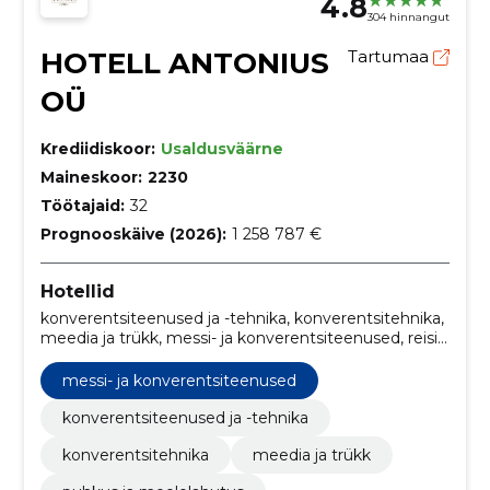
4.8
304 hinnangut
HOTELL ANTONIUS
Tartumaa
OÜ
Krediidiskoor:
Usaldusväärne
Maineskoor:
2230
Töötajaid:
32
Prognooskäive (2026):
1 258 787 €
Hotellid
konverentsiteenused ja -tehnika, konverentsitehnika,
meedia ja trükk, messi- ja konverentsiteenused, reisi-
ja puhkusteenused, reisimine ja matkamine,
kaubandus, Hotellid, puhkus ja meelelahutus
messi- ja konverentsiteenused
konverentsiteenused ja -tehnika
konverentsitehnika
meedia ja trükk