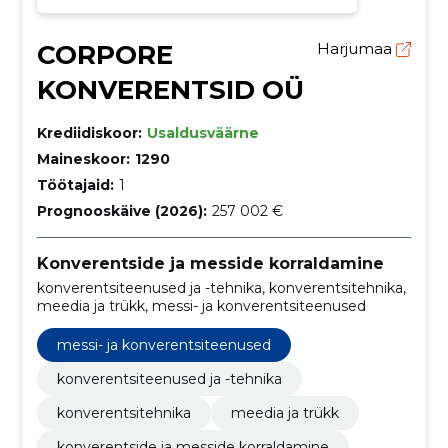
CORPORE
Harjumaa
KONVERENTSID OÜ
Krediidiskoor:
Usaldusväärne
Maineskoor:
1290
Töötajaid:
1
Prognooskäive (2026):
257 002 €
Konverentside ja messide korraldamine
konverentsiteenused ja -tehnika, konverentsitehnika,
meedia ja trükk, messi- ja konverentsiteenused
messi- ja konverentsiteenused
konverentsiteenused ja -tehnika
konverentsitehnika
meedia ja trükk
konverentside ja messide korraldamine