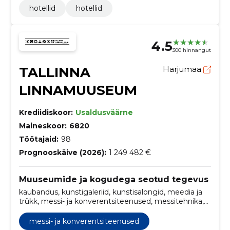
hotellid
hotellid
4.5
300 hinnangut
TALLINNA
Harjumaa
LINNAMUUSEUM
Krediidiskoor:
Usaldusväärne
Maineskoor:
6820
Töötajaid:
98
Prognooskäive (2026):
1 249 482 €
Muuseumide ja kogudega seotud tegevus
kaubandus, kunstigaleriid, kunstisalongid, meedia ja
trükk, messi- ja konverentsiteenused, messitehnika,
muuseumid ja galeriid, näitused, näitusetehnika,
Kohvioad
messi- ja konverentsiteenused