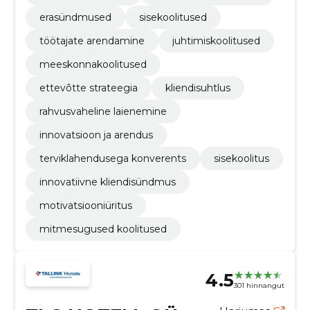
erasündmused
sisekoolitused
töötajate arendamine
juhtimiskoolitused
meeskonnakoolitused
ettevõtte strateegia
kliendisuhtlus
rahvusvaheline laienemine
innovatsioon ja arendus
terviklahendusega konverents
sisekoolitus
innovatiivne kliendisündmus
motivatsiooniüritus
mitmesugused koolitused
4.5
301 hinnangut