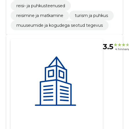
reisi- ja puhkusteenused
reisimine ja matkamine
turism ja puhkus
muuseumide ja kogudega seotud tegevus
3.5
4 hinnan