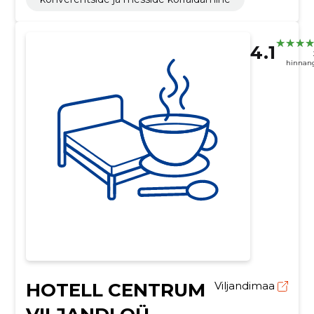
4.1
hinnan
HOTELL CENTRUM
Viljandimaa