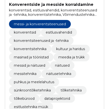
Konverentside ja messide korraldamine
konverentsid, esitlusvahendid, konverentsiteenused
ja -tehnika, konverentsitehnika, Võimendustehnika
müük, masinad ja tööriistad, meedia ja trükk, messi- ja
konverentsiteenused, messid ja näitused, näitused
messi- ja konverentsiteenused
konverentsid
esitlusvahendid
konverentsiteenused ja -tehnika
konverentsitehnika
kultuur ja haridus
masinad ja tööriistad
meedia ja trükk
messid ja näitused
näitused
messitehnika
näitusetehnika
puhkus ja meelelahutus
sünkroontõlketehnika
tõlketehnika
tõlkebürood
dataprojektorid
esitlustehnika müük