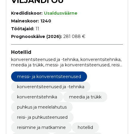
VILJANDI OÜ
Krediidiskoor:
Usaldusväärne
Maineskoor:
1240
Töötajaid:
11
Prognooskäive (2026):
281 088 €
Hotellid
konverentsiteenused ja -tehnika, konverentsitehnika,
meedia ja trükk, messi- ja konverentsiteenused, reisi-
ja puhkusteenused, reisimine ja matkamine, Hotellid,
Hotellid Eestis, Konverentsiruumid,
messi- ja konverentsiteenused
Konverentsiteenused ja tehnika
konverentsiteenused ja -tehnika
konverentsitehnika
meedia ja trükk
puhkus ja meelelahutus
reisi- ja puhkusteenused
reisimine ja matkamine
hotellid