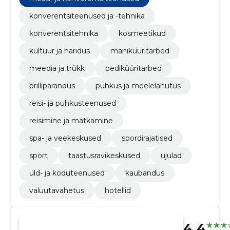
konverentsiteenused ja -tehnika
konverentsitehnika
kosmeetikud
kultuur ja haridus
maniküüritarbed
meedia ja trükk
pediküüritarbed
prilliparandus
puhkus ja meelelahutus
reisi- ja puhkusteenused
reisimine ja matkamine
spa- ja veekeskused
spordirajatised
sport
taastusravikeskused
ujulad
üld- ja koduteenused
kaubandus
valuutavahetus
hotellid
4.4