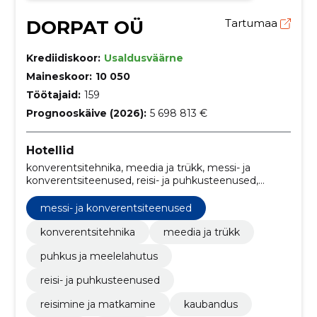
DORPAT OÜ
Tartumaa
Krediidiskoor:
Usaldusväärne
Maineskoor:
10 050
Töötajaid:
159
Prognooskäive (2026):
5 698 813 €
Hotellid
konverentsitehnika, meedia ja trükk, messi- ja
konverentsiteenused, reisi- ja puhkusteenused,
reisimine ja matkamine, Toitlustusteenused,
Toiduvalmistamise ja selle tarbijale kohaletoomise
messi- ja konverentsiteenused
teenused, Mitte-eluruumi üürimis- või
liisimisteenused, kaubandus, Hotellid
konverentsitehnika
meedia ja trükk
puhkus ja meelelahutus
reisi- ja puhkusteenused
reisimine ja matkamine
kaubandus