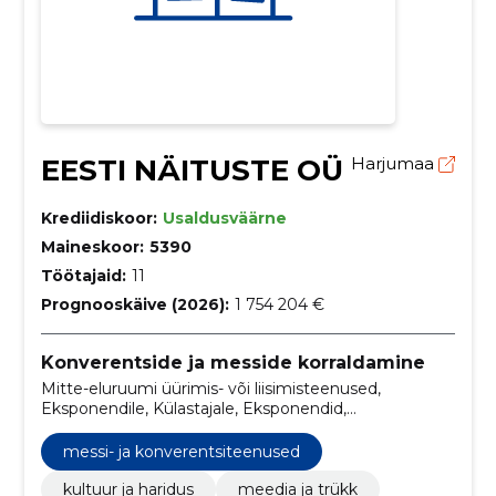
EESTI NÄITUSTE OÜ
Harjumaa
Krediidiskoor:
Usaldusväärne
Maineskoor:
5390
Töötajaid:
11
Prognooskäive (2026):
1 754 204 €
Konverentside ja messide korraldamine
Mitte-eluruumi üürimis- või liisimisteenused,
Eksponendile, Külastajale, Eksponendid,
Messipakkumised, Ilu sõnum, Võta ühendust,
registreerimine, uudised, Messide ja näituste
messi- ja konverentsiteenused
organiseerimisteenused
kultuur ja haridus
meedia ja trükk