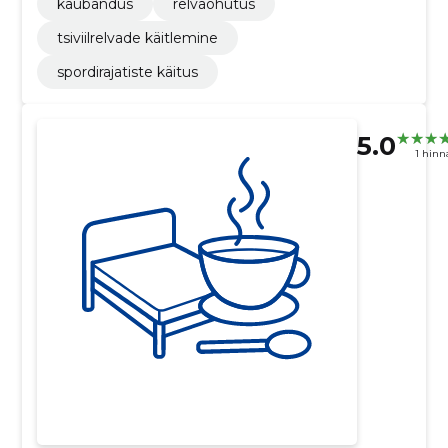
kaubandus
relvaohutus
tsiviilrelvade käitlemine
spordirajatiste käitus
5.0
1 hin