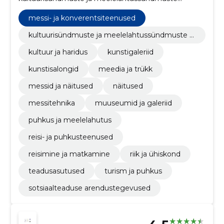
organiseerimine, reisimine ja matkamine,
teadusasutused, turism ja puhkus,
messi- ja konverentsiteenused
elektripaigaldustööd, Ehitiste või nende osade
ehitustööd ja tsiviilehitustööd, Mootorsõidukid,
kultuurisündmuste ja meelelahtussündmuste o
Mööbel, reisi- ja puhkusteenused
rganiseerimine
kultuur ja haridus
kunstigaleriid
kunstisalongid
meedia ja trükk
messid ja näitused
näitused
messitehnika
muuseumid ja galeriid
puhkus ja meelelahutus
reisi- ja puhkusteenused
reisimine ja matkamine
riik ja ühiskond
teadusasutused
turism ja puhkus
sotsiaalteaduse arendustegevused