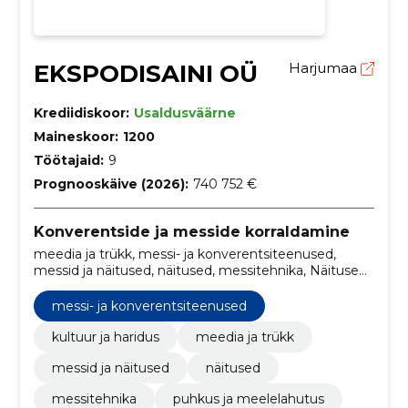
EKSPODISAINI OÜ
Harjumaa
Krediidiskoor:
Usaldusväärne
Maineskoor:
1200
Töötajaid:
9
Prognooskäive (2026):
740 752 €
Konverentside ja messide korraldamine
meedia ja trükk, messi- ja konverentsiteenused,
messid ja näitused, näitused, messitehnika, Näitused
ja messid, kultuur ja haridus, puhkus ja meelelahutus
messi- ja konverentsiteenused
kultuur ja haridus
meedia ja trükk
messid ja näitused
näitused
messitehnika
puhkus ja meelelahutus