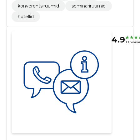
konverentsiruumid
seminariruumid
hotellid
4.9
19 hinna