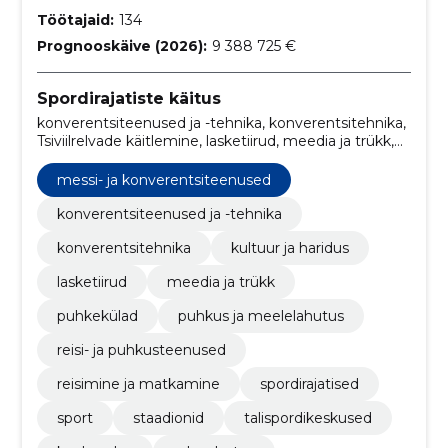
Töötajaid:
134
Prognooskäive (2026):
9 388 725 €
Spordirajatiste käitus
konverentsiteenused ja -tehnika, konverentsitehnika,
Tsiviilrelvade käitlemine, lasketiirud, meedia ja trükk,
messi- ja konverentsiteenused, puhkekülad, sport,
reisi- ja puhkusteenused, reisimine ja matkamine
messi- ja konverentsiteenused
konverentsiteenused ja -tehnika
konverentsitehnika
kultuur ja haridus
lasketiirud
meedia ja trükk
puhkekülad
puhkus ja meelelahutus
reisi- ja puhkusteenused
reisimine ja matkamine
spordirajatised
sport
staadionid
talispordikeskused