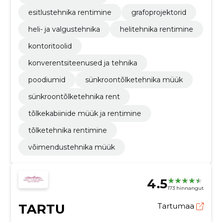
esitlustehnika rentimine
grafoprojektorid
heli- ja valgustehnika
helitehnika rentimine
kontoritoolid
konverentsiteenused ja tehnika
poodiumid
sünkroontõlketehnika müük
sünkroontõlketehnika rent
tõlkekabiinide müük ja rentimine
tõlketehnika rentimine
võimendustehnika müük
4.5
173 hinnangut
TARTU
Tartumaa