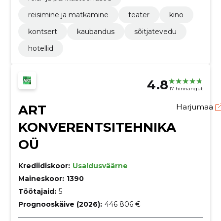
reisimine ja matkamine
teater
kino
kontsert
kaubandus
sõitjatevedu
hotellid
4.8
17 hinnangut
ART
Harjumaa
KONVERENTSITEHNIKA
OÜ
Krediidiskoor:
Usaldusväärne
Maineskoor:
1390
Töötajaid:
5
Prognooskäive (2026):
446 806 €