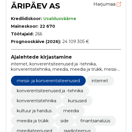
ÄRIPÄEV AS
Harjumaa
Krediidiskoor:
Usaldusväärne
Maineskoor:
22 670
Töötajaid:
266
Prognooskäive (2026):
24 109 305 €
Ajalehtede kirjastamine
internet, konverentsiteenused ja -tehnika,
konverentsitehnika, meedia, meedia ja trükk, messi-
ja konverentsiteenused, side, finantsanalüüs, Trüki- ja
seotud teenused, meediateenused
messi- ja konverentsiteenused
internet
konverentsiteenused ja -tehnika
konverentsitehnika
kursused
kultuur ja haridus
meedia
meedia ja trükk
side
finantsanalüüs
meediateenused
raadioteenus