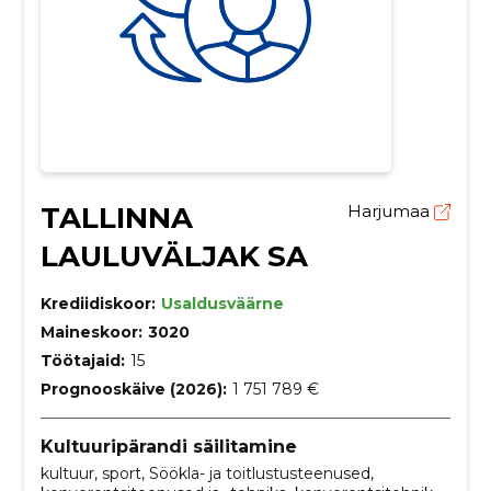
TALLINNA
Harjumaa
LAULUVÄLJAK SA
Krediidiskoor:
Usaldusväärne
Maineskoor:
3020
Töötajaid:
15
Prognooskäive (2026):
1 751 789 €
Kultuuripärandi säilitamine
kultuur, sport, Söökla- ja toitlustusteenused,