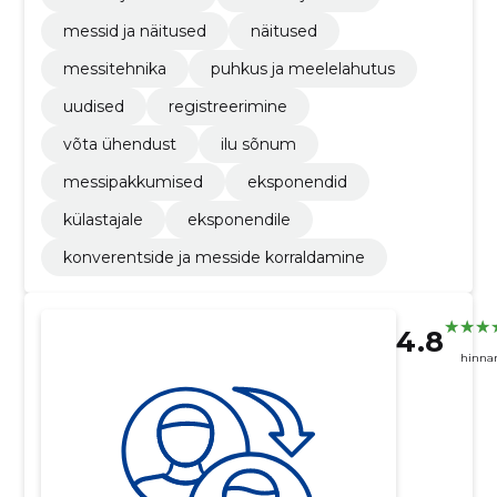
messid ja näitused
näitused
messitehnika
puhkus ja meelelahutus
uudised
registreerimine
võta ühendust
ilu sõnum
messipakkumised
eksponendid
külastajale
eksponendile
konverentside ja messide korraldamine
4.8
hinna