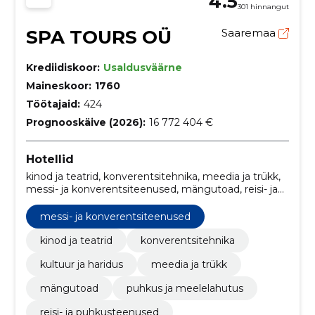
4.5
301 hinnangut
SPA TOURS OÜ
Saaremaa
Krediidiskoor:
Usaldusväärne
Maineskoor:
1760
Töötajaid:
424
Prognooskäive (2026):
16 772 404 €
Hotellid
kinod ja teatrid, konverentsitehnika, meedia ja trükk,
messi- ja konverentsiteenused, mängutoad, reisi- ja
puhkusteenused, reisimine ja matkamine, teater,
kino, kontsert
messi- ja konverentsiteenused
kinod ja teatrid
konverentsitehnika
kultuur ja haridus
meedia ja trükk
mängutoad
puhkus ja meelelahutus
reisi- ja puhkusteenused