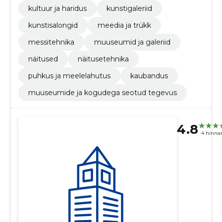
kultuur ja haridus
kunstigaleriid
kunstisalongid
meedia ja trükk
messitehnika
muuseumid ja galeriid
näitused
näitusetehnika
puhkus ja meelelahutus
kaubandus
muuseumide ja kogudega seotud tegevus
4.8
4 hinna