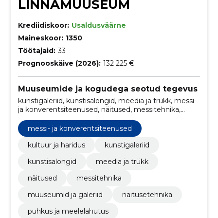
LINNAMUUSEUM
Krediidiskoor:
Usaldusväärne
Maineskoor:
1350
Töötajaid:
33
Prognooskäive (2026):
132 225 €
Muuseumide ja kogudega seotud tegevus
kunstigaleriid, kunstisalongid, meedia ja trükk, messi-
ja konverentsiteenused, näitused, messitehnika,
muuseumid ja galeriid, näitusetehnika, reisi- ja
puhkusteenused, reisimine ja matkamine
messi- ja konverentsiteenused
kultuur ja haridus
kunstigaleriid
kunstisalongid
meedia ja trükk
näitused
messitehnika
muuseumid ja galeriid
näitusetehnika
puhkus ja meelelahutus