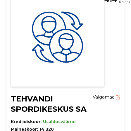
5 hinna
TEHVANDI
Valgamaa
SPORDIKESKUS SA
Krediidiskoor:
Usaldusväärne
Maineskoor:
14 320