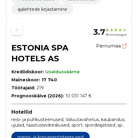
ajalehtede kirjastamine
3.7
18 hinnangut
ESTONIA SPA
Pärnumaa
HOTELS AS
Krediidiskoor:
Usaldusväärne
Maineskoor:
17 740
Töötajaid:
219
Prognooskäive (2026):
10 031 147 €
Hotellid
reisi- ja puhkusteenused, Valuutavahetus, kaubandus,
ujulad, taastusravikeskused, sport, spordirajatised, spa-
ja veekeskused, reisimine ja matkamine,
konverentsiteenused ja -tehnika
messi- ja konverentsiteenused