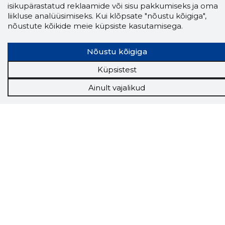
isikupärastatud reklaamide või sisu pakkumiseks ja oma
liikluse analüüsimiseks. Kui klõpsate "nõustu kõigiga",
nõustute kõikide meie küpsiste kasutamisega.
Nõustu kõigiga
Küpsistest
Storybook
Ainult vajalikud
Chrome laiendus
Storybooki laiendus ütleb Sulle, mis firma
veebilehel Sa parajasti viibid ja kui usaldusväärne
see firma täna on.
LAADI LAIENDUS ALLA
Näed helistaja tausta!
Storybooki Äpp toob
Sinuni
OTSEKONTAKTID
400 000 Eesti
ettevõtte ja isikute kohta (juhid, ametnikud).
Andmed on rikastatud maksevõime ja
finantsinfoga.