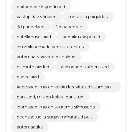
puitaedade kujundused
vastupidav võrkaed
metallaia paigaldus
3d paneelaed
2d paneellae
eritellimusel aiad
aedniku eksperdid
lemmikloomade aedikute ehitus
automaatväravate paigaldus
elamute piirded
äripindade aiateenused
paneelaiad
keevisaed, mis on kokku keevitatud kuumtsingi
st
punuaed, mis on kokku punutud
loomaaed, mis on suurema silmusega
peensaetud ja sügavimmutatud puit
automaatika