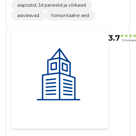
aiapostid, 3d paneelid ja võrkaiad
aiaväravad
horisontaalne aed
3.7
3 hinnan