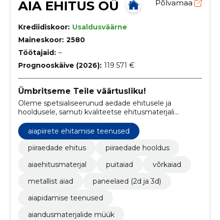
AIA EHITUS OÜ
Põlvamaa
Krediidiskoor:
Usaldusväärne
Maineskoor:
2580
Töötajaid:
–
Prognooskäive (2026):
119 571 €
Ümbritseme Teile väärtusliku!
Oleme spetsialiseerunud aedade ehitusele ja
hooldusele, samuti kvaliteetse ehitusmaterjali
müügile Lõuna-Eestis, hõlmates Tartu-, Põlva-, Võru-
ja Valgamaad.
aiapiirete ehitamise teenused
piiraedade ehitus
piiraedade hooldus
aiaehitusmaterjal
puitaiad
võrkaiad
metallist aiad
paneelaed (2d ja 3d)
aiapidamise teenused
aiandusmaterjalide müük