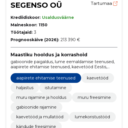
SEGENSO OÜ
Tartumaa
Krediidiskoor:
Usaldusväärne
Maineskoor:
1150
Töötajaid:
3
Prognooskäive (2026):
213 390 €
Maastiku hooldus ja korrashoid
gabioonide paigaldus, lume eemaldamise teenused,
aiapiirete ehitamise teenused, kaevetööd Eestis,
professionaalsed istutusteenused, muruplatside
rajamine ja hooldus, muru freesimise teenused, aia
aiapiirete ehitamise teenused
kaevetööd
kaunistamise teenused, põõsaste istutamise
teenused, sauna pesemine ja muruhooldus
haljastus
istutamine
muru rajamine ja hooldus
muru freesimine
gabioonide rajamine
kaevetööd ja mullatööd
lumekoristustööd
kändude freesimine