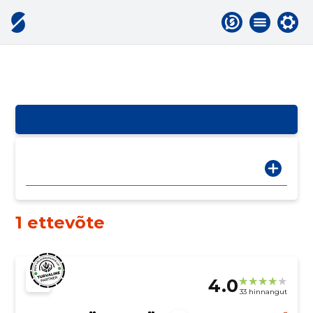
1 ettevõte
4.0
33 hinnangut