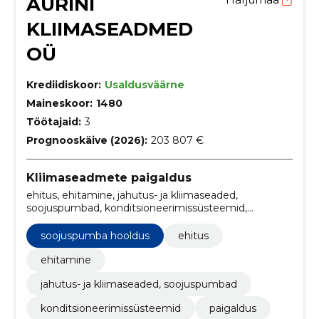
AURINI
KLIIMASEADMED
OÜ
Krediidiskoor:
Usaldusväärne
Maineskoor:
1480
Töötajaid:
3
Prognooskäive (2026):
203 807 €
Kliimaseadmete paigaldus
ehitus, ehitamine, jahutus- ja kliimaseaded,
soojuspumbad, konditsioneerimissüsteemid,
paigaldus, küttesüsteem, sisekliima, müük, torustik,
Soojus
soojuspumba hooldus
ehitus
ehitamine
jahutus- ja kliimaseaded, soojuspumbad
konditsioneerimissüsteemid
paigaldus