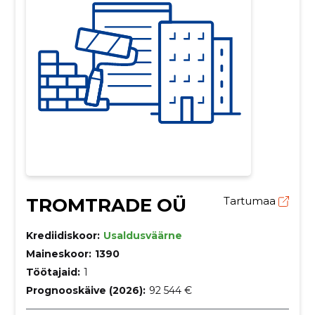
TROMTRADE OÜ
Tartumaa
Krediidiskoor:
Usaldusväärne
Maineskoor:
1390
Töötajaid:
1
Prognooskäive (2026):
92 544 €