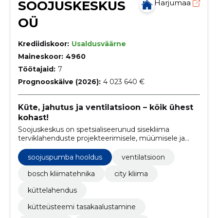
SOOJUSKESKUS
Harjumaa
OÜ
Krediidiskoor:
Usaldusväärne
Maineskoor:
4960
Töötajaid:
7
Prognooskäive (2026):
4 023 640 €
Küte, jahutus ja ventilatsioon – kõik ühest
kohast!
Soojuskeskus on spetsialiseerunud sisekliima
terviklahenduste projekteerimisele, müümisele ja
paigaldamisele, hõlmates selles nii küte, jahutus kui
ka ventilatsiooni süsteemidega seotud teenuseid.
soojuspumba hooldus
ventilatsioon
bosch kliimatehnika
city kliima
küttelahendus
kütteüsteemi tasakaalustamine