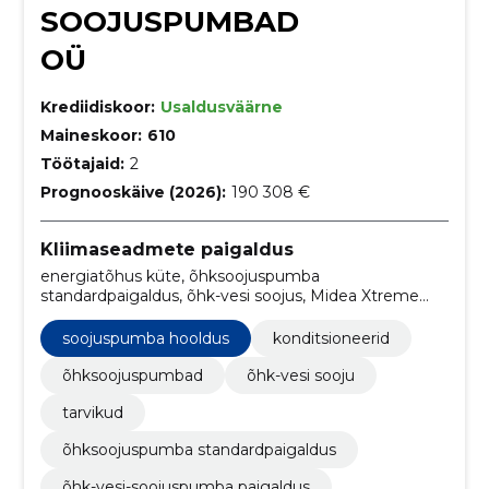
SOOJUSPUMBAD
OÜ
Krediidiskoor:
Usaldusväärne
Maineskoor:
610
Töötajaid:
2
Prognooskäive (2026):
190 308 €
Kliimaseadmete paigaldus
energiatõhus küte, õhksoojuspumba
standardpaigaldus, õhk-vesi soojus, Midea Xtreme
soojuspumbad, Fujitsu Nordic soojuspumbad, Cooper
& Hunter soojuspumbad, Daikin soojuspumbad,
soojuspumba hooldus
konditsioneerid
elamu soojuspumbasüsteemid, õhk-vesi
soojuspumba paigaldusteenus, õhksoojuspumbad
õhksoojuspumbad
õhk-vesi sooju
koju
tarvikud
õhksoojuspumba standardpaigaldus
õhk-vesi-soojuspumba paigaldus