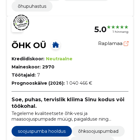
õhupuhastus
5.0
1 hinnang
ÕHK OÜ
Raplamaa
Krediidiskoor:
Neutraalne
Maineskoor:
2970
Töötajaid:
7
Prognooskäive (2026):
1 040 466 €
Soe, puhas, tervislik kliima Sinu kodus või
töökohal.
Tegeleme kvaliteetsete õhk-vesi ja
maasoojuspumpade müügi, paigalduse ning
hooldusega, pakkudes klientidele energiatõhusaid ja
keskkonnasõbralikke kliimalahendusi.
soojuspumba hooldus
õhksoojuspumbad