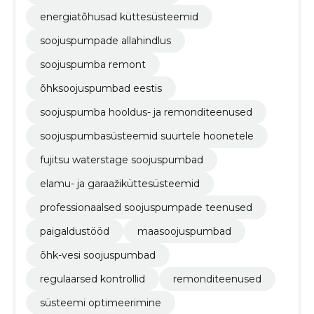
energiatõhusad küttesüsteemid
soojuspumpade allahindlus
soojuspumba remont
õhksoojuspumbad eestis
soojuspumba hooldus- ja remonditeenused
soojuspumbasüsteemid suurtele hoonetele
fujitsu waterstage soojuspumbad
elamu- ja garaažiküttesüsteemid
professionaalsed soojuspumpade teenused
paigaldustööd
maasoojuspumbad
õhk-vesi soojuspumbad
regulaarsed kontrollid
remonditeenused
süsteemi optimeerimine