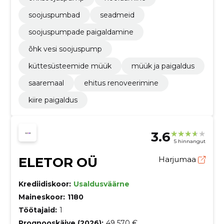
soojuspumbad
seadmeid
soojuspumpade paigaldamine
õhk vesi soojuspump
küttesüsteemide müük
müük ja paigaldus
saaremaal
ehitus renoveerimine
kiire paigaldus
3.6
5 hinnangut
ELETOR OÜ
Harjumaa
Krediidiskoor:
Usaldusväärne
Maineskoor:
1180
Töötajaid:
1
Prognooskäive (2026):
49 570 €