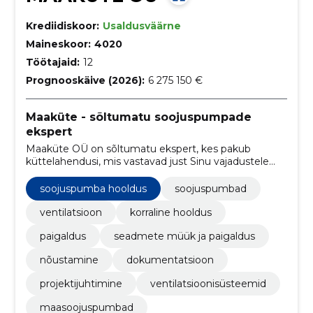
Krediidiskoor:
Usaldusväärne
Maineskoor:
4020
Töötajaid:
12
Prognooskäive (2026):
6 275 150 €
Maaküte - sõltumatu soojuspumpade
ekspert
Maaküte OÜ on sõltumatu ekspert, kes pakub
küttelahendusi, mis vastavad just Sinu vajadustele
ning aitavad säästa. Võrdle soojuspumpasid ja leia
sobivaim.
soojuspumba hooldus
soojuspumbad
ventilatsioon
korraline hooldus
paigaldus
seadmete müük ja paigaldus
nõustamine
dokumentatsioon
projektijuhtimine
ventilatsioonisüsteemid
maasoojuspumbad