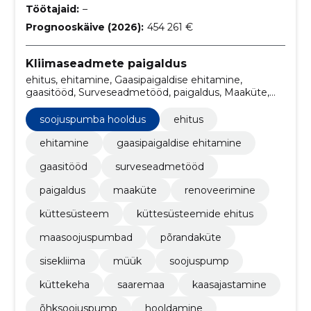
Töötajaid:
–
Prognooskäive (2026):
454 261 €
Kliimaseadmete paigaldus
ehitus, ehitamine, Gaasipaigaldise ehitamine,
gaasitööd, Surveseadmetööd, paigaldus, Maaküte,
renoveerimine, küttesüsteem, küttesüsteemide
ehitus
soojuspumba hooldus
ehitus
ehitamine
gaasipaigaldise ehitamine
gaasitööd
surveseadmetööd
paigaldus
maaküte
renoveerimine
küttesüsteem
küttesüsteemide ehitus
maasoojuspumbad
põrandaküte
sisekliima
müük
soojuspump
küttekeha
saaremaa
kaasajastamine
õhksoojuspump
hooldamine