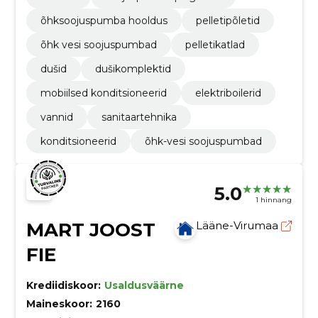
õhksoojuspumba hooldus
pelletipõletid
õhk vesi soojuspumbad
pelletikatlad
dušid
dušikomplektid
mobiilsed konditsioneerid
elektriboilerid
vannid
sanitaartehnika
konditsioneerid
õhk-vesi soojuspumbad
5.0
1 hinnang
MART JOOST
Lääne-Virumaa
FIE
Krediidiskoor:
Usaldusväärne
Maineskoor:
2160