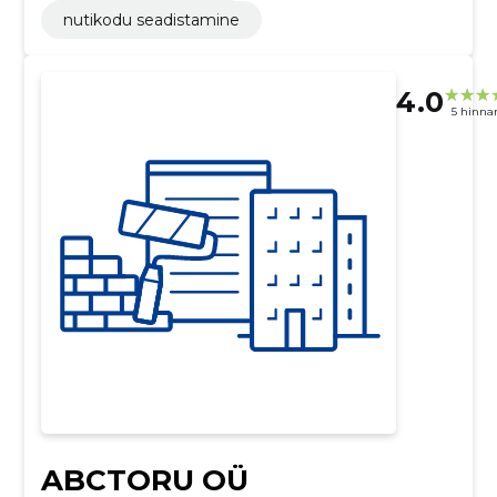
nutikodu seadistamine
4.0
5 hinna
ABCTORU OÜ