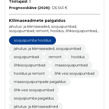
Töötajaid:
3
Prognooskäive (2026):
126 543 €
Kliimaseadmete paigaldus
jahutus- ja kliimaseaded, soojuspumbad,
soojuspumbad, remont, hooldus, õhksoojuspumbad,
maasoojuspumbad, Hooldus ja remont, õhk vesi
soojuspumbad, soojuspumba hooldus,
soojuspumba hooldus
maasoojuspumpade paigaldus
jahutus- ja kliimaseaded, soojuspumbad
soojuspumbad
remont
hooldus
õhksoojuspumbad
maasoojuspumbad
hooldus ja remont
õhk vesi soojuspumbad
maasoojuspumpade paigaldus
õhk-vesi soojuspumbad
soojuspumba paigaldus
jahutus- ja kliimaseadmed