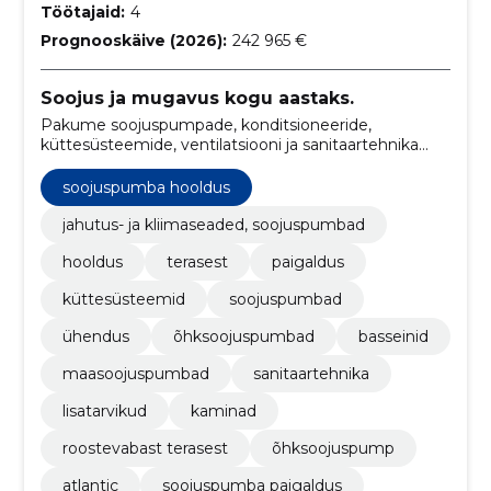
Töötajaid:
4
Prognooskäive (2026):
242 965 €
Soojus ja mugavus kogu aastaks.
Pakume soojuspumpade, konditsioneeride,
küttesüsteemide, ventilatsiooni ja sanitaartehnika
toodete müüki, paigaldust ja hooldust.
soojuspumba hooldus
jahutus- ja kliimaseaded, soojuspumbad
hooldus
terasest
paigaldus
küttesüsteemid
soojuspumbad
ühendus
õhksoojuspumbad
basseinid
maasoojuspumbad
sanitaartehnika
lisatarvikud
kaminad
roostevabast terasest
õhksoojuspump
atlantic
soojuspumba paigaldus