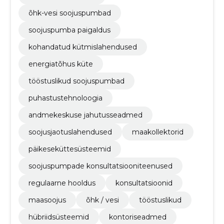
õhk-vesi soojuspumbad
soojuspumba paigaldus
kohandatud kütmislahendused
energiatõhus küte
tööstuslikud soojuspumbad
puhastustehnoloogia
andmekeskuse jahutusseadmed
soojusjaotuslahendused
maakollektorid
päikeseküttesüsteemid
soojuspumpade konsultatsiooniteenused
regulaarne hooldus
konsultatsioonid
maasoojus
õhk / vesi
tööstuslikud
hübriidsüsteemid
kontoriseadmed