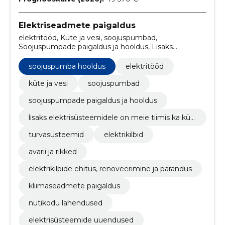
Elektriseadmete paigaldus
elektritööd, Küte ja vesi, soojuspumbad,
Soojuspumpade paigaldus ja hooldus, Lisaks
elektrisüsteemidele on meie tiimis ka kütte- ja vee
spetsialistid, turvasüsteemid, Elektrikilbid, Avarii ja
soojuspumba hooldus
elektritööd
rikked, Elektrikilpide ehitus, renoveerimine ja
parandus, soojuspumba hooldus
küte ja vesi
soojuspumbad
soojuspumpade paigaldus ja hooldus
lisaks elektrisüsteemidele on meie tiimis ka kütt
e- ja vee spetsialistid
turvasüsteemid
elektrikilbid
avarii ja rikked
elektrikilpide ehitus, renoveerimine ja parandus
kliimaseadmete paigaldus
nutikodu lahendused
elektrisüsteemide uuendused