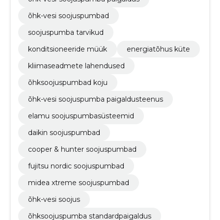
õhk-vesi soojuspumbad
soojuspumba tarvikud
konditsioneeride müük
energiatõhus küte
kliimaseadmete lahendused
õhksoojuspumbad koju
õhk-vesi soojuspumba paigaldusteenus
elamu soojuspumbasüsteemid
daikin soojuspumbad
cooper & hunter soojuspumbad
fujitsu nordic soojuspumbad
midea xtreme soojuspumbad
õhk-vesi soojus
õhksoojuspumba standardpaigaldus