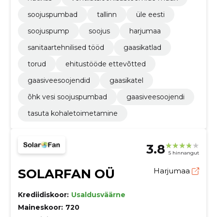
soojuspumbad
tallinn
üle eesti
soojuspump
soojus
harjumaa
sanitaartehnilised tööd
gaasikatlad
torud
ehitustööde ettevõtted
gaasiveesoojendid
gaasikatel
õhk vesi soojuspumbad
gaasiveesoojendi
tasuta kohaletoimetamine
3.8
5 hinnangut
SOLARFAN OÜ
Harjumaa
Krediidiskoor:
Usaldusväärne
Maineskoor:
720