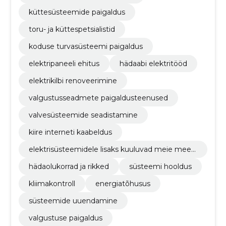
küttesüsteemide paigaldus
toru- ja küttespetsialistid
koduse turvasüsteemi paigaldus
elektripaneeli ehitus
hädaabi elektritööd
elektrikilbi renoveerimine
valgustusseadmete paigaldusteenused
valvesüsteemide seadistamine
kiire interneti kaabeldus
elektrisüsteemidele lisaks kuuluvad meie mees
konda küte ja vee spetsialistid
hädaolukorrad ja rikked
süsteemi hooldus
kliimakontroll
energiatõhusus
süsteemide uuendamine
valgustuse paigaldus