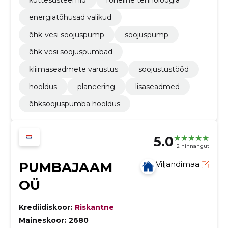
küttesüsteemid
roheline tehnoloogia
energiatõhusad valikud
õhk-vesi soojuspump
soojuspump
õhk vesi soojuspumbad
kliimaseadmete varustus
soojustustööd
hooldus
planeering
lisaseadmed
õhksoojuspumba hooldus
5.0
2 hinnangut
PUMBAJAAM
Viljandimaa
OÜ
Krediidiskoor:
Riskantne
Maineskoor:
2680