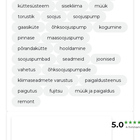
küttesüsteem
sisekliima
müük
torustik
soojus
soojuspump
gaasiküte
õhksoojuspump
kogumine
pinnase
maasoojuspump
põrandakütte
hooldamine
soojuspumbad
seadmeid
joonised
vahetus
õhksoojuspumpade
kliimaseadmete varustus
paigaldusteenus
paigutus
fujitsu
müük ja paigaldus
remont
5.0
4 hinna