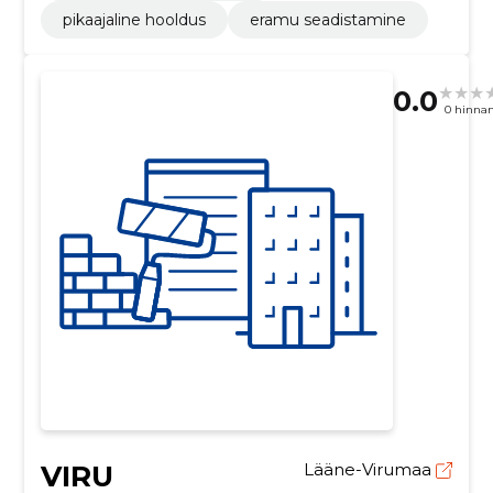
pikaajaline hooldus
eramu seadistamine
0.0
0 hinna
VIRU
Lääne-Virumaa