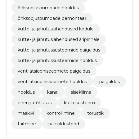
õhksoojuspumpade hooldus
õhksoojuspumpade demontaaž
kütte- ja jahutuslahendused kodule
kütte- ja jahutuslahendused äripinnale
kütte- ja jahutussüsteemide paigaldus
kütte- ja jahutussüsteemide hooldus
ventilatsiooniseadmete paigaldus
ventilatsiooniseadmete hooldus
paigaldus
hooldus
kanal
sisekliima
energiatõhusus
küttesüsteem
maakivi
kontrollimine
torustik
täitmine
paigaldustööd