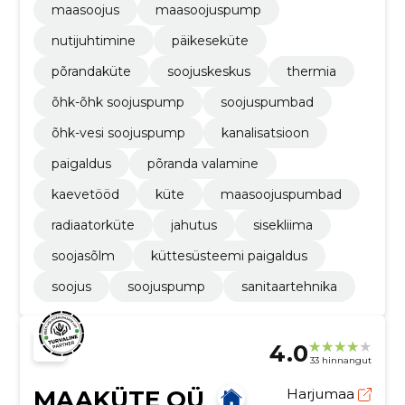
maasoojus
maasoojuspump
nutijuhtimine
päikeseküte
põrandaküte
soojuskeskus
thermia
õhk-õhk soojuspump
soojuspumbad
õhk-vesi soojuspump
kanalisatsioon
paigaldus
põranda valamine
kaevetööd
küte
maasoojuspumbad
radiaatorküte
jahutus
sisekliima
soojasõlm
küttesüsteemi paigaldus
soojus
soojuspump
sanitaartehnika
4.0
33 hinnangut
MAAKÜTE OÜ
Harjumaa