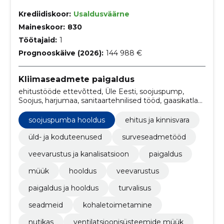
Krediidiskoor:
Usaldusväärne
Maineskoor:
830
Töötajaid:
1
Prognooskäive (2026):
144 988 €
Kliimaseadmete paigaldus
ehitustööde ettevõtted, Üle Eesti, soojuspump,
Soojus, harjumaa, sanitaartehnilised tööd, gaasikatlad,
Torud, Gaasiveesoojendi, õhk vesi soojuspumbad
soojuspumba hooldus
ehitus ja kinnisvara
üld- ja koduteenused
surveseadmetööd
veevarustus ja kanalisatsioon
paigaldus
müük
hooldus
veevarustus
paigaldus ja hooldus
turvalisus
seadmeid
kohaletoimetamine
nutikas
ventilatsioonisüsteemide müük