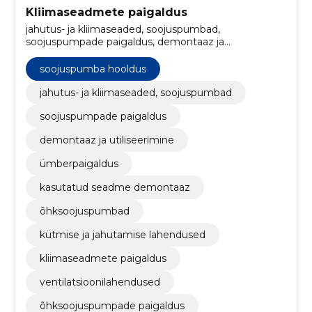
Kliimaseadmete paigaldus
jahutus- ja kliimaseaded, soojuspumbad,
soojuspumpade paigaldus, demontaaz ja
utiliseerimine, Ümberpaigaldus, kasutatud seadme
demontaaz, õhksoojuspumbad, kütmise ja
soojuspumba hooldus
jahutamise lahendused, soojuspumba hooldus,
kliimaseadmete paigaldus, ventilatsioonilahendused
jahutus- ja kliimaseaded, soojuspumbad
soojuspumpade paigaldus
demontaaz ja utiliseerimine
ümberpaigaldus
kasutatud seadme demontaaz
õhksoojuspumbad
kütmise ja jahutamise lahendused
kliimaseadmete paigaldus
ventilatsioonilahendused
õhksoojuspumpade paigaldus