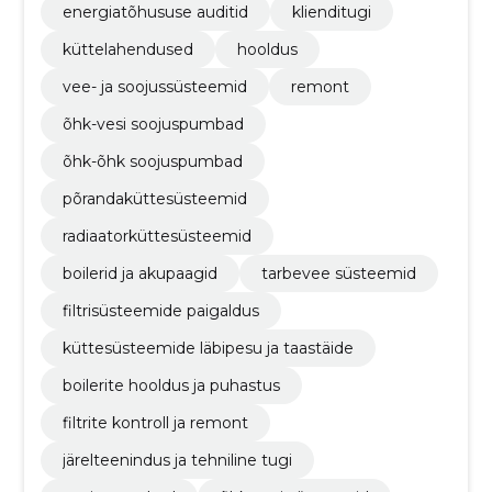
energiatõhususe auditid
klienditugi
küttelahendused
hooldus
vee- ja soojussüsteemid
remont
õhk-vesi soojuspumbad
õhk-õhk soojuspumbad
põrandaküttesüsteemid
radiaatorküttesüsteemid
boilerid ja akupaagid
tarbevee süsteemid
filtrisüsteemide paigaldus
küttesüsteemide läbipesu ja taastäide
boilerite hooldus ja puhastus
filtrite kontroll ja remont
järelteenindus ja tehniline tugi