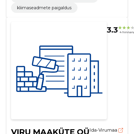
kliimaseadmete paigaldus
3.3
4 hinnan
VIRU MAAKÜTE OÜ
Ida-Virumaa