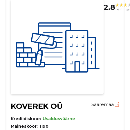
2.8
4 hinna
KOVEREK OÜ
Saaremaa
Krediidiskoor:
Usaldusväärne
Maineskoor:
1190