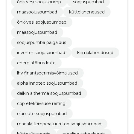
õhk vesi soojuspump
soojuspumbad
maasoojuspumbad
küttelahendused
õhk-vesi soojuspumbad
maasoojuspumbad
soojuspumba paigaldus
inverter soojuspumbad
kliimalahendused
energiatõhus küte
lhv finantseerimisvõimalused
alpha innotec soojuspumbad
daikin altherma soojuspumbad
cop efektiivsuse reiting
elamute soojuspumbad
madala temperatuuri töö soojuspumbad