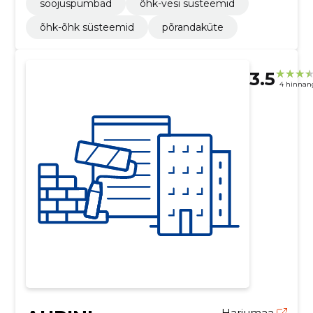
soojuspumbad
õhk-vesi süsteemid
õhk-õhk süsteemid
põrandaküte
3.5
4 hinnan
Harjumaa