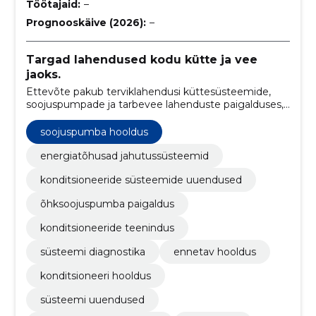
Töötajaid:
–
Prognooskäive (2026):
–
Targad lahendused kodu kütte ja vee
jaoks.
Ettevõte pakub terviklahendusi küttesüsteemide,
soojuspumpade ja tarbevee lahenduste paigalduses,
hoolduses ja remondis. Pika kogemusega spetsialist
tagab, et süsteemid töötaksid ökonoomselt ja
soojuspumba hooldus
tõrgeteta.
energiatõhusad jahutussüsteemid
konditsioneeride süsteemide uuendused
õhksoojuspumba paigaldus
konditsioneeride teenindus
süsteemi diagnostika
ennetav hooldus
konditsioneeri hooldus
süsteemi uuendused