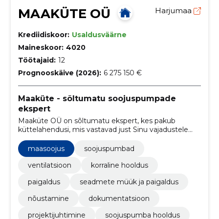
MAAKÜTE OÜ
Harjumaa
Krediidiskoor:
Usaldusväärne
Maineskoor:
4020
Töötajaid:
12
Prognooskäive (2026):
6 275 150 €
Maaküte - sõltumatu soojuspumpade
ekspert
Maaküte OÜ on sõltumatu ekspert, kes pakub
küttelahendusi, mis vastavad just Sinu vajadustele
ning aitavad säästa. Võrdle soojuspumpasid ja leia
sobivaim.
maasoojus
soojuspumbad
ventilatsioon
korraline hooldus
paigaldus
seadmete müük ja paigaldus
nõustamine
dokumentatsioon
projektijuhtimine
soojuspumba hooldus