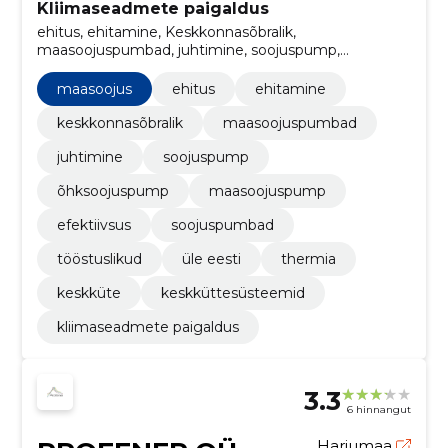
Kliimaseadmete paigaldus
ehitus, ehitamine, Keskkonnasõbralik,
maasoojuspumbad, juhtimine, soojuspump,
õhksoojuspump, maasoojuspump, efektiivsus,
soojuspumbad
maasoojus
ehitus
ehitamine
keskkonnasõbralik
maasoojuspumbad
juhtimine
soojuspump
õhksoojuspump
maasoojuspump
efektiivsus
soojuspumbad
tööstuslikud
üle eesti
thermia
keskküte
keskküttesüsteemid
kliimaseadmete paigaldus
3.3
6 hinnangut
Harjumaa