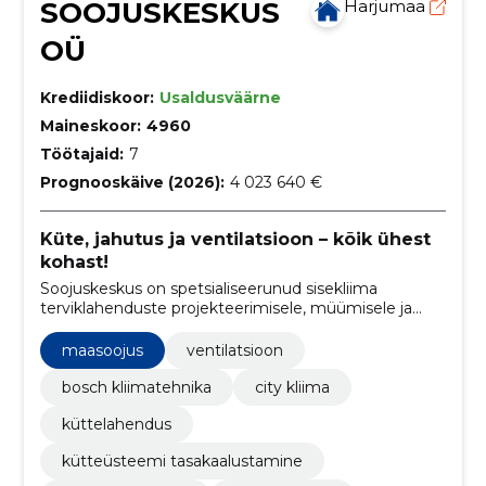
SOOJUSKESKUS
Harjumaa
OÜ
Krediidiskoor:
Usaldusväärne
Maineskoor:
4960
Töötajaid:
7
Prognooskäive (2026):
4 023 640 €
Küte, jahutus ja ventilatsioon – kõik ühest
kohast!
Soojuskeskus on spetsialiseerunud sisekliima
terviklahenduste projekteerimisele, müümisele ja
paigaldamisele, hõlmates selles nii küte, jahutus kui
ka ventilatsiooni süsteemidega seotud teenuseid.
maasoojus
ventilatsioon
bosch kliimatehnika
city kliima
küttelahendus
kütteüsteemi tasakaalustamine