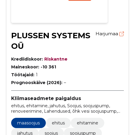
PLUSSEN SYSTEMS
Harjumaa
OÜ
Krediidiskoor:
Riskantne
Maineskoor:
-10 361
Töötajaid:
1
Prognooskäive (2026):
–
Kliimaseadmete paigaldus
ehitus, ehitamine, jahutus, Soojus, soojuspump,
renoveerimine, Lahendused, õhk vesi soojuspump,
hooldus, soojendus
maasoojus
ehitus
ehitamine
jahutus
soojus
soojuspump