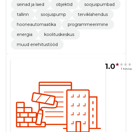
seinad ja laed
objektid
soojuspumbad
tallinn
soojuspump
terviklahendus
hooneautomaatika
programmeerimine
energia
koolituskeskus
muud eriehitustööd
1.0
1 hinn