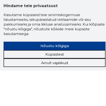
Hindame teie privaatsust
Kasutame küpsiseid teie sirvimiskogemuse
täiustamiseks, isikupärastatud reklaamide või sisu
pakkumiseks ja oma liikluse analüüsimiseks. Kui klõpsate
"nõustu kõigiga", nõustute kõikide meie küpsiste
kasutamisega.
Nõustu kõigiga
Küpsistest
Storybook
Chrome laiendus
Ainult vajalikud
Storybooki laiendus ütleb Sulle, mis firma
veebilehel Sa parajasti viibid ja kui usaldusväärne
see firma täna on.
LAADI LAIENDUS ALLA
Näed helistaja tausta!
Storybooki Äpp toob