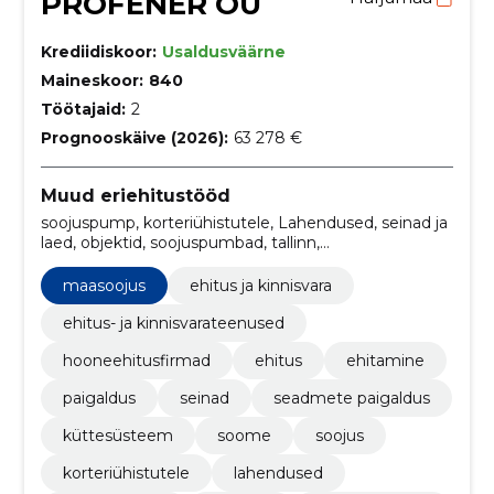
PROFENER OÜ
Krediidiskoor:
Usaldusväärne
Maineskoor:
840
Töötajaid:
2
Prognooskäive (2026):
63 278 €
Muud eriehitustööd
soojuspump, korteriühistutele, Lahendused, seinad ja
laed, objektid, soojuspumbad, tallinn,
programmeerimine, Koolituskeskus, energia
maasoojus
ehitus ja kinnisvara
ehitus- ja kinnisvarateenused
hooneehitusfirmad
ehitus
ehitamine
paigaldus
seinad
seadmete paigaldus
küttesüsteem
soome
soojus
korteriühistutele
lahendused