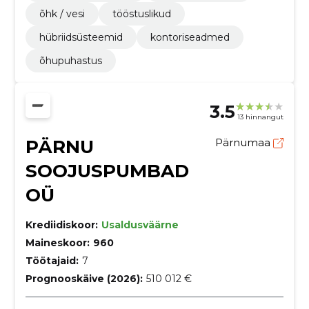
õhk / vesi
tööstuslikud
hübriidsüsteemid
kontoriseadmed
õhupuhastus
3.5
13 hinnangut
PÄRNU
Pärnumaa
SOOJUSPUMBAD
OÜ
Krediidiskoor:
Usaldusväärne
Maineskoor:
960
Töötajaid:
7
Prognooskäive (2026):
510 012 €