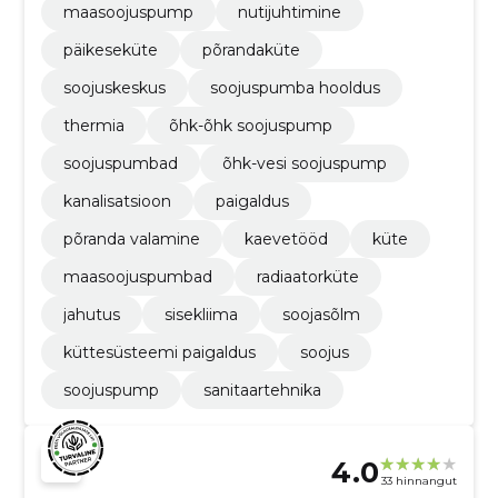
maasoojuspump
nutijuhtimine
päikeseküte
põrandaküte
soojuskeskus
soojuspumba hooldus
thermia
õhk-õhk soojuspump
soojuspumbad
õhk-vesi soojuspump
kanalisatsioon
paigaldus
põranda valamine
kaevetööd
küte
maasoojuspumbad
radiaatorküte
jahutus
sisekliima
soojasõlm
küttesüsteemi paigaldus
soojus
soojuspump
sanitaartehnika
4.0
33 hinnangut