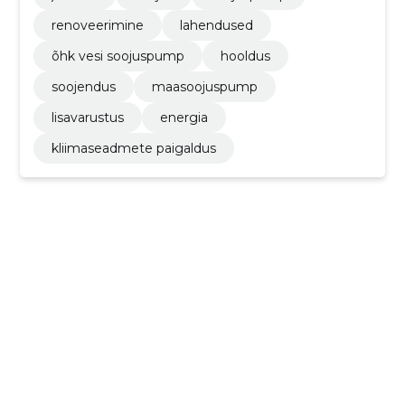
renoveerimine
lahendused
õhk vesi soojuspump
hooldus
soojendus
maasoojuspump
lisavarustus
energia
kliimaseadmete paigaldus