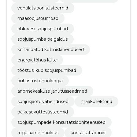
ventilatsioonisüsteemid
maasoojuspumbad
õhk-vesi soojuspumbad
soojuspumba paigaldus
kohandatud kütmislahendused
energiatõhus küte
tööstuslikud soojuspumbad
puhastustehnoloogia
andmekeskuse jahutusseadmed
soojusjaotuslahendused
maakollektorid
päikeseküttesüsteemid
soojuspumpade konsultatsiooniteenused
regulaarne hooldus
konsultatsioonid