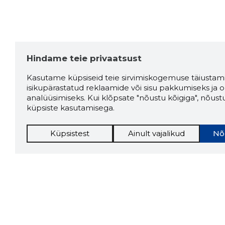
Hindame teie privaatsust
Kasutame küpsiseid teie sirvimiskogemuse täiustami
isikupärastatud reklaamide või sisu pakkumiseks ja o
analüüsimiseks. Kui klõpsate "nõustu kõigiga", nõust
küpsiste kasutamisega.
Küpsistest
Ainult vajalikud
Nõ
Storybo