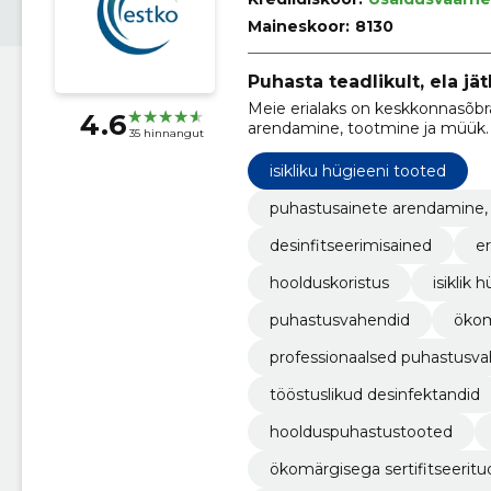
Maineskoor:
8130
Puhasta teadlikult, ela jät
Meie erialaks on keskkonnasõbra
4.6
arendamine, tootmine ja müük.
35 hinnangut
isikliku hügieeni tooted
puhastusainete arendamine, 
desinfitseerimisained
er
hoolduskoristus
isiklik 
puhastusvahendid
ökom
professionaalsed puhastusv
tööstuslikud desinfektandid
hoolduspuhastustooted
ökomärgisega sertifitseeritu