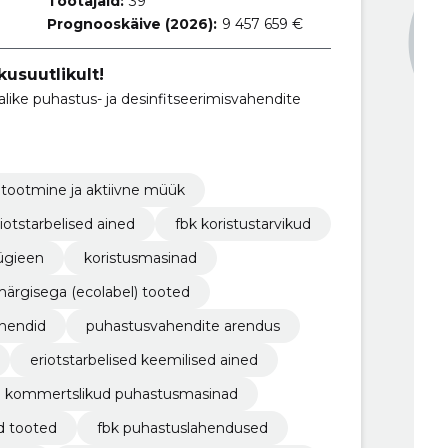
Töötajaid:
39
Prognooskäive (2026):
9 457 659 €
kusuutlikult!
like puhastus- ja desinfitseerimisvahendite
tootmine ja aktiivne müük
iotstarbelised ained
fbk koristustarvikud
hügieen
koristusmasinad
ärgisega (ecolabel) tooted
ahendid
puhastusvahendite arendus
eriotstarbelised keemilised ained
kommertslikud puhastusmasinad
d tooted
fbk puhastuslahendused