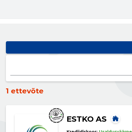
1 ettevõte
ESTKO AS
Krediidiskoor:
Usaldusväärne