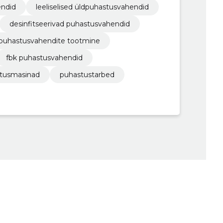
endid
leeliselised üldpuhastusvahendid
desinfitseerivad puhastusvahendid
puhastusvahendite tootmine
fbk puhastusvahendid
tusmasinad
puhastustarbed