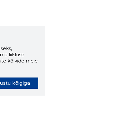
seks,
ma liikluse
ute kõikide meie
ustu kõigiga
oki laiendus ütleb Sulle, mis