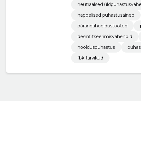
neutraalsed üldpuhastusvah
happelised puhastusained
põrandahooldustooted
desinfitseerimisvahendid
hoolduspuhastus
puhas
fbk tarvikud