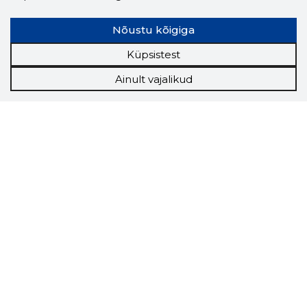
Nõustu kõigiga
Küpsistest
Ainult vajalikud
Storybook
Chrome laiendus
Storybooki laiendus ütleb Sulle, mis firma
veebilehel Sa parajasti viibid ja kui usaldusväärne
see firma täna on.
LAADI LAIENDUS ALLA