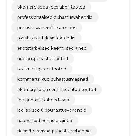
ökomärgisega (ecolabel) tooted
professionaalsed puhastusvahendid
puhastusvahendite arendus
tööstuslikud desinfektandid
eriotstarbelised keemilised ained
hoolduspuhastustooted
isikliku hügieeni tooted
kommertslikud puhastusmasinad
ökomärgisega sertifitseeritud tooted
fbk puhastuslahendused
leeliselised üldpuhastusvahendid
happelised puhastusained
desinfitseerivad puhastusvahendid