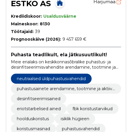
ESTKO AS
Harjumaa
Krediidiskoor:
Usaldusväärne
Maineskoor:
8130
Töötajaid:
39
Prognooskäive (2026):
9 457 659 €
Puhasta teadlikult, ela jätkusuutlikult!
Meie erialaks on keskkonnasõbralike puhastus- ja
desinfitseerimisvahendite arendamine, tootmine ja
müük.
neutraalsed üldpuhastusvahendid
puhastusainete arendamine, tootmine ja aktiivn
e müük
desinfitseerimisained
eriotstarbelised ained
fbk koristustarvikud
hoolduskoristus
isiklik hügieen
koristusmasinad
puhastusvahendid