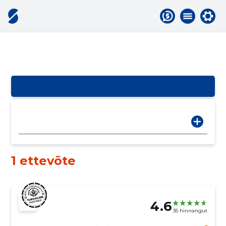
1 ettevõte
4.6
35 hinnangut