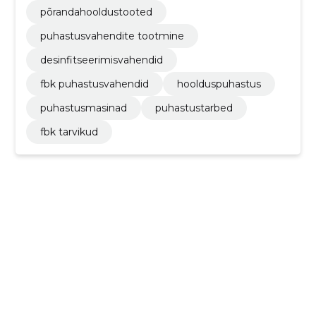
põrandahooldustooted
puhastusvahendite tootmine
desinfitseerimisvahendid
fbk puhastusvahendid
hoolduspuhastus
puhastusmasinad
puhastustarbed
fbk tarvikud