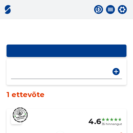
1 ettevõte
4.6
35 hinnangut