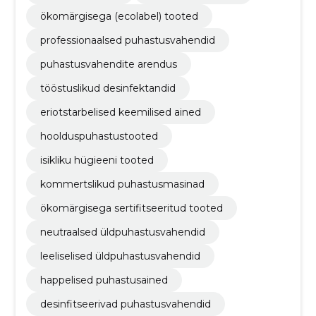
ökomärgisega (ecolabel) tooted
professionaalsed puhastusvahendid
puhastusvahendite arendus
tööstuslikud desinfektandid
eriotstarbelised keemilised ained
hoolduspuhastustooted
isikliku hügieeni tooted
kommertslikud puhastusmasinad
ökomärgisega sertifitseeritud tooted
neutraalsed üldpuhastusvahendid
leeliselised üldpuhastusvahendid
happelised puhastusained
desinfitseerivad puhastusvahendid