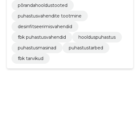
põrandahooldustooted
puhastusvahendite tootmine
desinfitseerimisvahendid
fbk puhastusvahendid
hoolduspuhastus
puhastusmasinad
puhastustarbed
fbk tarvikud