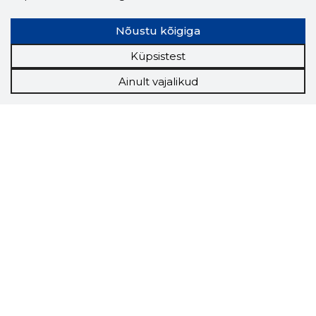
Nõustu kõigiga
Küpsistest
Ainult vajalikud
Storybook
Chrome laiendus
Storybooki laiendus ütleb Sulle, mis firma
veebilehel Sa parajasti viibid ja kui usaldusväärne
see firma täna on.
LAADI LAIENDUS ALLA