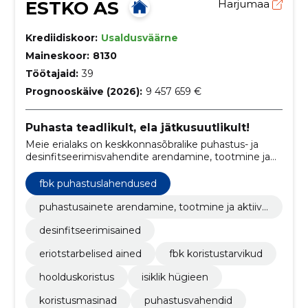
ESTKO AS
Harjumaa
Krediidiskoor:
Usaldusväärne
Maineskoor:
8130
Töötajaid:
39
Prognooskäive (2026):
9 457 659 €
Puhasta teadlikult, ela jätkusuutlikult!
Meie erialaks on keskkonnasõbralike puhastus- ja
desinfitseerimisvahendite arendamine, tootmine ja
müük.
fbk puhastuslahendused
puhastusainete arendamine, tootmine ja aktiivn
e müük
desinfitseerimisained
eriotstarbelised ained
fbk koristustarvikud
hoolduskoristus
isiklik hügieen
koristusmasinad
puhastusvahendid