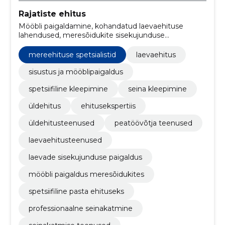
Rajatiste ehitus
Mööbli paigaldamine, kohandatud laevaehituse
lahendused, meresõidukite sisekujunduse
kohandamine, spetsialiseeritud ehituspastad, ehitus ja
konstruktsioon, seinte kleepimine, ehitustehnikad,
mereehituse spetsialistid
laevaehitus
sisustuse paigaldamine, Konstruktsioonitööd,
seinaviimistlus
sisustus ja mööblipaigaldus
spetsiifiline kleepimine
seina kleepimine
üldehitus
ehitusekspertiis
üldehitusteenused
peatöövõtja teenused
laevaehitusteenused
laevade sisekujunduse paigaldus
mööbli paigaldus meresõidukites
spetsiifiline pasta ehituseks
professionaalne seinakatmine