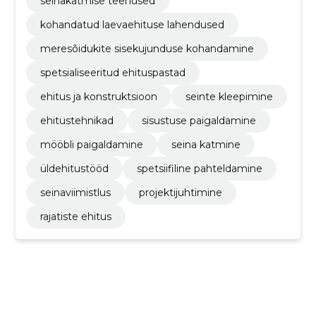
seinakatmise teenused
kohandatud laevaehituse lahendused
meresõidukite sisekujunduse kohandamine
spetsialiseeritud ehituspastad
ehitus ja konstruktsioon
seinte kleepimine
ehitustehnikad
sisustuse paigaldamine
mööbli paigaldamine
seina katmine
üldehitustööd
spetsiifiline pahteldamine
seinaviimistlus
projektijuhtimine
rajatiste ehitus