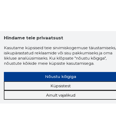
Hindame teie privaatsust
Kasutame küpsiseid teie sirvimiskogemuse täiustamiseks,
isikupärastatud reklaamide või sisu pakkumiseks ja oma
liikluse analüüsimiseks. Kui klõpsate "nõustu kõigiga",
nõustute kõikide meie küpsiste kasutamisega.
Nõustu kõigiga
Küpsistest
Ainult vajalikud
Storybook
Chrome laiendus
Storybooki laiendus ütleb Sulle, mis firma