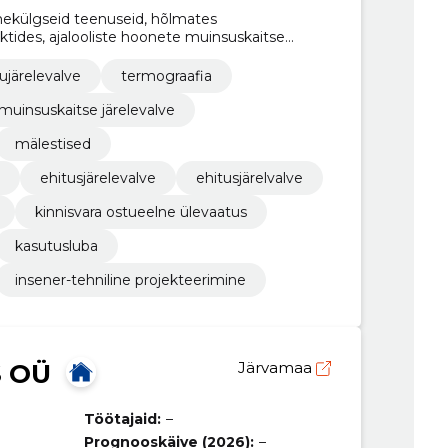
ülgseid teenuseid, hõlmates
ktides, ajalooliste hoonete muinsuskaitse
järelevalve
termograafia
muinsuskaitse järelevalve
mälestised
ehitusjärelevalve
ehitusjärelvalve
kinnisvara ostueelne ülevaatus
kasutusluba
insener-tehniline projekteerimine
 OÜ
Järvamaa
Töötajaid:
–
Prognooskäive (2026):
–