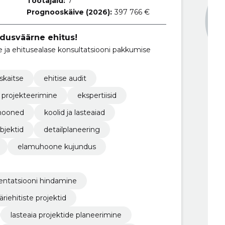
Töötajaid:
7
Prognooskäive (2026):
397 766 €
ldusväärne ehitus!
 ja ehitusealase konsultatsiooni pakkumise
skaitse
ehitise audit
projekteerimine
ekspertiisid
hooned
koolid ja lasteaiad
jektid
detailplaneering
elamuhoone kujundus
ntatsiooni hindamine
äriehitiste projektid
lasteaia projektide planeerimine