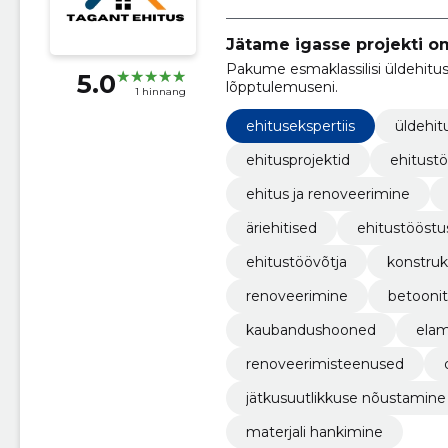
Jätame igasse projekti om
Pakume esmaklassilisi üldehitus
5.0
lõpptulemuseni.
1 hinnang
ehitusekspertiis
üldehit
ehitusprojektid
ehitust
ehitus ja renoveerimine
äriehitised
ehitustööstu
ehitustöövõtja
konstruk
renoveerimine
betooni
kaubandushooned
elam
renoveerimisteenused
jätkusuutlikkuse nõustamine
materjali hankimine