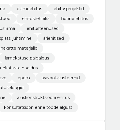
atsioonitöid.
ine
elamuehitus
ehitusprojektid
stööd
ehitustehnika
hoone ehitus
tusfirma
ehitusteenused
splatsi juhtimine
äriehitised
nakatte materjalid
lamekatuse paigaldus
mekatuste hooldus
pvc
epdm
äravoolusüsteemid
atuseluugid
ine
aluskonstruktsiooni ehitus
konsultatsioon enne tööde algust