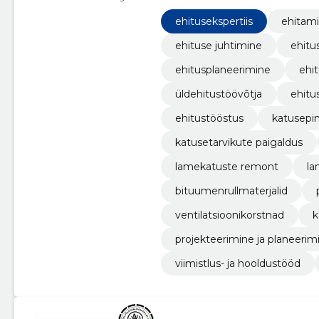
ehitust, remonti, hooldust ja isol
ehitusekspertiis
ehitam
ehituse juhtimine
ehitu
ehitusplaneerimine
ehi
üldehitustöövõtja
ehitu
ehitustööstus
katusepin
katusetarvikute paigaldus
lamekatuste remont
la
bituumenrullmaterjalid
ventilatsioonikorstnad
k
projekteerimine ja planeerim
viimistlus- ja hooldustööd