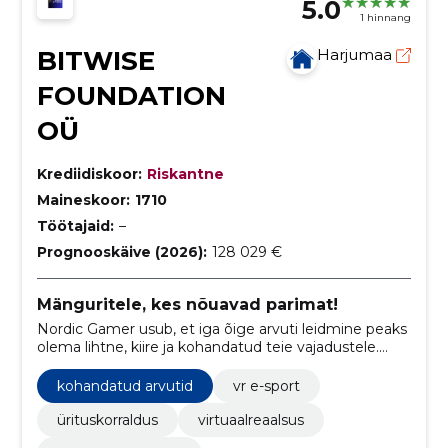
5.0
1 hinnang
BITWISE
Harjumaa
FOUNDATION
OÜ
Krediidiskoor:
Riskantne
Maineskoor:
1710
Töötajaid:
–
Prognooskäive (2026):
128 029 €
Mänguritele, kes nõuavad parimat!
Nordic Gamer usub, et iga õige arvuti leidmine peaks
olema lihtne, kiire ja kohandatud teie vajadustele.
Meie valik sisaldab ainult laos kohapeal olevaid
arvuteid, mis on valmis koheseks saatmiseks,
kohandatud arvutid
vr e-sport
tagades kiire ostukogemuse ja usaldusväärsuse.
ürituskorraldus
virtuaalreaalsus