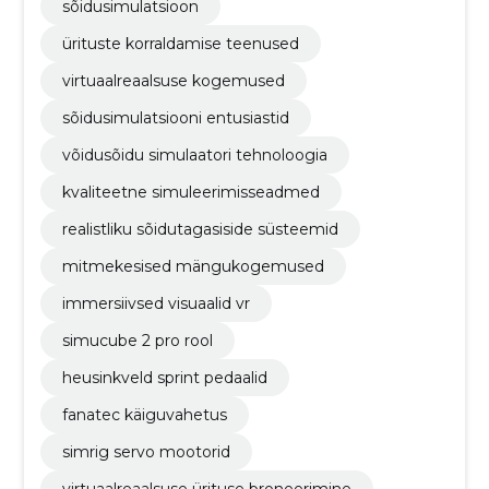
sõidusimulatsioon
ürituste korraldamise teenused
virtuaalreaalsuse kogemused
sõidusimulatsiooni entusiastid
võidusõidu simulaatori tehnoloogia
kvaliteetne simuleerimisseadmed
realistliku sõidutagasiside süsteemid
mitmekesised mängukogemused
immersiivsed visuaalid vr
simucube 2 pro rool
heusinkveld sprint pedaalid
fanatec käiguvahetus
simrig servo mootorid
virtuaalreaalsuse ürituse broneerimine