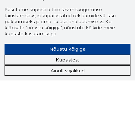
Kasutame küpsiseid teie sirvimiskogemuse
täiustamiseks, isikupärastatud reklaamide või sisu
pakkumiseks ja oma liikluse analüüsimiseks. Kui
klõpsate "nõustu kõigiga", nõustute kõikide meie
küpsiste kasutamisega.
Nõustu kõigiga
Küpsistest
Ainult vajalikud
Storybook
Chrome laiendus
Storybooki laiendus ütleb Sulle, mis firma