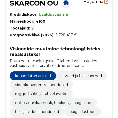
SKARCON OÜ
Harjumaa
Krediidiskoor:
Usaldusväärne
Maineskoor:
4100
Töötajaid:
9
Prognooskäive (2026):
1 728 417 €
Visioonide muutmine tehnoloogilisteks
reaalsusteks!
Pakume mitmekülgseid IT-lahendusi, alustades
vastupidavatest arvutiseadmetest kuni
audiovisuaalsete süsteemideni, pakkudes klientidele
usaldusväärseid tehnoloogilisi lahendusi.
kohandatud arvutid
arvutid ja lisaseadmed
videokonverentsilahendused
rugged süle- ja tahvelarvutid
esitlustehnika müük, hooldus ja paigaldus,
heli- ja videolahendused
paigaldustööd