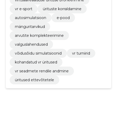
vr e-sport
ürituste korraldamine
autosimulatsioon
e-pood
mänguritarvikud
arvutite komplekteerimine
valguslahendused
võidusõidu simulatsioonid
vr turniirid
kohandatud vr üritused
vr seadmete rendile andmine
üritused ettevõtetele