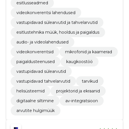
esitlusseadmed
videokonverentsi lahendused
vastupidavad sülearvutid ja tahvelarvutid
esitlustehnika müük, hooldus ja paigaldus
audio- ja videolahendused
videokonverentsid
mikrofonid ja kaamerad
paigaldusteenused
kaugkoostöö
vastupidavad sülearvutid
vastupidavad tahvelarvutid
tarvikud
helisüsteemid
projektorid ja ekraanid
digitaalne siltimine
av-integratsioon
arvutite hulgimüük