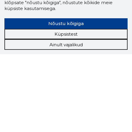
klõpsate "nõustu kõigiga", nõustute kõikide meie
küpsiste kasutamisega.
Nõustu kõigiga
Küpsistest
Ainult vajalikud
Storybook
Chrome laiendus
Storybooki laiendus ütleb Sulle, mis firma
veebilehel Sa parajasti viibid ja kui usaldusväärne
see firma täna on.
LAADI LAIENDUS ALLA