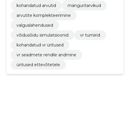
kohandatud arvutid
mänguritarvikud
arvutite komplekteerimine
valguslahendused
võidusõidu simulatsioonid
vr turniirid
kohandatud vr üritused
vr seadmete rendile andmine
üritused ettevõtetele