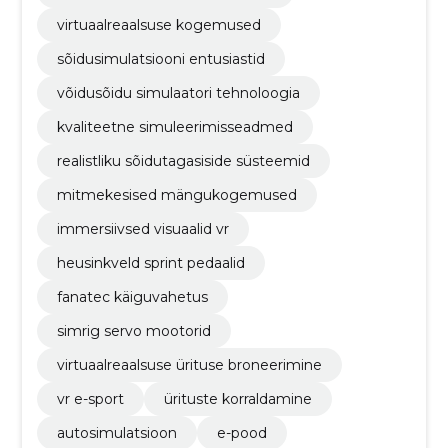
virtuaalreaalsuse kogemused
sõidusimulatsiooni entusiastid
võidusõidu simulaatori tehnoloogia
kvaliteetne simuleerimisseadmed
realistliku sõidutagasiside süsteemid
mitmekesised mängukogemused
immersiivsed visuaalid vr
heusinkveld sprint pedaalid
fanatec käiguvahetus
simrig servo mootorid
virtuaalreaalsuse ürituse broneerimine
vr e-sport
ürituste korraldamine
autosimulatsioon
e-pood