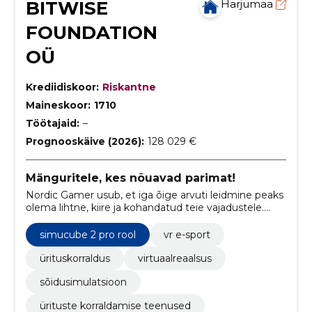
BITWISE
Harjumaa
FOUNDATION
OÜ
Krediidiskoor:
Riskantne
Maineskoor:
1710
Töötajaid:
–
Prognooskäive (2026):
128 029 €
Mänguritele, kes nõuavad parimat!
Nordic Gamer usub, et iga õige arvuti leidmine peaks
olema lihtne, kiire ja kohandatud teie vajadustele.
Meie valik sisaldab ainult laos kohapeal olevaid
arvuteid, mis on valmis koheseks saatmiseks,
simucube 2 pro rool
vr e-sport
tagades kiire ostukogemuse ja usaldusväärsuse.
ürituskorraldus
virtuaalreaalsus
sõidusimulatsioon
ürituste korraldamise teenused