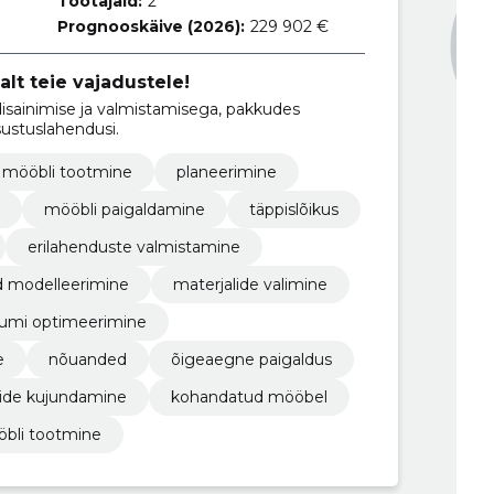
Töötajaid:
2
Prognooskäive (2026):
229 902 €
lt teie vajadustele!
isainimise ja valmistamisega, pakkudes
isustuslahendusi.
mööbli tootmine
planeerimine
mööbli paigaldamine
täppislõikus
erilahenduste valmistamine
d modelleerimine
materjalide valimine
umi optimeerimine
e
nõuanded
õigeaegne paigaldus
ide kujundamine
kohandatud mööbel
bli tootmine