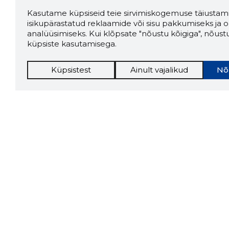
Kasutame küpsiseid teie sirvimiskogemuse täiustami
isikupärastatud reklaamide või sisu pakkumiseks ja o
analüüsimiseks. Kui klõpsate "nõustu kõigiga", nõust
küpsiste kasutamisega.
Küpsistest
Ainult vajalikud
Nõ
Storybo
Storybook
firma v
kui usa
Chrome laiendus
LAADI