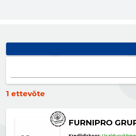
1 ettevõte
FURNIPRO GRU
Krediidiskoor:
Usaldusväärne