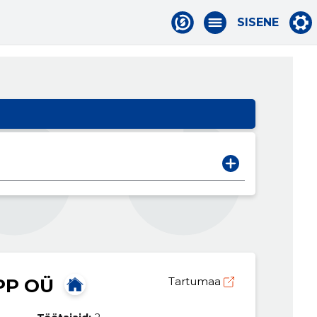
SISENE
PP OÜ
Tartumaa