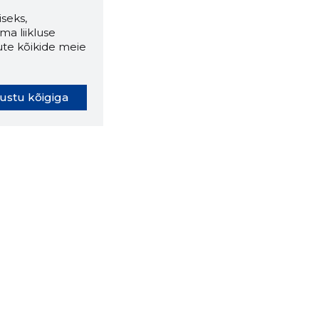
seks,
ma liikluse
ute kõikide meie
ustu kõigiga
oki laiendus ütleb Sulle, mis
eebilehel Sa parajasti viibid ja
ldusväärne see firma täna on.
 LAIENDUS ALLA