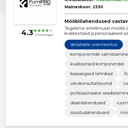
Maineskoor:
2330
Mööblilahendused vastava
Tegeleme eritellimusel mööbli d
4.3
kvaliteetseid ja personaalseid s
3 hinnangut
detailidele orienteeritus
komponentide valmistamine
kvaliteetsed komponendid
kaasaegsed tehnikad
3
värvikonsultatsioonid
ru
professionaalne seadistamin
disainilahendused
ruum
sisustuslahendused
möö