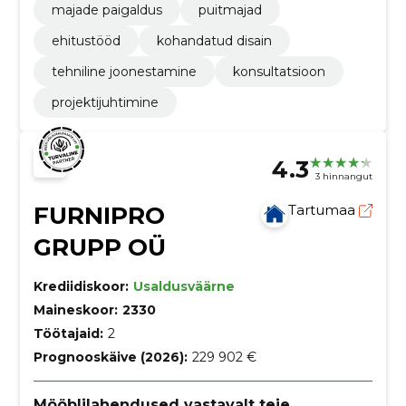
majade paigaldus
puitmajad
ehitustööd
kohandatud disain
tehniline joonestamine
konsultatsioon
projektijuhtimine
4.3
3 hinnangut
FURNIPRO
Tartumaa
GRUPP OÜ
Krediidiskoor:
Usaldusväärne
Maineskoor:
2330
Töötajaid:
2
Prognooskäive (2026):
229 902 €
Mööblilahendused vastavalt teie