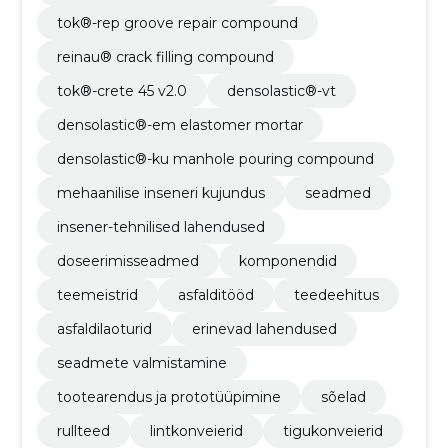
tok®-rep groove repair compound
reinau® crack filling compound
tok®-crete 45 v2.0
densolastic®-vt
densolastic®-em elastomer mortar
densolastic®-ku manhole pouring compound
mehaanilise inseneri kujundus
seadmed
insener-tehnilised lahendused
doseerimisseadmed
komponendid
teemeistrid
asfalditööd
teedeehitus
asfaldilaoturid
erinevad lahendused
seadmete valmistamine
tootearendus ja prototüüpimine
sõelad
rullteed
lintkonveierid
tigukonveierid