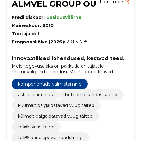
ALMVEL GROUP OÜ
Harjumaa
Krediidiskoor:
Usaldusväärne
Maineskoor:
3010
Töötajaid:
1
Prognooskäive (2026):
201 317 €
Innovaatilised lahendused, kestvad teed.
Meie tegevusalaks on pakkuda ehitajatele
mitmekülgseid lahendusi. Meie tooted leiavad
laialdast kasutust teedeehituses, sealhulgas vuukide
ja katete paranduses, ning sadamates, kus neid
komponentide valmistamine
kasutatakse korrosioonitõrjeks.
asfaldi parandus
betoon parandus segud
kuumalt paigaldatavad vuugitäited
külmalt paigaldatavad vuugitäited
tok®-sk rissband
tok®-band spezial rundstrang