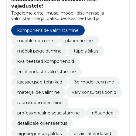
vajadustele!
Tegeleme eritellimusel mööbli disainimise ja
valmistamisega, pakkudes kvaliteetseid ja
personaalseid sisustuslahendusi.
komponentide valmistamine
mööbli tootmine
planeerimine
mööbli paigaldamine
täppislõikus
kvaliteetsed komponendid
erilahenduste valmistamine
kaasaegsed tehnikad
3d modelleerimine
materjalide valimine
värvikonsultatsioonid
ruumi optimeerimine
professionaalne seadistamine
nõuanded
detailidele orienteeritus
õigeaegne paigaldus
disainilahendused