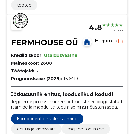
tooted
4.8
4 hinnangut
FERMHOUSE OÜ
Harjumaa
Krediidiskoor:
Usaldusväärne
Maineskoor:
2680
Töötajaid:
5
Prognooskäive (2026):
16 641 €
Jätkusuutlik ehitus, looduslikud kodud!
Tegeleme puidust suuremõõtmeliste eelpingestatud
raamide ja moodulite tootmise ning nõustamisega,
pakkudes keskkonnasõbralikke ja tõhusaid
ehituslahendusi.
komponentide valmistamine
ehitus ja kinnisvara
majade tootmine