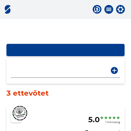
3 ettevõtet
5.0
1 hinnang