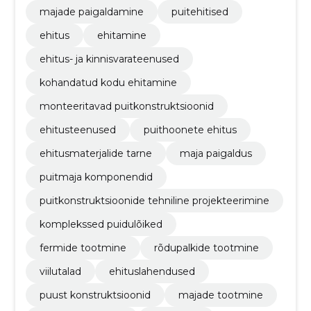
majade paigaldamine
puitehitised
ehitus
ehitamine
ehitus- ja kinnisvarateenused
kohandatud kodu ehitamine
monteeritavad puitkonstruktsioonid
ehitusteenused
puithoonete ehitus
ehitusmaterjalide tarne
maja paigaldus
puitmaja komponendid
puitkonstruktsioonide tehniline projekteerimine
komplekssed puidulõiked
fermide tootmine
rõdupalkide tootmine
viilutalad
ehituslahendused
puust konstruktsioonid
majade tootmine