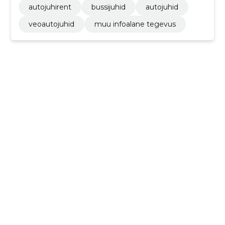
autojuhirent
bussijuhid
autojuhid
veoautojuhid
muu infoalane tegevus