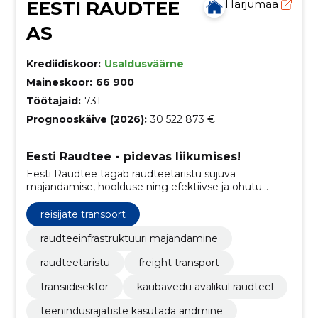
EESTI RAUDTEE
Harjumaa
AS
Krediidiskoor:
Usaldusväärne
Maineskoor:
66 900
Töötajaid:
731
Prognooskäive (2026):
30 522 873 €
Eesti Raudtee - pidevas liikumises!
Eesti Raudtee tagab raudteetaristu sujuva
majandamise, hoolduse ning efektiivse ja ohutu
liikluskorralduse.
reisijate transport
raudteeinfrastruktuuri majandamine
raudteetaristu
freight transport
transiidisektor
kaubavedu avalikul raudteel
teenindusrajatiste kasutada andmine