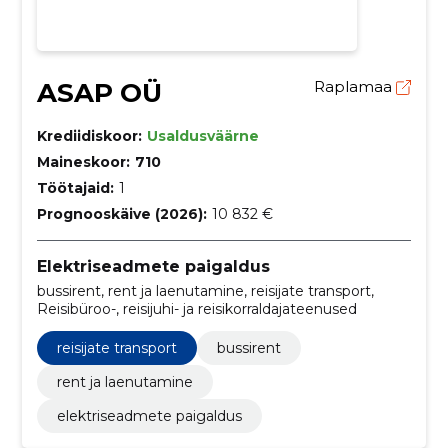
ASAP OÜ
Raplamaa
Krediidiskoor:
Usaldusväärne
Maineskoor:
710
Töötajaid:
1
Prognooskäive (2026):
10 832 €
Elektriseadmete paigaldus
bussirent, rent ja laenutamine, reisijate transport,
Reisibüroo-, reisijuhi- ja reisikorraldajateenused
reisijate transport
bussirent
rent ja laenutamine
elektriseadmete paigaldus