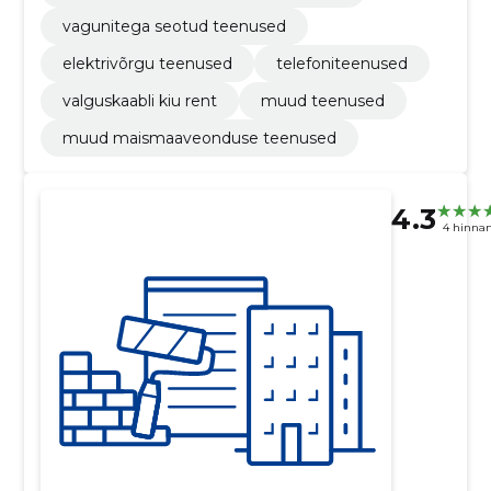
vagunitega seotud teenused
elektrivõrgu teenused
telefoniteenused
valguskaabli kiu rent
muud teenused
muud maismaaveonduse teenused
4.3
4 hinna