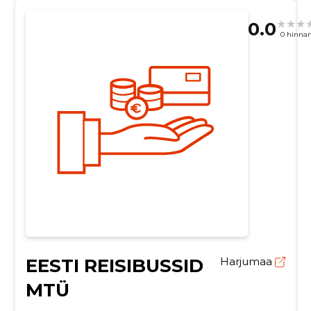
0.0
0 hinna
EESTI REISIBUSSID
Harjumaa
MTÜ