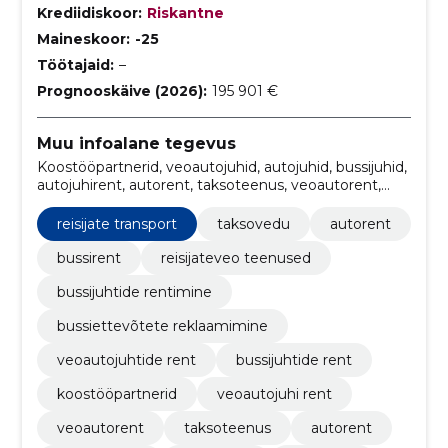
Krediidiskoor:
Riskantne
Maineskoor:
-25
Töötajaid:
–
Prognooskäive (2026):
195 901 €
Muu infoalane tegevus
Koostööpartnerid, veoautojuhid, autojuhid, bussijuhid,
autojuhirent, autorent, taksoteenus, veoautorent,
veoautojuhi rent, Taksovedu
reisijate transport
taksovedu
autorent
bussirent
reisijateveo teenused
bussijuhtide rentimine
bussiettevõtete reklaamimine
veoautojuhtide rent
bussijuhtide rent
koostööpartnerid
veoautojuhi rent
veoautorent
taksoteenus
autorent