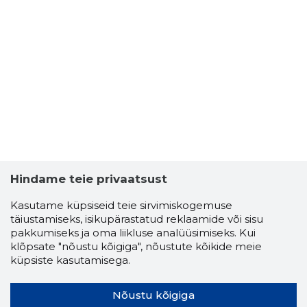
Hindame teie privaatsust
Kasutame küpsiseid teie sirvimiskogemuse
täiustamiseks, isikupärastatud reklaamide või sisu
pakkumiseks ja oma liikluse analüüsimiseks. Kui
klõpsate "nõustu kõigiga", nõustute kõikide meie
küpsiste kasutamisega.
Nõustu kõigiga