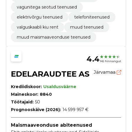
vagunitega seotud teenused
elektrivõrgu teenused
telefoniteenused
valguskaabli kiu rent
muud teenused
muud maismaaveonduse teenused
4.4
145 hinnangut
EDELARAUDTEE AS
Järvamaa
Krediidiskoor:
Usaldusväärne
Maineskoor:
8840
Töötajaid:
50
Prognooskäive (2026):
14 599 957 €
Maismaaveonduse abiteenused