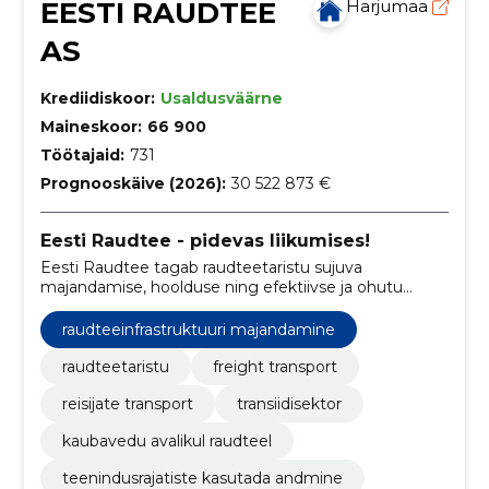
EESTI RAUDTEE
Harjumaa
AS
Krediidiskoor:
Usaldusväärne
Maineskoor:
66 900
Töötajaid:
731
Prognooskäive (2026):
30 522 873 €
Eesti Raudtee - pidevas liikumises!
Eesti Raudtee tagab raudteetaristu sujuva
majandamise, hoolduse ning efektiivse ja ohutu
liikluskorralduse.
raudteeinfrastruktuuri majandamine
raudteetaristu
freight transport
reisijate transport
transiidisektor
kaubavedu avalikul raudteel
teenindusrajatiste kasutada andmine