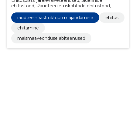
Ehitusplatsi järelevalveteenused, Sideliinide
ehitustööd, Raudteeületuskohtade ehitustööd,
Rööbaste demonteerimine, Rööpad,
lumekoristusteenused, ehitus, Raudteeinfrastruktuuri
raudteeinfrastruktuuri majandamine
ehitus
majandamine, ehitamine, Rööbastee ehitustööd
ehitamine
maismaaveonduse abiteenused