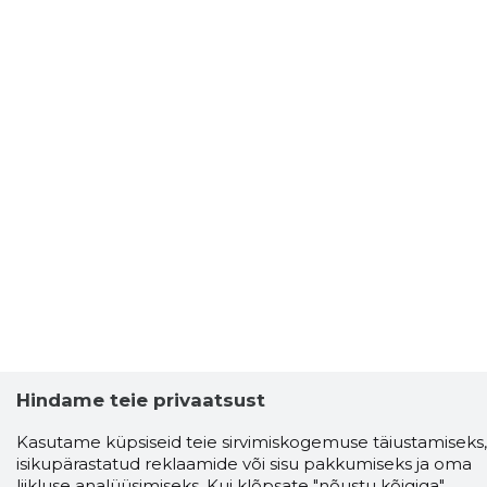
Hindame teie privaatsust
Kasutame küpsiseid teie sirvimiskogemuse täiustamiseks,
isikupärastatud reklaamide või sisu pakkumiseks ja oma
liikluse analüüsimiseks. Kui klõpsate "nõustu kõigiga",