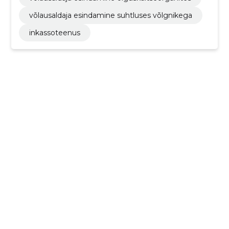
võlausaldaja esindamine suhtluses võlgnikega
inkassoteenus