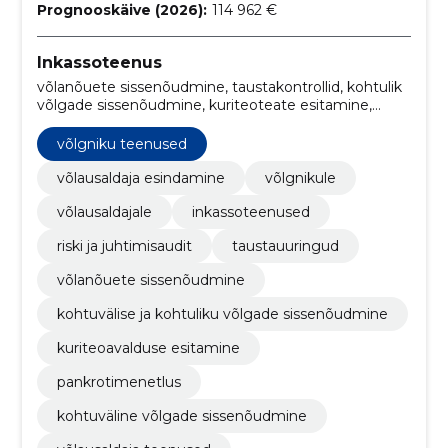
Prognooskäive (2026):
114 962 €
Inkassoteenus
võlanõuete sissenõudmine, taustakontrollid, kohtulik
võlgade sissenõudmine, kuriteoteate esitamine,
võlgade sissenõudmise protsess, läbirääkimised
võlgnikega, krediidijärelevalve, võlausaldaja
võlgniku teenused
esindamine, võlausaldaja esindamine
õiguskaitseorganites, taustauuringute tegemine
võlausaldaja esindamine
võlgnikule
võlausaldajale
inkassoteenused
riski ja juhtimisaudit
taustauuringud
võlanõuete sissenõudmine
kohtuvälise ja kohtuliku võlgade sissenõudmine
kuriteoavalduse esitamine
pankrotimenetlus
kohtuväline võlgade sissenõudmine