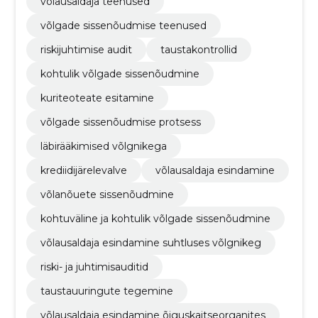
võlausaldaja teenused
võlgade sissenõudmise teenused
riskijuhtimise audit
taustakontrollid
kohtulik võlgade sissenõudmine
kuriteoteate esitamine
võlgade sissenõudmise protsess
läbirääkimised võlgnikega
krediidijärelevalve
võlausaldaja esindamine
võlanõuete sissenõudmine
kohtuväline ja kohtulik võlgade sissenõudmine
võlausaldaja esindamine suhtluses võlgnikeg
riski- ja juhtimisauditid
taustauuringute tegemine
võlausaldaja esindamine õiguskaitseorganites