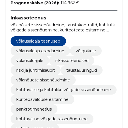
Prognooskäive (2026):
114 962 €
Inkassoteenus
võlanõuete sissenõudmine, taustakontrollid, kohtulik
võlgade sissenõudmine, kuriteoteate esitamine,
võlgade sissenõudmise protsess, läbirääkimised
võlgnikega, krediidijärelevalve, võlausaldaja
võlausaldaja teenused
esindamine, võlausaldaja esindamine
õiguskaitseorganites, taustauuringute tegemine
võlausaldaja esindamine
võlgnikule
võlausaldajale
inkassoteenused
riski ja juhtimisaudit
taustauuringud
võlanõuete sissenõudmine
kohtuvälise ja kohtuliku võlgade sissenõudmine
kuriteoavalduse esitamine
pankrotimenetlus
kohtuväline võlgade sissenõudmine