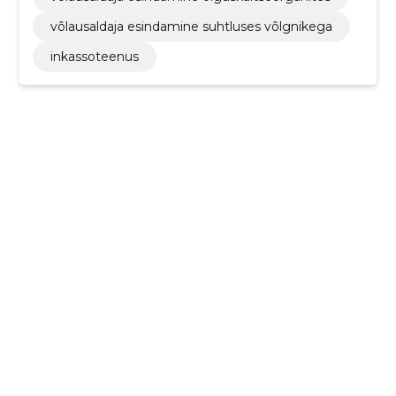
võlausaldaja esindamine suhtluses võlgnikega
inkassoteenus