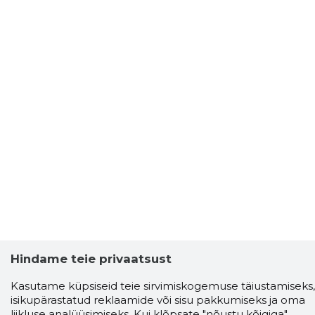
Hindame teie privaatsust
Kasutame küpsiseid teie sirvimiskogemuse täiustamiseks,
isikupärastatud reklaamide või sisu pakkumiseks ja oma
liikluse analüüsimiseks. Kui klõpsate "nõustu kõigiga",