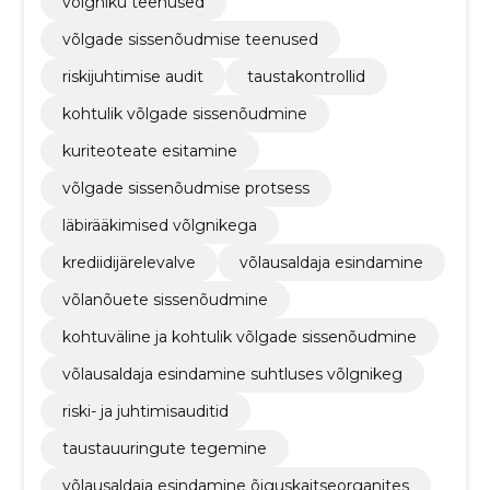
võlgniku teenused
võlgade sissenõudmise teenused
riskijuhtimise audit
taustakontrollid
kohtulik võlgade sissenõudmine
kuriteoteate esitamine
võlgade sissenõudmise protsess
läbirääkimised võlgnikega
krediidijärelevalve
võlausaldaja esindamine
võlanõuete sissenõudmine
kohtuväline ja kohtulik võlgade sissenõudmine
võlausaldaja esindamine suhtluses võlgnikeg
riski- ja juhtimisauditid
taustauuringute tegemine
võlausaldaja esindamine õiguskaitseorganites