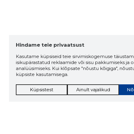
Hindame teie privaatsust
Kasutame küpsiseid teie sirvimiskogemuse täiustami
isikupärastatud reklaamide või sisu pakkumiseks ja o
analüüsimiseks. Kui klõpsate "nõustu kõigiga", nõust
küpsiste kasutamisega.
Küpsistest
Ainult vajalikud
Nõ