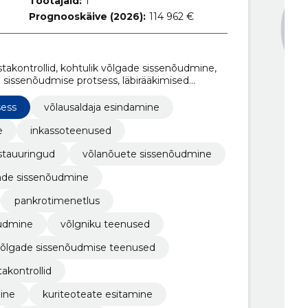
Töötajaid:
1
Prognooskäive (2026):
114 962 €
akontrollid, kohtulik võlgade sissenõudmine,
 sissenõudmise protsess, läbirääkimised
võlausaldaja esindamine, võlausaldaja
es, taustauuringute tegemine
sess
võlausaldaja esindamine
e
inkassoteenused
stauuringud
võlanõuete sissenõudmine
gade sissenõudmine
pankrotimenetlus
õudmine
võlgniku teenused
õlgade sissenõudmise teenused
takontrollid
ine
kuriteoteate esitamine