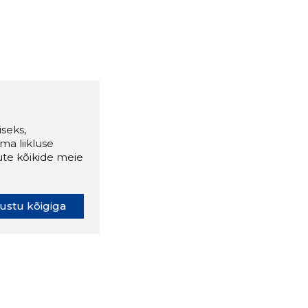
seks,
ma liikluse
ute kõikide meie
ustu kõigiga