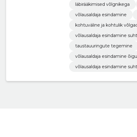
läbirääkimised võlgnikega
võlausaldaja esindamine
kohtuväline ja kohtulik võlg
võlausaldaja esindamine suh
taustauuringute tegemine
võlausaldaja esindamine õigu
võlausaldaja esindamine suh