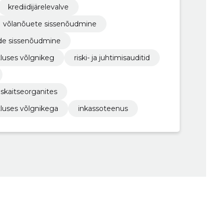
krediidijärelevalve
võlanõuete sissenõudmine
ade sissenõudmine
tluses võlgnikeg
riski- ja juhtimisauditid
skaitseorganites
tluses võlgnikega
inkassoteenus