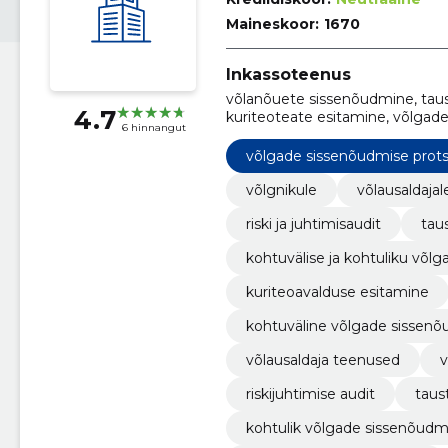
Maineskoor:
1670
Inkassoteenus
võlanõuete sissenõudmine, taust
4.7
kuriteoteate esitamine, võlgade
6 hinnangut
võlgnikega, krediidijärelevalve, 
esindamine õiguskaitseorganit
võlgade sissenõudmise prot
võlgnikule
võlausaldajal
riski ja juhtimisaudit
tau
kohtuvälise ja kohtuliku võl
kuriteoavalduse esitamine
kohtuväline võlgade sissen
võlausaldaja teenused
v
riskijuhtimise audit
taus
kohtulik võlgade sissenõudm