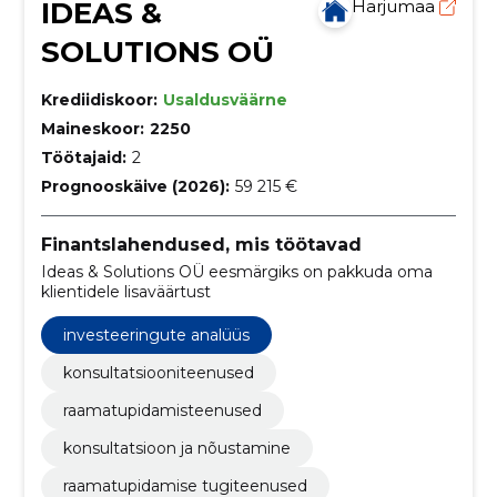
IDEAS &
Harjumaa
SOLUTIONS OÜ
Krediidiskoor:
Usaldusväärne
Maineskoor:
2250
Töötajaid:
2
Prognooskäive (2026):
59 215 €
Finantslahendused, mis töötavad
Ideas & Solutions OÜ eesmärgiks on pakkuda oma
klientidele lisaväärtust
investeeringute analüüs
konsultatsiooniteenused
raamatupidamisteenused
konsultatsioon ja nõustamine
raamatupidamise tugiteenused