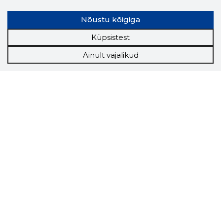
Nõustu kõigiga
Küpsistest
Ainult vajalikud
Storybook
Chrome laiendus
Storybooki laiendus ütleb Sulle, mis firma
veebilehel Sa parajasti viibid ja kui usaldusväärne
see firma täna on.
LAADI LAIENDUS ALLA