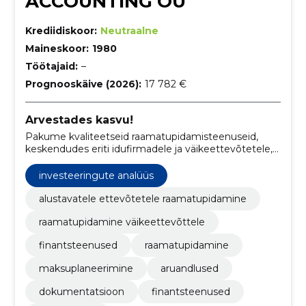
ACCOUNTING OÜ
Krediidiskoor:
Neutraalne
Maineskoor:
1980
Töötajaid:
–
Prognooskäive (2026):
17 782 €
Arvestades kasvu!
Pakume kvaliteetseid raamatupidamisteenuseid,
keskendudes eriti idufirmadele ja väikeettevõtetele,
aidates neil saavutada finantsedu.
investeeringute analüüs
alustavatele ettevõtetele raamatupidamine
raamatupidamine väikeettevõttele
finantsteenused
raamatupidamine
maksuplaneerimine
aruandlused
dokumentatsioon
finantsteenused