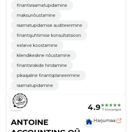
finantsraamatupidamine
maksunõustamine
raamatupidamise auditeerimine
finantsjuhtimise konsultatsioon
eelarve koostamine
kliendikeskne nõustamine
finantsriskide hindamine
pikaajaline finantsplaneerimine
raamatupidamine
4.9
7 hinnangut
ANTOINE
Harjumaa