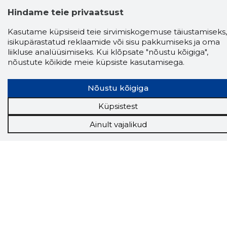
Hindame teie privaatsust
Kasutame küpsiseid teie sirvimiskogemuse täiustamiseks,
isikupärastatud reklaamide või sisu pakkumiseks ja oma
liikluse analüüsimiseks. Kui klõpsate "nõustu kõigiga",
nõustute kõikide meie küpsiste kasutamisega.
Storybook
Chrome laiendus
Nõustu kõigiga
Küpsistest
Storybooki laiendus ütleb Sulle, mis firma
veebilehel Sa parajasti viibid ja kui usaldusväärne
Ainult vajalikud
see firma täna on.
LAADI LAIENDUS ALLA
Näed helistaja tausta!
Storybooki Äpp toob
Sinuni
OTSEKONTAKTID
400 000 Eesti
ettevõtte ja isikute kohta (juhid, ametnikud).
Andmed on rikastatud maksevõime ja
finantsinfoga.