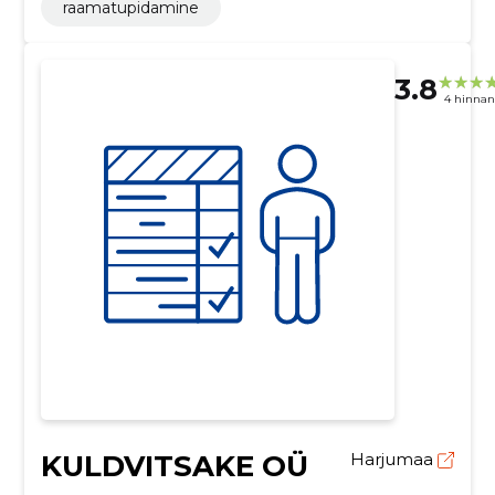
raamatupidamine
3.8
4 hinna
KULDVITSAKE OÜ
Harjumaa