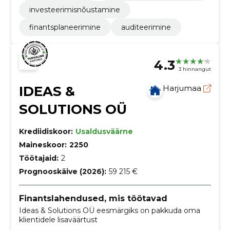
investeerimisnõustamine
finantsplaneerimine
auditeerimine
4.3
3 hinnangut
IDEAS &
Harjumaa
SOLUTIONS OÜ
Krediidiskoor:
Usaldusväärne
Maineskoor:
2250
Töötajaid:
2
Prognooskäive (2026):
59 215 €
Finantslahendused, mis töötavad
Ideas & Solutions OÜ eesmärgiks on pakkuda oma
klientidele lisaväärtust