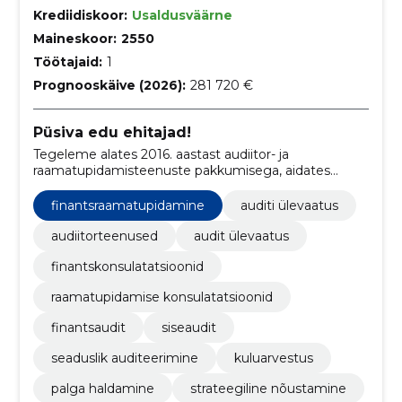
Krediidiskoor:
Usaldusväärne
Maineskoor:
2550
Töötajaid:
1
Prognooskäive (2026):
281 720 €
Püsiva edu ehitajad!
Tegeleme alates 2016. aastast audiitor- ja
raamatupidamisteenuste pakkumisega, aidates
ettevõtetel saavutada finantsstabiilsust ja vastata
õiguslikele nõuetele.
finantsraamatupidamine
auditi ülevaatus
audiitorteenused
audit ülevaatus
finantskonsulatatsioonid
raamatupidamise konsulatatsioonid
finantsaudit
siseaudit
seaduslik auditeerimine
kuluarvestus
palga haldamine
strateegiline nõustamine