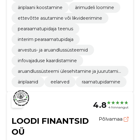
äriplaani koostamine
ärimudeli loomine
ettevõtte asutamine või likvideerimine
pearaamatupidaja teenus
interim pearaamatupidaja
arvestus- ja aruandlussüsteemid
infovajaduse kaardistamine
aruandlussüsteemi ülesehitamine ja juurutamin
e
äriplaanid
eelarved
raamatupidamine
4.8
4 hinnangut
LOODI FINANTSID
Põlvamaa
OÜ