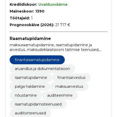
Krediidiskoor:
Usaldusväärne
Maineskoor:
1390
Töötajaid:
1
Prognooskäive (2026):
21 717 €
Raamatupidamine
maksuraamatupidamine, raamatupidamine ja
arvestus, maksudeklaratsiooni täitmise teenused,
finantskonsultatsioonifirmad, audit- ja
kindlustusteenused, ettevõtte tulumaksu
finantsraamatupidamine
planeerimine, finantsraamatupidamine,
palgaarvestus, vastavuskontrollid, finantsauditid
aruandlus ja dokumentatsioon
raamatupidamine
finantsarvestus
palga haldamine
maksuarvestus
nõustamine
auditeerimine
raamatupidamisteenused
audiitorteenused