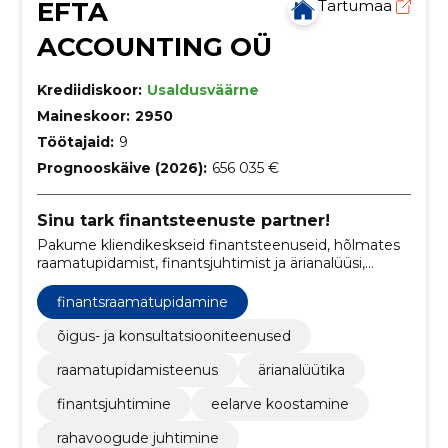
EFTA
Tartumaa
ACCOUNTING OÜ
Krediidiskoor:
Usaldusväärne
Maineskoor:
2950
Töötajaid:
9
Prognooskäive (2026):
656 035 €
Sinu tark finantsteenuste partner!
Pakume kliendikeskseid finantsteenuseid, hõlmates
raamatupidamist, finantsjuhtimist ja ärianalüüsi,
aidates ettevõtetel saavutada finantsiline stabiilsus ja
kasv.
finantsraamatupidamine
õigus- ja konsultatsiooniteenused
raamatupidamisteenus
ärianalüütika
finantsjuhtimine
eelarve koostamine
rahavoogude juhtimine