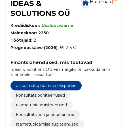
IDEAS &
Harjumaa
SOLUTIONS OÜ
Krediidiskoor:
Usaldusväärne
Maineskoor:
2250
Töötajaid:
2
Prognooskäive (2026):
59 215 €
Finantslahendused, mis töötavad
Ideas & Solutions OÜ eesmärgiks on pakkuda oma
klientidele lisaväärtust
äri raamatupidamise ekspertiis
konsultatsiooniteenused
raamatupidamisteenused
konsultatsioon ja nõustamine
raamatupidamise tugiteenused