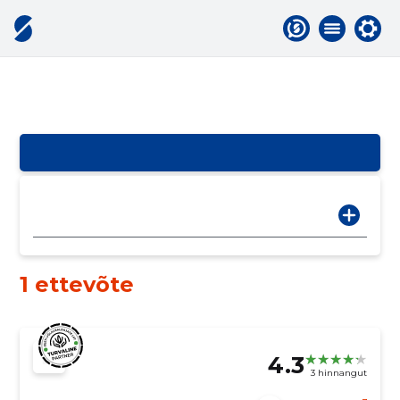
1 ettevõte
4.3
3 hinnangut