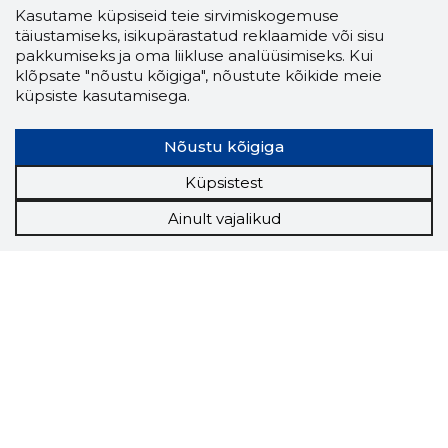
Kasutame küpsiseid teie sirvimiskogemuse
täiustamiseks, isikupärastatud reklaamide või sisu
pakkumiseks ja oma liikluse analüüsimiseks. Kui
klõpsate "nõustu kõigiga", nõustute kõikide meie
küpsiste kasutamisega.
Nõustu kõigiga
Küpsistest
Ainult vajalikud
Storybook
Chrome laiendus
Storybooki laiendus ütleb Sulle, mis firma
veebilehel Sa parajasti viibid ja kui usaldusväärne