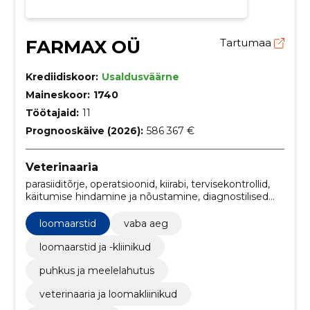
FARMAX OÜ
Tartumaa
Krediidiskoor:
Usaldusväärne
Maineskoor:
1740
Töötajaid:
11
Prognooskäive (2026):
586 367 €
Veterinaaria
parasiiditõrje, operatsioonid, kiirabi, tervisekontrollid,
käitumise hindamine ja nõustamine, diagnostilised
uuringud, kirurgilised protseduurid,
rehabilitatsiooniprogrammid, hotell, ultraheliuuring
loomaarstid
vaba aeg
loomaarstid ja -kliinikud
puhkus ja meelelahutus
veterinaaria ja loomakliinikud