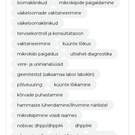
loomakliinikud
mikrokiipide paigaldamine
väikeloomade vaktsineerimine
väikeloomakliinikud
tervisekontroll ja konsultatsioon
vaktsineerimine
küünte lõikus
mikrokiibi paigaldus
ultraheli diagnostika
vere- ja uriinianalüüsid
geenitestid (saksamaa labor laboklin)
põlveuuring
küünte lõikamine
kõrvade puhastamine
hammaste lühendamine/lihvimine närilistel
mikrokiipimine visiidi raames
nobivac dhppi/dhppil4
dhppil4r