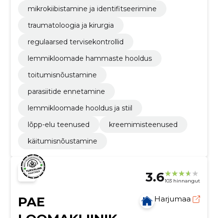
mikrokiibistamine ja identifitseerimine
traumatoloogia ja kirurgia
regulaarsed tervisekontrollid
lemmikloomade hammaste hooldus
toitumisnõustamine
parasiitide ennetamine
lemmikloomade hooldus ja stiil
lõpp-elu teenused
kreemimisteenused
käitumisnõustamine
3.6
103 hinnangut
PAE
Harjumaa