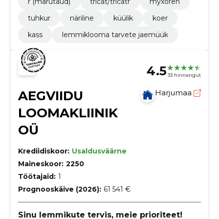
r (marutaud)
tricat/tricatr
myxoren
tuhkur
näriline
küülik
koer
kass
lemmiklooma tarvete jaemüük
4.5
33 hinnangut
AEGVIIDU
Harjumaa
LOOMAKLIINIK
OÜ
Krediidiskoor:
Usaldusväärne
Maineskoor:
2250
Töötajaid:
1
Prognooskäive (2026):
61 541 €
Sinu lemmikute tervis, meie prioriteet!