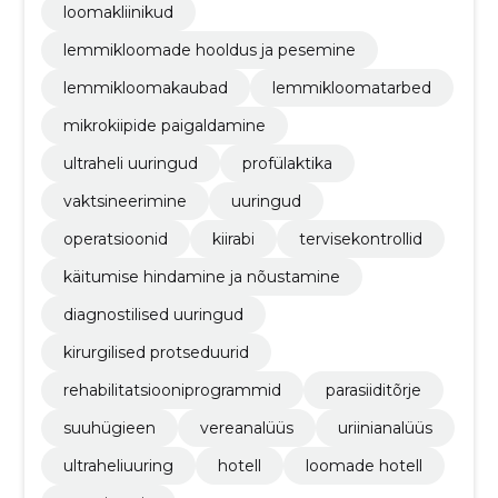
loomakliinikud
lemmikloomade hooldus ja pesemine
lemmikloomakaubad
lemmikloomatarbed
mikrokiipide paigaldamine
ultraheli uuringud
profülaktika
vaktsineerimine
uuringud
operatsioonid
kiirabi
tervisekontrollid
käitumise hindamine ja nõustamine
diagnostilised uuringud
kirurgilised protseduurid
rehabilitatsiooniprogrammid
parasiiditõrje
suuhügieen
vereanalüüs
uriinianalüüs
ultraheliuuring
hotell
loomade hotell