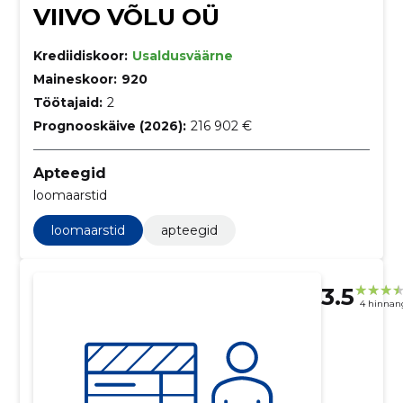
VIIVO VÕLU OÜ
Krediidiskoor:
Usaldusväärne
Maineskoor:
920
Töötajaid:
2
Prognooskäive (2026):
216 902 €
Apteegid
loomaarstid
loomaarstid
apteegid
3.5
4 hinnan