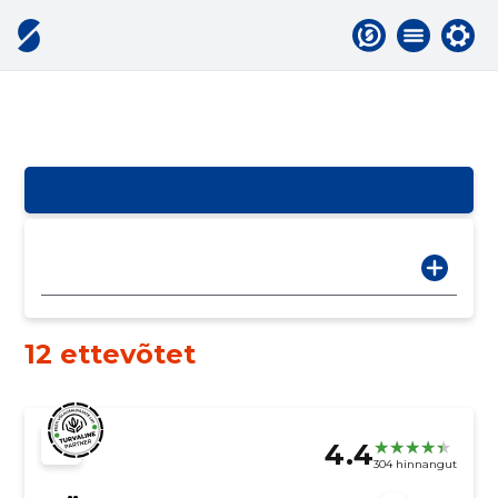
12 ettevõtet
4.4
304 hinnangut