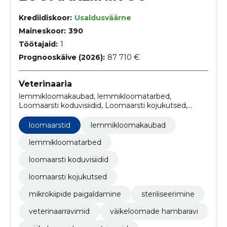
Krediidiskoor:
Usaldusväärne
Maineskoor:
390
Töötajaid:
1
Prognooskäive (2026):
87 710 €
Veterinaaria
lemmikloomakaubad, lemmikloomatarbed,
Loomaarsti koduvisiidid, Loomaarsti kojukutsed,
loomaarstid, Mikrokiipide paigaldamine,
steriliseerimine, Veterinaarravimid, Väikeloomade
loomaarstid
lemmikloomakaubad
hambaravi, Väikeloomade operatsioonid
lemmikloomatarbed
loomaarsti koduvisiidid
loomaarsti kojukutsed
mikrokiipide paigaldamine
steriliseerimine
veterinaarravimid
väikeloomade hambaravi