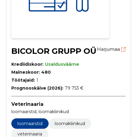
BICOLOR GRUPP OÜ
Harjumaa
Krediidiskoor:
Usaldusväärne
Maineskoor:
480
Töötajaid:
1
Prognooskäive (2026):
79 753 €
Veterinaaria
loomaarstid, loomakliinikud
loomaarstid
loomakliinikud
veterinaaria