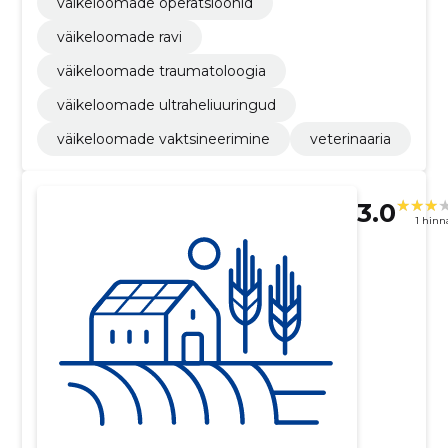
väikeloomade operatsioonid
väikeloomade ravi
väikeloomade traumatoloogia
väikeloomade ultraheliuuringud
väikeloomade vaktsineerimine
veterinaaria
3.0
1 hin