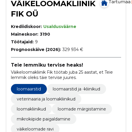
VÄIKELOOMAKLIINIK
Tartumaa
FIK OÜ
Krediidiskoor:
Usaldusväärne
Maineskoor:
3190
Töötajaid:
9
Prognooskäive (2026):
329 934 €
Teie lemmiku tervise heaks!
Väikeloomakliinik Fik töötab juba 25 aastat, et Teie
lemmik oleks täie tervise juures.
loomaarstid
loomaarstid ja -kliinikud
veterinaaria ja loomakliinikud
loomakliinikud
loomade märgistamine
mikrokiipide paigaldamine
väikeloomade ravi