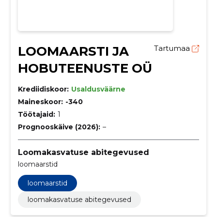
LOOMAARSTI JA
Tartumaa
HOBUTEENUSTE OÜ
Krediidiskoor:
Usaldusväärne
Maineskoor:
-340
Töötajaid:
1
Prognooskäive (2026):
–
Loomakasvatuse abitegevused
loomaarstid
loomaarstid
loomakasvatuse abitegevused