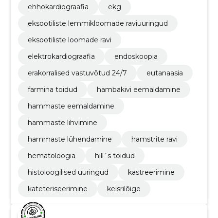
ehhokardiograafia
ekg
eksootiliste lemmikloomade raviuuringud
eksootiliste loomade ravi
elektrokardiograafia
endoskoopia
erakorralised vastuvõtud 24/7
eutanaasia
farmina toidud
hambakivi eemaldamine
hammaste eemaldamine
hammaste lihvimine
hammaste lühendamine
hamstrite ravi
hematoloogia
hill´s toidud
histoloogilised uuringud
kastreerimine
kateteriseerimine
keisrilõige