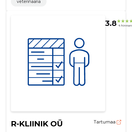
veterinaaria
3.8
4 hinna
R-KLIINIK OÜ
Tartumaa