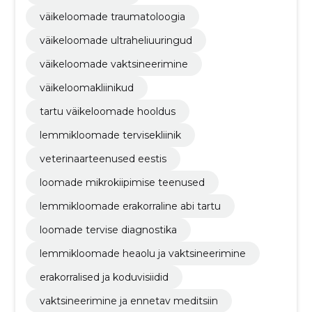
väikeloomade traumatoloogia
väikeloomade ultraheliuuringud
väikeloomade vaktsineerimine
väikeloomakliinikud
tartu väikeloomade hooldus
lemmikloomade tervisekliinik
veterinaarteenused eestis
loomade mikrokiipimise teenused
lemmikloomade erakorraline abi tartu
loomade tervise diagnostika
lemmikloomade heaolu ja vaktsineerimine
erakorralised ja koduvisiidid
vaktsineerimine ja ennetav meditsiin