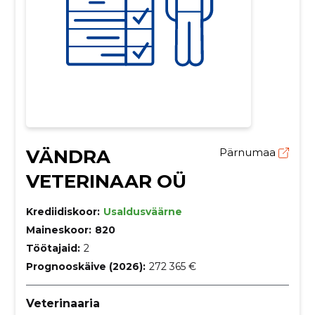
VÄNDRA
Pärnumaa
VETERINAAR OÜ
Krediidiskoor:
Usaldusväärne
Maineskoor:
820
Töötajaid:
2
Prognooskäive (2026):
272 365 €
Veterinaaria