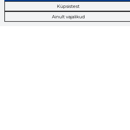
Tööturg
Küpsistest
Sihtkliendid
Rakendused
Ainult vajalikud
Lisavõimalused
Inforegister
Krediidihaldus
Raportid
Müügihaldus CRM
API
Ettevõttest
Grupist
Kontakt
Liitu meiega
Uudised
KKK
Telli Storybooki nipikiri
Saadame Sulle kasulikke nippe, kuidas saad
Storybooki võimalused enda kasuks tööle