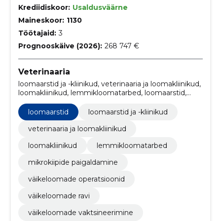
Krediidiskoor:
Usaldusväärne
Maineskoor:
1130
Töötajaid:
3
Prognooskäive (2026):
268 747 €
Veterinaaria
loomaarstid ja -kliinikud, veterinaaria ja loomakliinikud,
loomakliinikud, lemmikloomatarbed, loomaarstid,
Mikrokiipide paigaldamine, Väikeloomade
operatsioonid, väikeloomade ravi, Väikeloomade
loomaarstid
loomaarstid ja -kliinikud
vaktsineerimine, Väikeloomakliinikud
veterinaaria ja loomakliinikud
loomakliinikud
lemmikloomatarbed
mikrokiipide paigaldamine
väikeloomade operatsioonid
väikeloomade ravi
väikeloomade vaktsineerimine