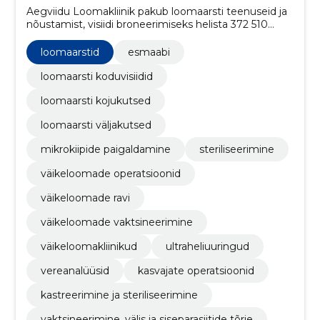
Aegviidu Loomakliinik pakub loomaarsti teenuseid ja
nõustamist, visiidi broneerimiseks helista 372 510
5973. Konsulteerime lemmiklooma võtmisega
seotud teemadel ja nõustame lemmiklooma leinaga
loomaarstid
esmaabi
toimetulekuks.
loomaarsti koduvisiidid
loomaarsti kojukutsed
loomaarsti väljakutsed
mikrokiipide paigaldamine
steriliseerimine
väikeloomade operatsioonid
väikeloomade ravi
väikeloomade vaktsineerimine
väikeloomakliinikud
ultraheliuuringud
vereanalüüsid
kasvajate operatsioonid
kastreerimine ja steriliseerimine
vaktsineerimine, välis ja siseparasiitide tõrje