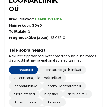
LOOMAKLIINIK
OÜ
Krediidiskoor:
Usaldusväärne
Maineskoor:
3040
Töötajaid:
2
Prognooskäive (2026):
65 062 €
Teie sõbra heaks!
Pakume tipptasemel veterinaarteenuseid, hõlmates
diagnostikat, ravi ja erakorralist meditsiini, et
hoolitseda teie lemmikloomade tervise eest.
loomaarstid
loomaarstid ja -kliinikud
veterinaaria ja loomakliinikud
loomakliinikud
lemmikloomatarbed
allergiatestid
biopsiad
degude ravi
dresseerimine
dressuur