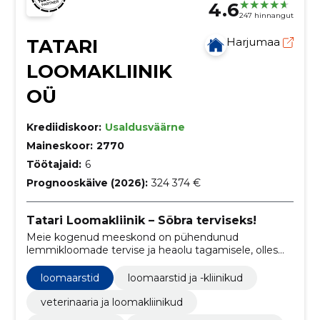
4.6
247 hinnangut
TATARI
Harjumaa
LOOMAKLIINIK
OÜ
Krediidiskoor:
Usaldusväärne
Maineskoor:
2770
Töötajaid:
6
Prognooskäive (2026):
324 374 €
Tatari Loomakliinik – Sõbra terviseks!
Meie kogenud meeskond on pühendunud
lemmikloomade tervise ja heaolu tagamisele, olles
usaldusväärne partner lemmikloomaomanikele
nende neljajalgsete sõprade eest hoolitsemisel.
loomaarstid
loomaarstid ja -kliinikud
veterinaaria ja loomakliinikud