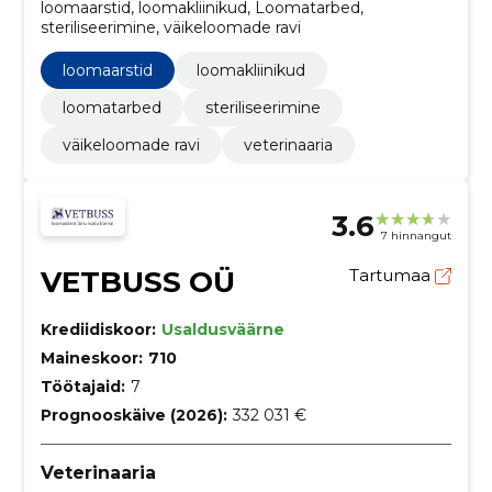
loomaarstid, loomakliinikud, Loomatarbed,
steriliseerimine, väikeloomade ravi
loomaarstid
loomakliinikud
loomatarbed
steriliseerimine
väikeloomade ravi
veterinaaria
3.6
7 hinnangut
VETBUSS OÜ
Tartumaa
Krediidiskoor:
Usaldusväärne
Maineskoor:
710
Töötajaid:
7
Prognooskäive (2026):
332 031 €
Veterinaaria