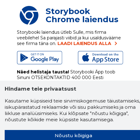
Storybook
Chrome laiendus
Storybooki laiendus ütleb Sulle, mis firma
veebilehel Sa parajasti viibid ja kui usaldusväärne
see firma täna on.
LAADI LAIENDUS ALLA
Näed helistaja tausta!
Storybooki Äpp toob
Sinuni
OTSEKONTAKTID
400 000 Eesti
ettevõtte ja isikute kohta (juhid, ametnikud).
Hindame teie privaatsust
Andmed on rikastatud maksevõime ja
finantsinfoga.
Kasutame küpsiseid teie sirvimiskogemuse täiustamiseks,
isikupärastatud reklaamide või sisu pakkumiseks ja oma
liikluse analüüsimiseks. Kui klõpsate "nõustu kõigiga",
nõustute kõikide meie küpsiste kasutamisega.
Tööriistad
Sooduspakkumised
Nõustu kõigiga
Hanked