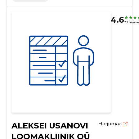
4.6
79 hinna
ALEKSEI USANOVI
Harjumaa
LOOMAKLIINIK OÜ