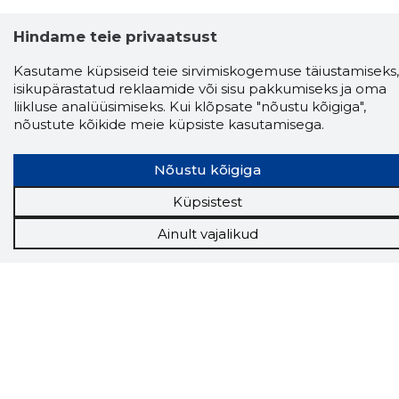
Hindame teie privaatsust
Kasutame küpsiseid teie sirvimiskogemuse täiustamiseks,
isikupärastatud reklaamide või sisu pakkumiseks ja oma
liikluse analüüsimiseks. Kui klõpsate "nõustu kõigiga",
nõustute kõikide meie küpsiste kasutamisega.
Nõustu kõigiga
Küpsistest
Storybook
Chrome laiendus
Ainult vajalikud
Storybooki laiendus ütleb Sulle, mis firma
veebilehel Sa parajasti viibid ja kui usaldusväärne
see firma täna on.
LAADI LAIENDUS ALLA
Näed helistaja tausta!
Storybooki Äpp toob