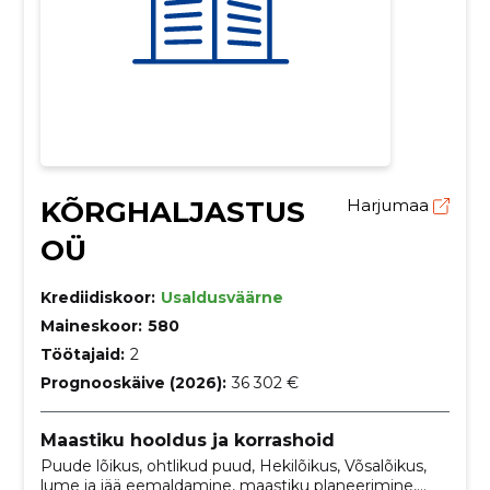
KÕRGHALJASTUS
Harjumaa
OÜ
Krediidiskoor:
Usaldusväärne
Maineskoor:
580
Töötajaid:
2
Prognooskäive (2026):
36 302 €
Maastiku hooldus ja korrashoid
Puude lõikus, ohtlikud puud, Hekilõikus, Võsalõikus,
lume ja jää eemaldamine, maastiku planeerimine,