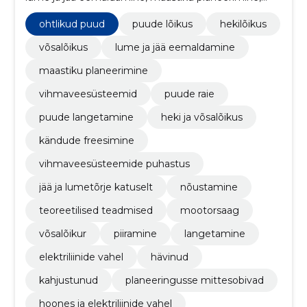
vihmaveesüsteemid, puude raie, puude langetamine,
heki ja võsalõikus
ohtlikud puud
puude lõikus
hekilõikus
võsalõikus
lume ja jää eemaldamine
maastiku planeerimine
vihmaveesüsteemid
puude raie
puude langetamine
heki ja võsalõikus
kändude freesimine
vihmaveesüsteemide puhastus
jää ja lumetõrje katuselt
nõustamine
teoreetilised teadmised
mootorsaag
võsalõikur
piiramine
langetamine
elektriliinide vahel
hävinud
kahjustunud
planeeringusse mittesobivad
hoones ja elektriliinide vahel