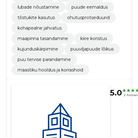
lubade nõustamine
puude eemaldus
tõstukite kasutus
ohutusprotseduurid
kohapealne jahvatus
maapinna tasandamine
kiire koristus
kujunduskärpimine
puuviljapuude lõikus
puu tervise parandamine
maastiku hooldus ja korrashoid
5.0
2 hinna