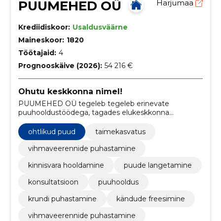
PUUMEHED OÜ
Harjumaa
Krediidiskoor:
Usaldusväärne
Maineskoor:
1820
Töötajaid:
4
Prognooskäive (2026):
54 216 €
Ohutu keskkonna nimel!
PUUMEHED OÜ tegeleb tegeleb erinevate
puuhooldustöödega, tagades elukeskkonna
turvalisuse ja puhtuse.
ohtlikud puud
taimekasvatus
vihmaveerennide puhastamine
kinnisvara hooldamine
puude langetamine
konsultatsioon
puuhooldus
krundi puhastamine
kändude freesimine
vihmaveerennide puhastamine