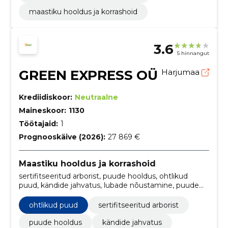
maastiku hooldus ja korrashoid
3.6
5 hinnangut
GREEN EXPRESS OÜ
Harjumaa
Krediidiskoor:
Neutraalne
Maineskoor:
1130
Töötajaid:
1
Prognooskäive (2026):
27 869 €
Maastiku hooldus ja korrashoid
sertifitseeritud arborist, puude hooldus, ohtlikud
puud, kändide jahvatus, lubade nõustamine, puude
eemaldus, tõstukite kasutus, ohutusprotseduurid,
kohapealne jahvatus, maapinna tasandamine
ohtlikud puud
sertifitseeritud arborist
puude hooldus
kändide jahvatus