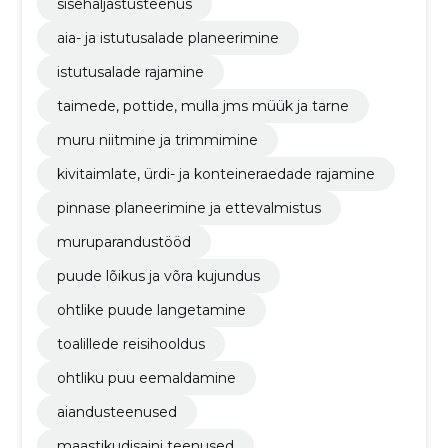
sisehaljastusteenus
aia- ja istutusalade planeerimine
istutusalade rajamine
taimede, pottide, mulla jms müük ja tarne
muru niitmine ja trimmimine
kivitaimlate, ürdi- ja konteineraedade rajamine
pinnase planeerimine ja ettevalmistus
muruparandustööd
puude lõikus ja võra kujundus
ohtlike puude langetamine
toalillede reisihooldus
ohtliku puu eemaldamine
aiandusteenused
maastikudisaini teenused