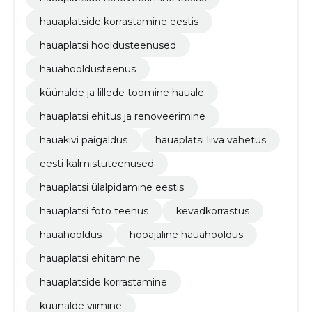
hauaplatside korrastamine eestis
hauaplatsi hooldusteenused
hauahooldusteenus
küünalde ja lillede toomine hauale
hauaplatsi ehitus ja renoveerimine
hauakivi paigaldus
hauaplatsi liiva vahetus
eesti kalmistuteenused
hauaplatsi ülalpidamine eestis
hauaplatsi foto teenus
kevadkorrastus
hauahooldus
hooajaline hauahooldus
hauaplatsi ehitamine
hauaplatside korrastamine
küünalde viimine