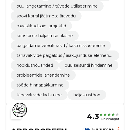
puu langetamine / tüvede utiliseerimine
soovi korral jäätmete äravedu
maastikudisaini projektid
koostame haljastuse plaane
paigaldame veesilmasid / kastmissüsteeme
tänavakivide paigaldus / aiakujunduse elemendi
d
hooldusnõuanded
puu seisundi hindamine
probleemide lahendamine
tööde hinnapakkumine
tänavakivide ladumine
haljastustööd
4.3
3 hinnangut
Harjumaa