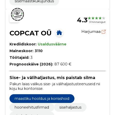
sisemaastikukujundus
4.3
3 hinnangut
COPCAT OÜ
Harjumaa
Krediidiskoor:
Usaldusväärne
Maineskoor:
3110
Töötajaid:
3
Prognooskäive (2026):
87 600 €
Sise- ja välihaljastus, mis paistab silma
Pakun laias valikus sise- ja välihaljastusteenuseid nii
koju kui kontorisse.
maastiku hooldus ja korrashoid
hooneehitusfirmad
sisehaljastus