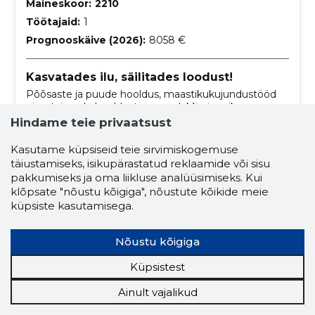
Maineskoor:
2210
Töötajaid:
1
Prognooskäive (2026):
8058 €
Kasvatades ilu, säilitades loodust!
Põõsaste ja puude hooldus, maastikukujundustööd
ning taimede hooldusteenused. Missiooniks on
panustada aktiivselt planeedi jätkusuutlikkusse.
Hindame teie privaatsust
maastiku hooldus ja korrashoid
Kasutame küpsiseid teie sirvimiskogemuse
põõsaste ja puude hooldus
haljastustööd
täiustamiseks, isikupärastatud reklaamide või sisu
pakkumiseks ja oma liikluse analüüsimiseks. Kui
taimehooldus
arboristi teenused
klõpsate "nõustu kõigiga", nõustute kõikide meie
küpsiste kasutamisega.
keskkonnasõbralik haljastus
professionaalsed haljastustööd
Nõustu kõigiga
põõsaste hooldusteenused
Küpsistest
puuhoolduse spetsialistid
Ainult vajalikud
taimede hoolduse eksperdid