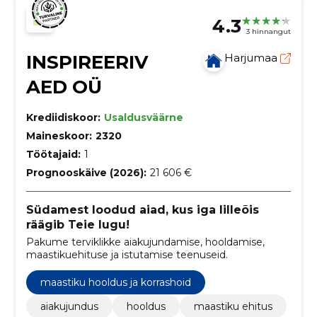
4.3
3 hinnangut
INSPIREERIV
Harjumaa
AED OÜ
Krediidiskoor:
Usaldusväärne
Maineskoor:
2320
Töötajaid:
1
Prognooskäive (2026):
21 606 €
Südamest loodud aiad, kus iga lilleõis
räägib Teie lugu!
Pakume terviklikke aiakujundamise, hooldamise,
maastikuehituse ja istutamise teenuseid.
maastiku hooldus ja korrashoid
aiakujundus
hooldus
maastiku ehitus