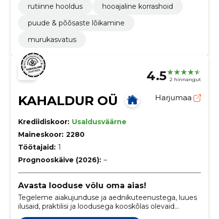
rutiinne hooldus
hooajaline korrashoid
puude & põõsaste lõikamine
murukasvatus
4.5
2 hinnangut
KAHALDUR OÜ
Harjumaa
Krediidiskoor:
Usaldusväärne
Maineskoor:
2280
Töötajaid:
1
Prognooskäive (2026):
–
Avasta looduse võlu oma aias!
Tegeleme aiakujunduse ja aednikuteenustega, luues
ilusaid, praktilisi ja loodusega kooskõlas olevaid
aiaruume.