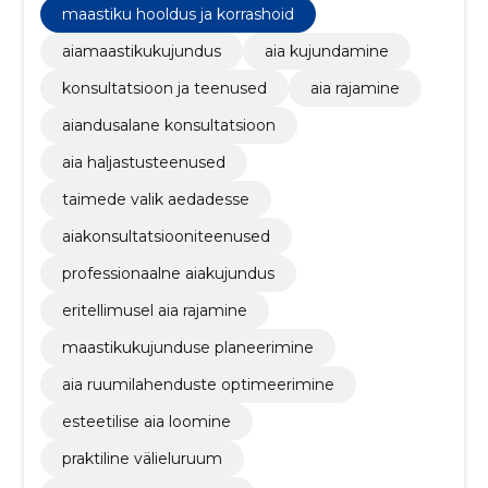
maastiku hooldus ja korrashoid
aiamaastikukujundus
aia kujundamine
konsultatsioon ja teenused
aia rajamine
aiandusalane konsultatsioon
aia haljastusteenused
taimede valik aedadesse
aiakonsultatsiooniteenused
professionaalne aiakujundus
eritellimusel aia rajamine
maastikukujunduse planeerimine
aia ruumilahenduste optimeerimine
esteetilise aia loomine
praktiline välieluruum