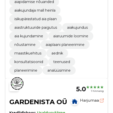
aiapidamise nõuanded
aiakujundaja mall heinla
isikupärastatud aia plaan
aiastruktuuride paigutus
aiakujundus
aia kujundamine
aiaruumide loomine
nõustamine
aiaplaani planeerimine
maastikuehitus
aednik
konsultatsioonid
teenused
planeerimine
analüüsimine
5.0
1 hinnang
GARDENISTA OÜ
Harjumaa
Krediidiskoor:
Usaldusväärne