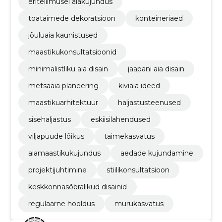
eritellimusel aiakujundus
toataimede dekoratsioon
konteineriaed
jõuluaia kaunistused
maastikukonsultatsioonid
minimalistliku aia disain
jaapani aia disain
metsaaia planeering
kiviaia ideed
maastikuarhitektuur
haljastusteenused
sisehaljastus
eskiisilahendused
viljapuude lõikus
taimekasvatus
aiamaastikukujundus
aedade kujundamine
projektijuhtimine
stiilikonsultatsioon
keskkonnasõbralikud disainid
regulaarne hooldus
murukasvatus