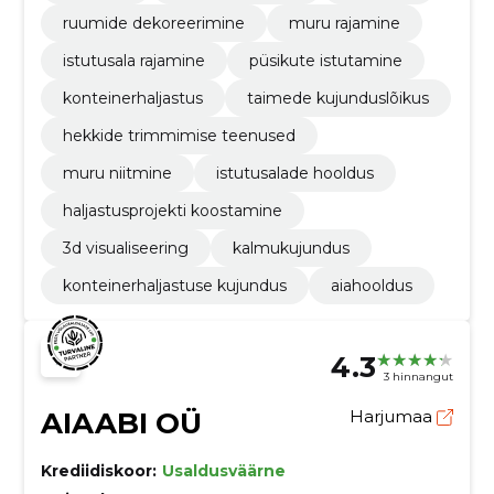
ruumide dekoreerimine
muru rajamine
istutusala rajamine
püsikute istutamine
konteinerhaljastus
taimede kujunduslõikus
hekkide trimmimise teenused
muru niitmine
istutusalade hooldus
haljastusprojekti koostamine
3d visualiseering
kalmukujundus
konteinerhaljastuse kujundus
aiahooldus
4.3
3 hinnangut
AIAABI OÜ
Harjumaa
Krediidiskoor:
Usaldusväärne