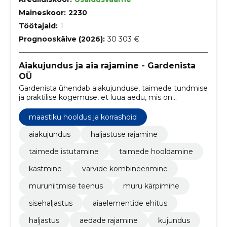
Maineskoor:
2230
Töötajaid:
1
Prognooskäive (2026):
30 303 €
Aiakujundus ja aia rajamine - Gardenista
OÜ
Gardenista ühendab aiakujunduse, taimede tundmise
ja praktilise kogemuse, et luua aedu, mis on
pikaealised, hoolduses loogilised ning kooskõlas
ümbritsevaga.
maastiku hooldus ja korrashoid
aiakujundus
haljastuse rajamine
taimede istutamine
taimede hooldamine
kastmine
värvide kombineerimine
muruniitmise teenus
muru kärpimine
sisehaljastus
aiaelementide ehitus
haljastus
aedade rajamine
kujundus