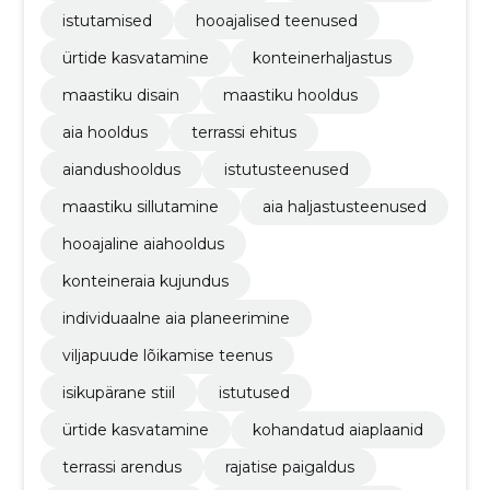
istutamised
hooajalised teenused
ürtide kasvatamine
konteinerhaljastus
maastiku disain
maastiku hooldus
aia hooldus
terrassi ehitus
aiandushooldus
istutusteenused
maastiku sillutamine
aia haljastusteenused
hooajaline aiahooldus
konteineraia kujundus
individuaalne aia planeerimine
viljapuude lõikamise teenus
isikupärane stiil
istutused
ürtide kasvatamine
kohandatud aiaplaanid
terrassi arendus
rajatise paigaldus