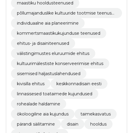
maastiku hooldusteenused
põllumajanduslike kultuuride tootmise teenuse
d
individuaalne aia planeerimine
kommertsmaastikukujunduse teenused
ehitus- ja disainiteenused
välistingimustes eluruumide ehitus
kultuurimälestiste konserveerimise ehitus
sisemised haljastuslahendused
kivisilla ehitus
keskkonnadisain eesti
linnasisesed toataimede kujundused
rohealade haldamine
ökoloogiline aia kujundus
taimekasvatus
pärandi säilitamine
disain
hooldus