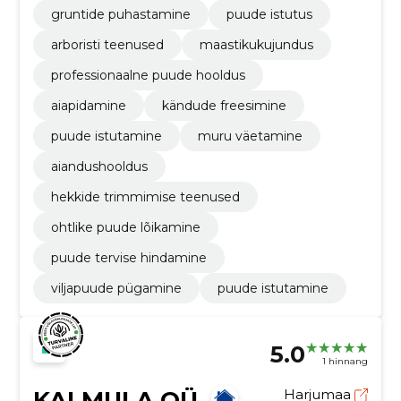
gruntide puhastamine
puude istutus
arboristi teenused
maastikukujundus
professionaalne puude hooldus
aiapidamine
kändude freesimine
puude istutamine
muru väetamine
aiandushooldus
hekkide trimmimise teenused
ohtlike puude lõikamine
puude tervise hindamine
viljapuude pügamine
puude istutamine
5.0
1 hinnang
KALMULA OÜ
Harjumaa