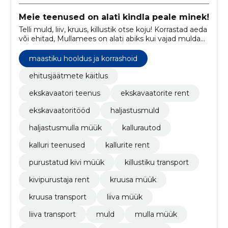
Meie teenused on alati kindla peale minek!
Telli muld, liiv, kruus, killustik otse koju! Korrastad aeda
või ehitad, Mullamees on alati abiks kui vajad mulda
või muud täitematerjali.
maastiku hooldus ja korrashoid
ehitusjäätmete käitlus
ekskavaatori teenus
ekskavaatorite rent
ekskavaatoritööd
haljastusmuld
haljastusmulla müük
kallurautod
kalluri teenused
kallurite rent
purustatud kivi müük
killustiku transport
kivipurustaja rent
kruusa müük
kruusa transport
liiva müük
liiva transport
muld
mulla müük