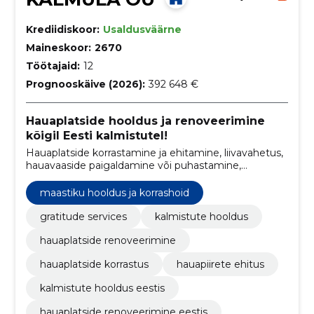
Krediidiskoor:
Usaldusväärne
Maineskoor:
2670
Töötajaid:
12
Prognooskäive (2026):
392 648 €
Hauaplatside hooldus ja renoveerimine
kõigil Eesti kalmistutel!
Hauaplatside korrastamine ja ehitamine, liivavahetus,
hauavaaside paigaldamine või puhastamine,
hauakivide paigaldamine ja puhastamine. Hauapiirete
paigaldamine
maastiku hooldus ja korrashoid
gratitude services
kalmistute hooldus
hauaplatside renoveerimine
hauaplatside korrastus
hauapiirete ehitus
kalmistute hooldus eestis
hauaplatside renoveerimine eestis