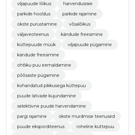
viljapuude lõikus
harvendusraie
parkide hooldus
parkide rajamine
okste purustamine
võsalõikus
väljaveoteenus
kändude freesimine
küttepuude müük
viljapuude pügamine
kändude freesimine
ohtliku puu eemaldamine
põõsaste pügamine
kohandatud pikkusega küttepuu
puude latvade kujundamine
selektiivne puude harvendamine
pargi rajamine
okste murdmise teenused
puude eksporditeenus
roheline küttepuu