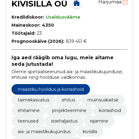
KIVISILLA OÜ
Harjumaa
Krediidiskoor:
Usaldusväärne
Maineskoor:
4350
Töötajaid:
23
Prognooskäive (2026):
839 451 €
Iga aed räägib oma lugu, meie aitame
seda jutustada!
Oleme spetsialiseerunud aia- ja maastikukujunduse,
ehituse ning hoolduse valdkonnas.
maastiku hooldus ja korrashoid
taimekasvatus
ehitus
muinsuskaitse
ehitamine
projekteerimine
korrashoid
teenused
sisehaljastus
rajamine
aia- ja maastikukujundus
kivisilla