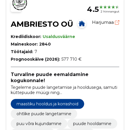
4.5
2 hinnangut
AMBRIESTO OÜ
Harjumaa
Krediidiskoor:
Usaldusväärne
Maineskoor:
2840
Töötajaid:
7
Prognooskäive (2026):
577 710 €
Turvaline puude eemaldamine
kogukonnale!
Tegeleme puude langetamise ja hooldusega, samuti
küttepuude müügi ning
maastikuhooldusteenustega.
maastiku hooldus ja korrashoid
ohtlike puude langetamine
puu võra kujundamine
puude hooldamine