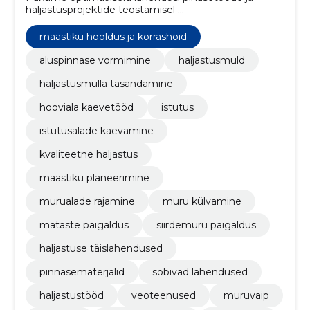
haljastusprojektide teostamisel ...
maastiku hooldus ja korrashoid
aluspinnase vormimine
haljastusmuld
haljastusmulla tasandamine
hooviala kaevetööd
istutus
istutusalade kaevamine
kvaliteetne haljastus
maastiku planeerimine
murualade rajamine
muru külvamine
mätaste paigaldus
siirdemuru paigaldus
haljastuse täislahendused
pinnasematerjalid
sobivad lahendused
haljastustööd
veoteenused
muruvaip