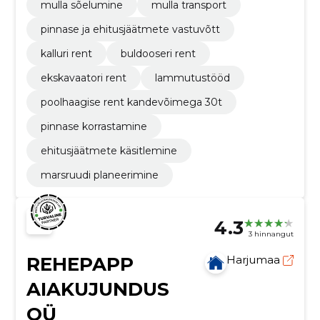
mulla sõelumine
mulla transport
pinnase ja ehitusjäätmete vastuvõtt
kalluri rent
buldooseri rent
ekskavaatori rent
lammutustööd
poolhaagise rent kandevõimega 30t
pinnase korrastamine
ehitusjäätmete käsitlemine
marsruudi planeerimine
4.3
3 hinnangut
REHEPAPP
Harjumaa
AIAKUJUNDUS
OÜ