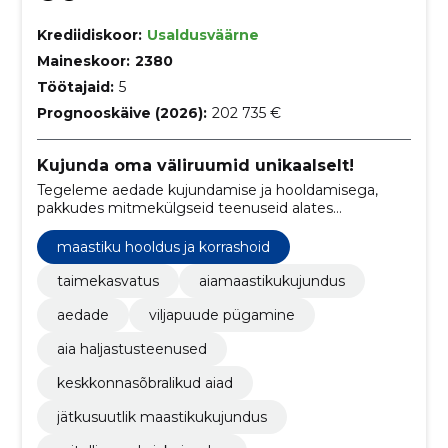
Krediidiskoor:
Usaldusväärne
Maineskoor:
2380
Töötajaid:
5
Prognooskäive (2026):
202 735 €
Kujunda oma väliruumid unikaalselt!
Tegeleme aedade kujundamise ja hooldamisega,
pakkudes mitmekülgseid teenuseid alates
eskiislahendustest kuni jõulukaunistuste
paigaldamiseni.
maastiku hooldus ja korrashoid
taimekasvatus
aiamaastikukujundus
aedade
viljapuude pügamine
aia haljastusteenused
keskkonnasõbralikud aiad
jätkusuutlik maastikukujundus