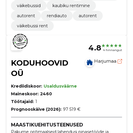
väikebussid
kaubiku rentimine
autorent
rendiauto
autorent
väikebussi rent
4.8
4 hinnangut
KODUHOOVID
Harjumaa
OÜ
Krediidiskoor:
Usaldusväärne
Maineskoor:
2460
Töötajaid:
1
Prognooskäive (2026):
97 519 €
MAASTIKUEHITUSTEENUSED
Pakume optimaalseid lahendusi pinasetööde ja