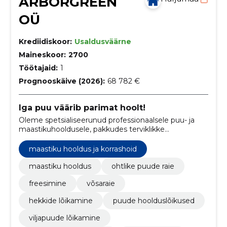
ARBORGREEN
OÜ
Krediidiskoor:
Usaldusväärne
Maineskoor:
2700
Töötajaid:
1
Prognooskäive (2026):
68 782 €
Iga puu väärib parimat hoolt!
Oleme spetsialiseerunud professionaalsele puu- ja
maastikuhooldusele, pakkudes terviklikke
arboristiteenuseid.
maastiku hooldus ja korrashoid
maastiku hooldus
ohtlike puude raie
freesimine
võsaraie
hekkide lõikamine
puude hoolduslõikused
viljapuude lõikamine