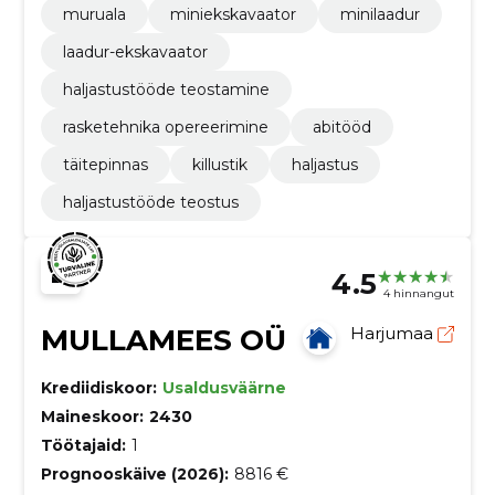
muruala
miniekskavaator
minilaadur
laadur-ekskavaator
haljastustööde teostamine
rasketehnika opereerimine
abitööd
täitepinnas
killustik
haljastus
haljastustööde teostus
4.5
4 hinnangut
MULLAMEES OÜ
Harjumaa
Krediidiskoor:
Usaldusväärne
Maineskoor:
2430
Töötajaid:
1
Prognooskäive (2026):
8816 €