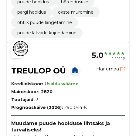
puude hooldus
hõrendusraie
pargi hooldus
okste murdmine
ohtlik puude langetamine
puude latvade kujundamine
5.0
1 hinnang
TREULOP OÜ
Harjumaa
Krediidiskoor:
Usaldusväärne
Maineskoor:
2820
Töötajaid:
3
Prognooskäive (2026):
290 044 €
Muudame puude hoolduse lihtsaks ja
turvaliseks!