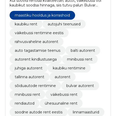
Kui soovid rentida kvaliteetset autot, väikebussi või
kaubikut soodsa hinnaga, siis tutvu palun Bulvar
Autorent rendiautode ja sooduspakkumistega
www.bulvar.ee
maastiku hooldus ja korrashoid
kaubiku rent
autojuhi teenused
väikebussi rentimine eestis
rahvusvaheline autorent
auto tagastamise teenus
balti autorent
autorent kindlustusega
minibussi rent
juhiga autorent
kaubiku rentimine
tallinna autorent
autorent
sõiduautode rentimine
bulvar autorent
minibussi rent
väikebussi rent
rendiautod
ühesuunaline rent
soodne autode rent eestis
linnamaasturid