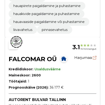
hauapiirete paigaldamine ja puhastamine
hauakivide paigaldamine ja puhastamine
hauavaaside paigaldamine või puhastamine
liivavahetus
pinnasevahetus
3.1
14 hinnangut
FALCOMAR OÜ
Harjumaa
Krediidiskoor:
Usaldusväärne
Maineskoor:
2600
Töötajaid:
1
Prognooskäive (2026):
36 177 €
AUTORENT BULVAR TALLINN