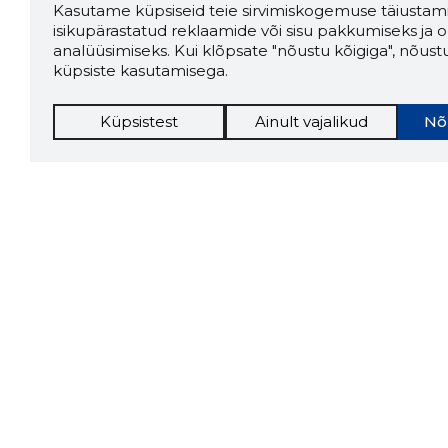
Kasutame küpsiseid teie sirvimiskogemuse täiustami
isikupärastatud reklaamide või sisu pakkumiseks ja o
analüüsimiseks. Kui klõpsate "nõustu kõigiga", nõust
küpsiste kasutamisega.
Küpsistest
Ainult vajalikud
Nõ
Storybo
Storybook
firma v
kui usa
Chrome laiendus
LAADI