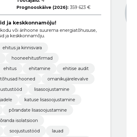
Töötajaid:
4
Prognooskäive (2026):
359 623 €
id ja keskkonnamõju!
kodu või ärihoone suurema energiatõhususe,
id ja keskkonnamõju.
ehitus ja kinnisvara
hooneehitusfirmad
ehitus
ehitamine
ehitise audit
atõhusad hooned
omanikujärelevalve
justustööd
lisasoojustamine
jadele
katuse lisasoojustamine
põrandate lisasoojustamine
õranda isolatsioon
soojustustööd
lauad