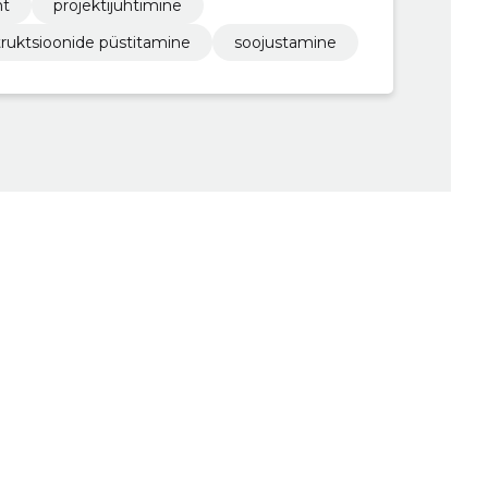
nt
projektijuhtimine
ruktsioonide püstitamine
soojustamine