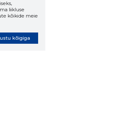
seks,
ma liikluse
ute kõikide meie
ustu kõigiga
oki laiendus ütleb Sulle, mis
eebilehel Sa parajasti viibid ja
ldusväärne see firma täna on.
 LAIENDUS ALLA