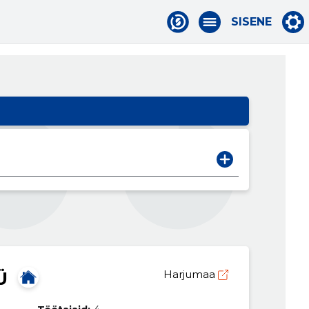
SISENE
Ü
Harjumaa