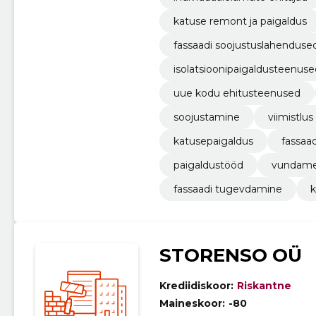
katuse remont ja paigaldus
fassaadi soojustuslahenduse
isolatsioonipaigaldusteenuse
uue kodu ehitusteenused
soojustamine
viimistlus
katusepaigaldus
fassaa
paigaldustööd
vundame
fassaadi tugevdamine
k
STORENSO OÜ
Krediidiskoor:
Riskantne
Maineskoor:
-80