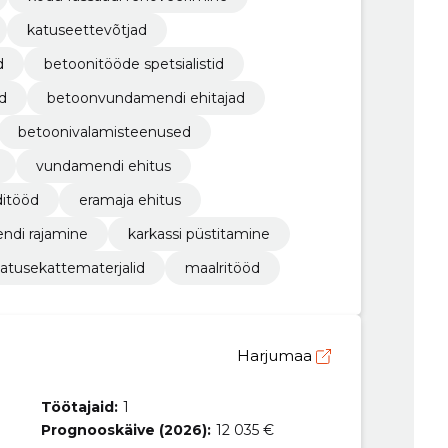
katuseettevõtjad
d
betoonitööde spetsialistid
d
betoonvundamendi ehitajad
betoonivalamisteenused
vundamendi ehitus
ditööd
eramaja ehitus
ndi rajamine
karkassi püstitamine
atusekattematerjalid
maalritööd
Harjumaa
Töötajaid:
1
Prognooskäive (2026):
12 035 €