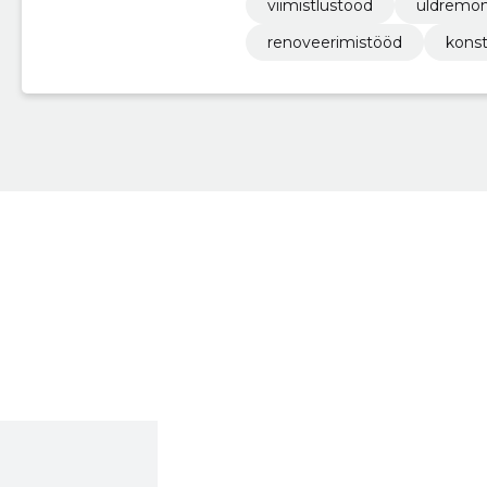
viimistlustööd
üldremo
renoveerimistööd
konst