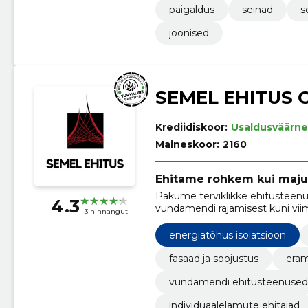
paigaldus
seinad
s
joonised
SEMEL EHITUS 
Krediidiskoor:
Usaldusväärne
Maineskoor:
2160
Ehitame rohkem kui maju
Pakume terviklikke ehitusteenu
4.3
vundamendi rajamisest kuni viim
3 hinnangut
energiatõhus isolatsioon
fasaad ja soojustus
eram
vundamendi ehitusteenused
individuaalelamute ehitajad