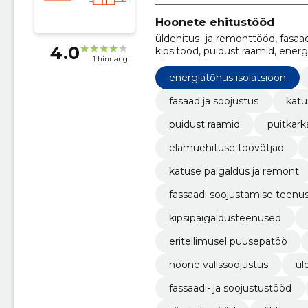
Hoonete ehitustööd
üldehitus- ja remonttööd, fasaa
4.0
kipsitööd, puidust raamid, energi
1 hinnang
üldehitusteenused, elamuehitu
energiatõhus isolatsioon
fasaad ja soojustus
katu
puidust raamid
puitkark
elamuehituse töövõtjad
katuse paigaldus ja remont
fassaadi soojustamise teenu
kipsipaigaldusteenused
eritellimusel puusepatöö
hoone välissoojustus
ül
fassaadi- ja soojustustööd