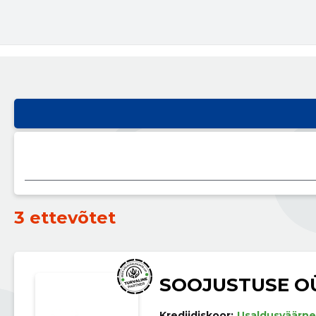
3 ettevõtet
SOOJUSTUSE O
Krediidiskoor:
Usaldusväärne