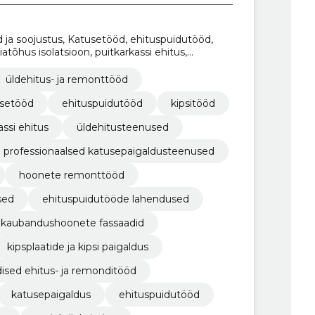
d ja soojustus, Katusetööd, ehituspuidutööd,
atõhus isolatsioon, puitkarkassi ehitus,
se töövõtjad
üldehitus- ja remonttööd
setööd
ehituspuidutööd
kipsitööd
assi ehitus
üldehitusteenused
professionaalsed katusepaigaldusteenused
hoonete remonttööd
sed
ehituspuidutööde lahendused
kaubandushoonete fassaadid
kipsplaatide ja kipsi paigaldus
dised ehitus- ja remonditööd
katusepaigaldus
ehituspuidutööd