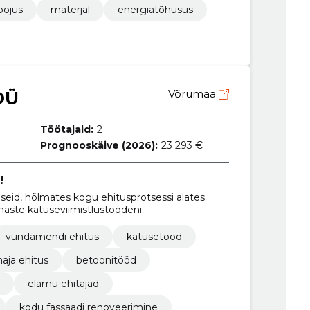
oojus
materjal
energiatõhusus
OÜ
Võrumaa
Töötajaid:
2
Prognooskäive (2026):
23 293 €
!
seid, hõlmates kogu ehitusprotsessi alates
aste katuseviimistlustöödeni.
vundamendi ehitus
katusetööd
aja ehitus
betoonitööd
elamu ehitajad
kodu fassaadi renoveerimine