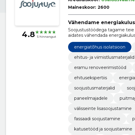
Maineskoor:
2600
Vähendame energiakulus
Soojustustöödega tagame teie 
4.8
aidates vähendada energiakulus
5 hinnangut
energiatõhus isolatsioon
ehitus- ja viimistlusmaterjalid
eramu renoveerimistööd
ehitusekspertiis
energi
soojustusmaterjalid
soo
paneelmajadele
puitma
välisseinte lisasoojustamine
fassaadi soojustamine
p
katusetööd ja soojustamine