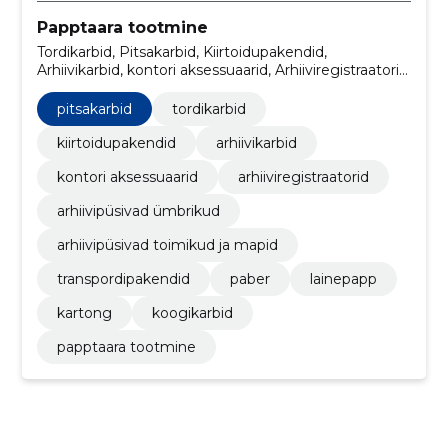
Papptaara tootmine
Tordikarbid, Pitsakarbid, Kiirtoidupakendid,
Arhiivikarbid, kontori aksessuaarid, Arhiiviregistraatorid,
Arhiivipüsivad ümbrikud, Arhiivipüsivad toimikud ja
mapid, Transpordipakendid, Paber
pitsakarbid
tordikarbid
kiirtoidupakendid
arhiivikarbid
kontori aksessuaarid
arhiiviregistraatorid
arhiivipüsivad ümbrikud
arhiivipüsivad toimikud ja mapid
transpordipakendid
paber
lainepapp
kartong
koogikarbid
papptaara tootmine