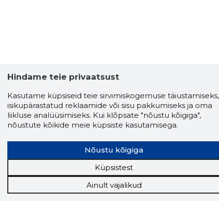
Hindame teie privaatsust
Kasutame küpsiseid teie sirvimiskogemuse täiustamiseks,
isikupärastatud reklaamide või sisu pakkumiseks ja oma
liikluse analüüsimiseks. Kui klõpsate "nõustu kõigiga",
nõustute kõikide meie küpsiste kasutamisega.
Nõustu kõigiga
Küpsistest
Ainult vajalikud
Storybook
Chrome laiendus