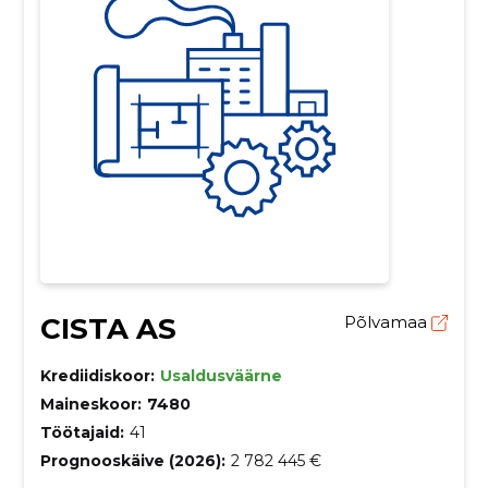
CISTA AS
Põlvamaa
Krediidiskoor:
Usaldusväärne
Maineskoor:
7480
Töötajaid:
41
Prognooskäive (2026):
2 782 445 €