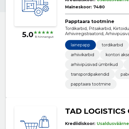
Maineskoor:
7480
Papptaara tootmine
Tordikarbid, Pitsakarbid, Kiirtoid
5.0
Arhiiviregistraatorid, Arhiivipüs
8 hinnangut
Transpordipakendid, Paber
lainepapp
tordikarbid
arhiivikarbid
kontori aks
arhiivipüsivad ümbrikud
transpordipakendid
pab
papptaara tootmine
TAD LOGISTICS
Krediidiskoor:
Usaldusväärne