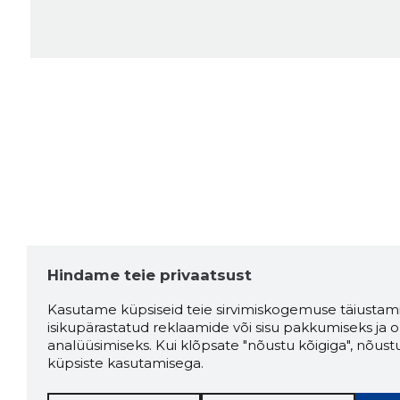
Hindame teie privaatsust
Kasutame küpsiseid teie sirvimiskogemuse täiustami
isikupärastatud reklaamide või sisu pakkumiseks ja o
analüüsimiseks. Kui klõpsate "nõustu kõigiga", nõust
küpsiste kasutamisega.