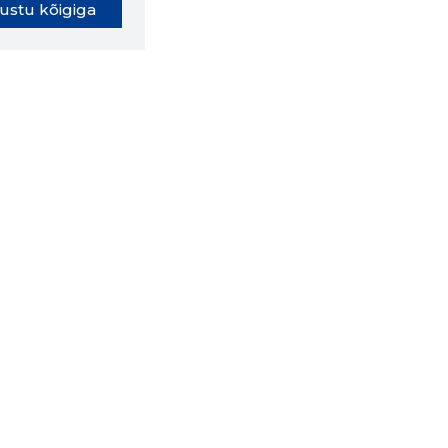
ustu kõigiga
oki laiendus ütleb Sulle, mis
eebilehel Sa parajasti viibid ja
ldusväärne see firma täna on.
 LAIENDUS ALLA
lused
Ettevõttest
Grupist
Kontakt
Liitu meiega
 CRM
Uudised