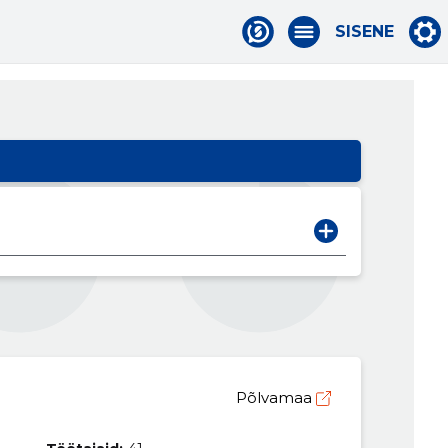
SISENE
Põlvamaa