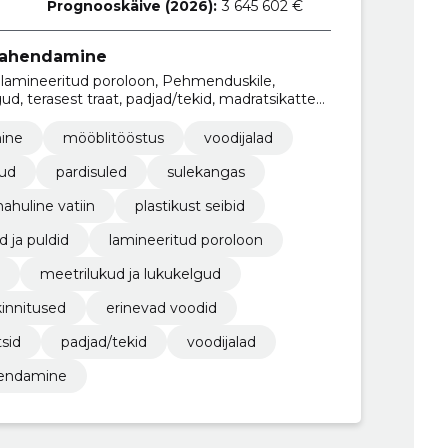
Prognooskäive (2026):
3 645 602 €
vahendamine
, lamineeritud poroloon, Pehmenduskile,
ud, terasest traat, padjad/tekid, madratsikatted,
ine
mööblitööstus
voodijalad
iud
pardisuled
sulekangas
ahuline vatiin
plastikust seibid
 ja puldid
lamineeritud poroloon
meetrilukud ja lukukelgud
kinnitused
erinevad voodid
sid
padjad/tekid
voodijalad
endamine