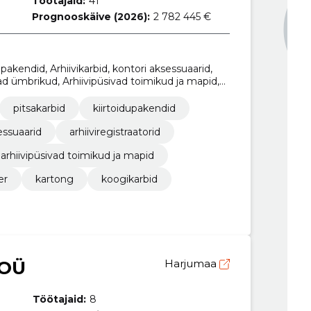
Töötajaid:
41
Prognooskäive (2026):
2 782 445 €
upakendid, Arhiivikarbid, kontori aksessuaarid,
ivad ümbrikud, Arhiivipüsivad toimikud ja mapid,
pitsakarbid
kiirtoidupakendid
essuaarid
arhiiviregistraatorid
arhiivipüsivad toimikud ja mapid
er
kartong
koogikarbid
 OÜ
Harjumaa
Töötajaid:
8