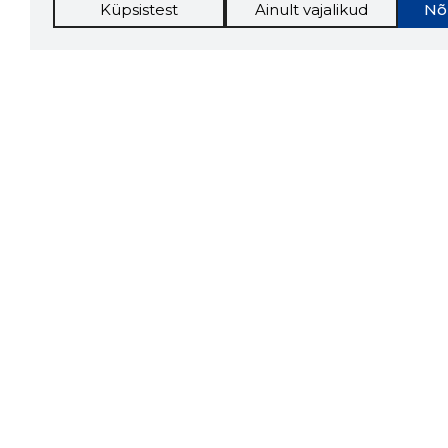
Küpsistest
Ainult vajalikud
Nõ
Storybo
Storybook
firma v
kui usa
Chrome laiendus
LAADI
Tööriistad
Lisavõima
Sooduspakkumised
Inforegister
Hanked
Krediidihaldus
Tööturg
Raportid
Sihtkliendid
Müügihaldus