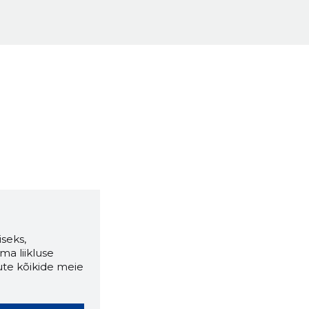
seks,
ma liikluse
ute kõikide meie