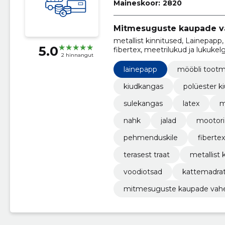
Maineskoor:
2820
Mitmesuguste kaupade 
metallist kinnitused, Lainepapp
5.0
fibertex, meetrilukud ja lukukelg
2 hinnangut
kattemadratsid
lainepapp
mööbli tootm
kiudkangas
polüester k
sulekangas
latex
m
nahk
jalad
mootorid
pehmenduskile
fibertex
terasest traat
metallist 
voodiotsad
kattemadrat
mitmesuguste kaupade vah