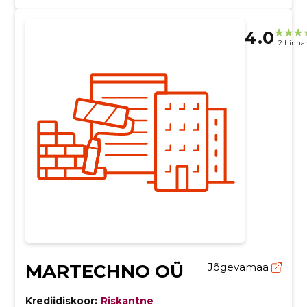
4.0
2 hinna
MARTECHNO OÜ
Jõgevamaa
Krediidiskoor:
Riskantne