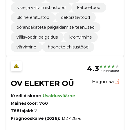
sise- ja väliviimistlustööd
katusetööd
üldine ehitustöö
dekoratiivtööd
põrandakatete paigaldamise teenused
välisvoodri paigaldus
krohvimine
värvimine
hoonete ehitustööd
4.3
4 hinnangut
OV ELEKTER OÜ
Harjumaa
Krediidiskoor:
Usaldusväärne
Maineskoor:
760
Töötajaid:
2
Prognooskäive (2026):
132 428 €