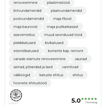
renoveerimine
plaatimistööd
lintvundamendid
plaatvundamendid
postvundamendid
maja fibost
maja baurocist
maja puitkarkassist
siseviimistlus
muud seonduvad tööd
plekkkatused
kivikatused
eterniitkatused
korterite kap. remont
vanade elamute renoveerimine
saunad
seinad, põrandad ja laed
vannitoad
väliköögid
katuste ehitus
ehitus
hoonete ehitustööd
5.0
1 hinnang