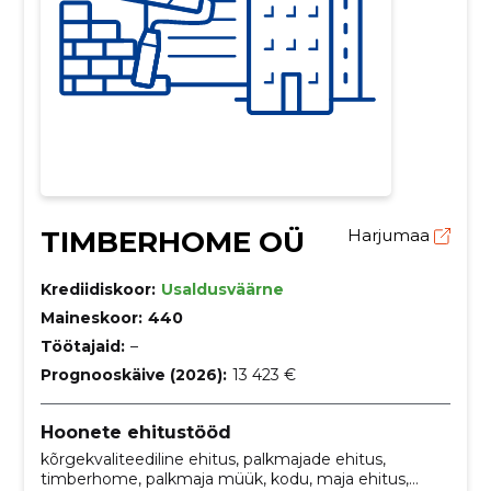
TIMBERHOME OÜ
Harjumaa
Krediidiskoor:
Usaldusväärne
Maineskoor:
440
Töötajaid:
–
Prognooskäive (2026):
13 423 €
Hoonete ehitustööd
kõrgekvaliteediline ehitus, palkmajade ehitus,
timberhome, palkmaja müük, kodu, maja ehitus,