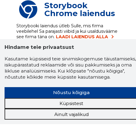
Storybook
Chrome laiendus
Storybooki laiendus ütleb Sulle, mis firma
veebilehel Sa parajasti viibid ja kui usaldusväärne
see firma täna on.
LAADI LAIENDUS ALLA
Hindame teie privaatsust
Kasutame küpsiseid teie sirvimiskogemuse täiustamiseks,
Näed helistaja tausta!
Storybooki Äpp toob
isikupärastatud reklaamide või sisu pakkumiseks ja oma
Sinuni
OTSEKONTAKTID
400 000 Eesti
liikluse analüüsimiseks. Kui klõpsate "nõustu kõigiga",
ettevõtte ja isikute kohta (juhid, ametnikud).
nõustute kõikide meie küpsiste kasutamisega.
Andmed on rikastatud maksevõime ja
finantsinfoga.
Nõustu kõigiga
Küpsistest
Tööriistad
Ainult vajalikud
Sooduspakkumised
Hanked
Tööturg