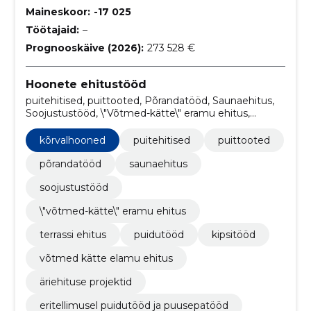
Maineskoor:
-17 025
Töötajaid:
–
Prognooskäive (2026):
273 528 €
Hoonete ehitustööd
puitehitised, puittooted, Põrandatööd, Saunaehitus,
Soojustustööd, \"Võtmed-kätte\" eramu ehitus,
terrassi ehitus, Puidutööd, kipsitööd, võtmed kätte
elamu ehitus
kõrvalhooned
puitehitised
puittooted
põrandatööd
saunaehitus
soojustustööd
\"võtmed-kätte\" eramu ehitus
terrassi ehitus
puidutööd
kipsitööd
võtmed kätte elamu ehitus
äriehituse projektid
eritellimusel puidutööd ja puusepatööd