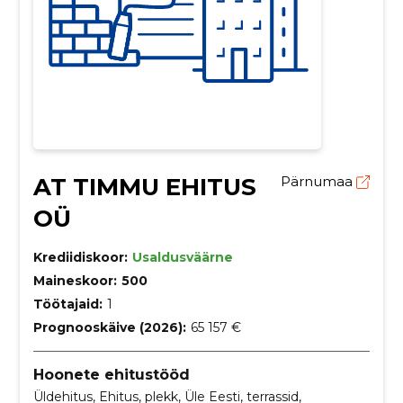
AT TIMMU EHITUS
Pärnumaa
OÜ
Krediidiskoor:
Usaldusväärne
Maineskoor:
500
Töötajaid:
1
Prognooskäive (2026):
65 157 €
Hoonete ehitustööd
Üldehitus, Ehitus, plekk, Üle Eesti, terrassid,