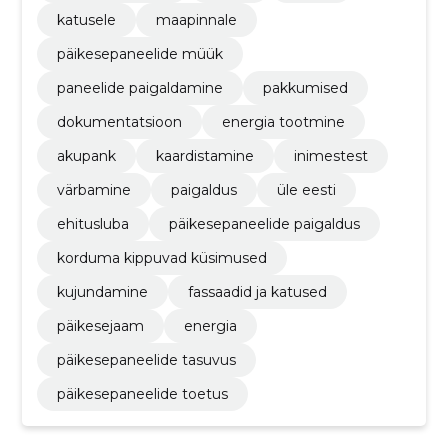
katusele
maapinnale
päikesepaneelide müük
paneelide paigaldamine
pakkumised
dokumentatsioon
energia tootmine
akupank
kaardistamine
inimestest
värbamine
paigaldus
üle eesti
ehitusluba
päikesepaneelide paigaldus
korduma kippuvad küsimused
kujundamine
fassaadid ja katused
päikesejaam
energia
päikesepaneelide tasuvus
päikesepaneelide toetus