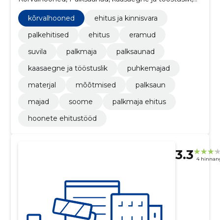
puhkemajad, materjal
kõrvalhooned
ehitus ja kinnisvara
palkehitised
ehitus
eramud
suvila
palkmaja
palksaunad
kaasaegne ja tööstuslik
puhkemajad
materjal
mõõtmised
palksaun
majad
soome
palkmaja ehitus
hoonete ehitustööd
3.3
4 hinnan