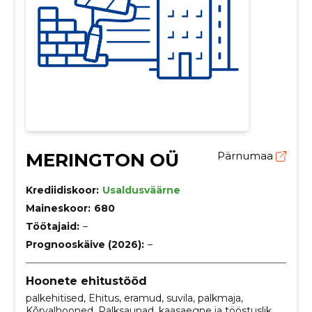
MERINGTON OÜ
Pärnumaa
Krediidiskoor:
Usaldusväärne
Maineskoor:
680
Töötajaid:
–
Prognooskäive (2026):
–
Hoonete ehitustööd
palkehitised, Ehitus, eramud, suvila, palkmaja,
Kõrvalhooned, Palksaunad, kaasaegne ja tööstuslik,