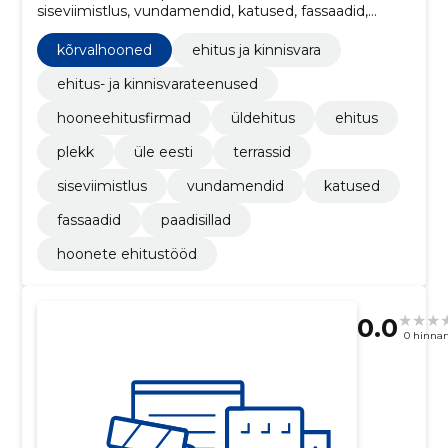
siseviimistlus, vundamendid, katused, fassaadid,
Kõrvalhooned
kõrvalhooned
ehitus ja kinnisvara
ehitus- ja kinnisvarateenused
hooneehitusfirmad
üldehitus
ehitus
plekk
üle eesti
terrassid
siseviimistlus
vundamendid
katused
fassaadid
paadisillad
hoonete ehitustööd
0.0
0 hinna