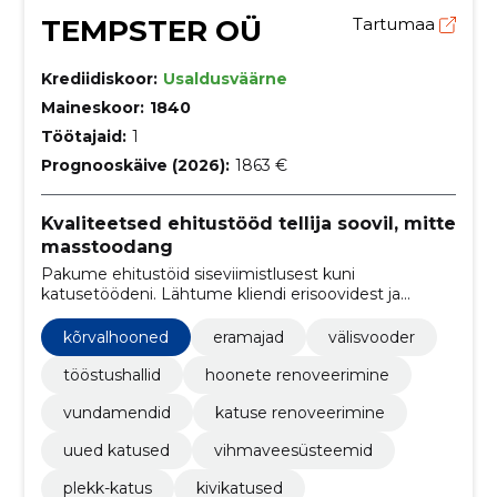
TEMPSTER OÜ
Tartumaa
Krediidiskoor:
Usaldusväärne
Maineskoor:
1840
Töötajaid:
1
Prognooskäive (2026):
1863 €
Kvaliteetsed ehitustööd tellija soovil, mitte
masstoodang
Pakume ehitustöid siseviimistlusest kuni
katusetöödeni. Lähtume kliendi erisoovidest ja
leiame parimad lahendused
kõrvalhooned
eramajad
välisvooder
tööstushallid
hoonete renoveerimine
vundamendid
katuse renoveerimine
uued katused
vihmaveesüsteemid
plekk-katus
kivikatused