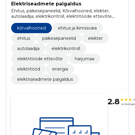
Elektriseadmete paigaldus
Ehitus, päikesepaneelid, Kõrvalhooned, elekter,
autolaadija, elektrikontroll, elektritööde ettevõte,
harjumaa, elektritööd, energia
kõrvalhooned
ehitus ja kinnisvara
ehitus
päikesepaneelid
elekter
autolaadija
elektrikontroll
elektritööde ettevõte
harjumaa
elektritööd
energia
elektriseadmete paigaldus
2.8
4 hinna