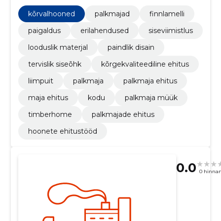
palkmaja ehitus, palkmaja, liimpuit, palkmajad
kõrvalhooned
palkmajad
finnlamelli
paigaldus
erilahendused
siseviimistlus
looduslik materjal
paindlik disain
tervislik siseõhk
kõrgekvaliteediline ehitus
liimpuit
palkmaja
palkmaja ehitus
maja ehitus
kodu
palkmaja müük
timberhome
palkmajade ehitus
hoonete ehitustööd
0.0
0 hinna