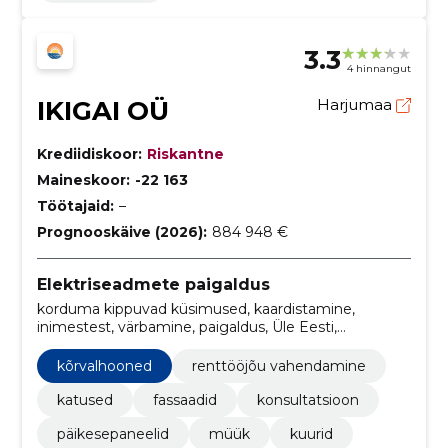
3.3
4 hinnangut
IKIGAI OÜ
Harjumaa
Krediidiskoor:
Riskantne
Maineskoor:
-22 163
Töötajaid:
–
Prognooskäive (2026):
884 948 €
Elektriseadmete paigaldus
korduma kippuvad küsimused, kaardistamine,
inimestest, värbamine, paigaldus, Üle Eesti,
ehitusluba, Päikesepaneelide paigaldus,
päikesepaneelide tasuvus, energia
kõrvalhooned
renttööjõu vahendamine
katused
fassaadid
konsultatsioon
päikesepaneelid
müük
kuurid