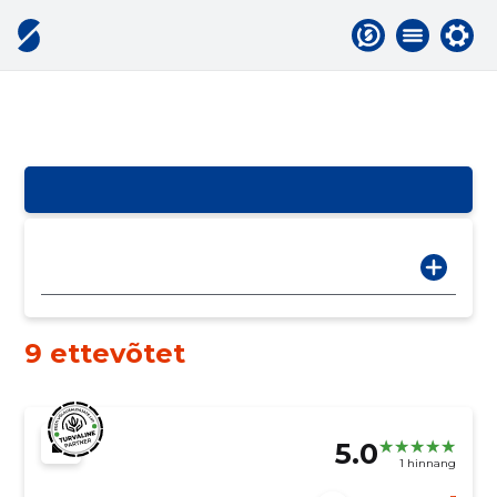
9 ettevõtet
5.0
1 hinnang