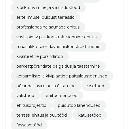
kipskrohvimine ja viimistlustööd
eritellimusel puidust terrassid
professionaalne saunade ehitus
vastupidav puitkonstruktsioonide ehitus
maastikku täiendavad aiakonstruktsioonid
kvaliteetne põrandatöö
parkettpõrandate paigaldus ja taastamine
keraamiliste ja kiviplaatide paigaldusteenused
põranda lihvimine ja õlitamine
sisetööd
välistööd
ehitusteenused
ehitusprojektid
puidutöö lahendused
terrassi ehitus ja puutööd
katusetööd
fassaaditööd