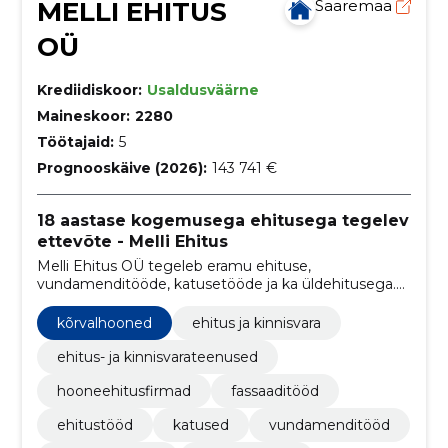
MELLI EHITUS
Saaremaa
OÜ
Krediidiskoor:
Usaldusväärne
Maineskoor:
2280
Töötajaid:
5
Prognooskäive (2026):
143 741 €
18 aastase kogemusega ehitusega tegelev
ettevõte - Melli Ehitus
Melli Ehitus OÜ tegeleb eramu ehituse,
vundamenditööde, katusetööde ja ka üldehitusega.
Arvestame alati kliendi soovidega ja anname head
nõu.
kõrvalhooned
ehitus ja kinnisvara
ehitus- ja kinnisvarateenused
hooneehitusfirmad
fassaaditööd
ehitustööd
katused
vundamenditööd