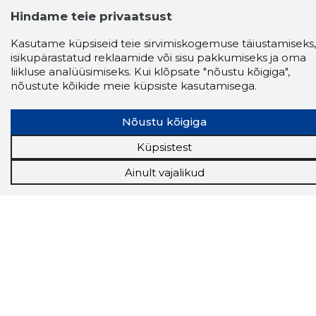
Hindame teie privaatsust
Kasutame küpsiseid teie sirvimiskogemuse täiustamiseks,
isikupärastatud reklaamide või sisu pakkumiseks ja oma
liikluse analüüsimiseks. Kui klõpsate "nõustu kõigiga",
nõustute kõikide meie küpsiste kasutamisega.
Nõustu kõigiga
Küpsistest
Storybook
Ainult vajalikud
Chrome laiendus
Storybooki laiendus ütleb Sulle, mis firma
veebilehel Sa parajasti viibid ja kui usaldusväärne
see firma täna on.
LAADI LAIENDUS ALLA
Näed helistaja tausta!
Storybooki Äpp toob