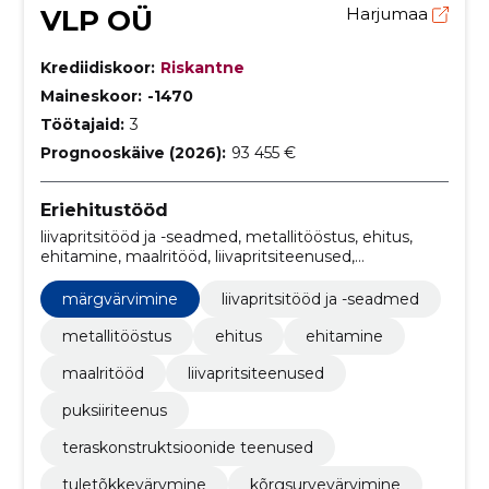
VLP OÜ
Harjumaa
Krediidiskoor:
Riskantne
Maineskoor:
-1470
Töötajaid:
3
Prognooskäive (2026):
93 455 €
Eriehitustööd
liivapritsitööd ja -seadmed, metallitööstus, ehitus,
ehitamine, maalritööd, liivapritsiteenused,
puksiiriteenus, teraskonstruktsioonide teenused,
tuletõkkevärvmine, kõrgsurvevärvimine
märgvärvimine
liivapritsitööd ja -seadmed
metallitööstus
ehitus
ehitamine
maalritööd
liivapritsiteenused
puksiiriteenus
teraskonstruktsioonide teenused
tuletõkkevärvmine
kõrgsurvevärvimine