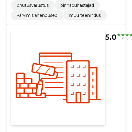
ohutusvarustus
pinnapuhastajad
värvimislahendused
muu teenindus
5.0
1 hin