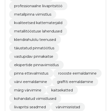
professionaalne liivapritsitöö
metallpinna viimistlus
kvaliteetsed kattematerjalid
metallitööstuse lahendused
kliendirahulolu teenused
täiustatud pinnatöötlus
vastupidav pinnakaitse
ekspertide pinnaviimistlus
pinna ettevalmistus
roooste eemaldamine
värvi eemaldamine
graffiti eemaldamine
märg värvimine
kaitsekatted
kohandatud viimistlused
liivapritsi seadmed
värvimisriistad