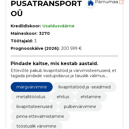
PUSATRANSPORT
Pärnumaa
OÜ
Krediidiskoor:
Usaldusväärne
Maineskoor:
3270
Töötajaid:
3
Prognooskäive (2026):
200 599 €
Pindade kaitse, mis kestab aastaid.
Ettevõte pakub liivapritsitöid ja värvimisteenuseid, et
tagada pindade vastupidavus ja täiuslik välimus.
Ühendame tipptasemel tehnoloogia ja kogemuse, et
saavutada parim tulemus.
märgvärvimine
liivapritsitööd ja -seadmed
metallitööstus
ehitus
ehitamine
liivapritsiteenused
pulbervärvimine
pinna ettevalmistamine
tööstuslik värvimine