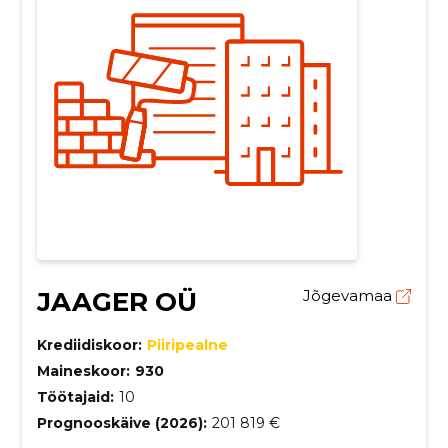
JAAGER OÜ
Jõgevamaa
Krediidiskoor:
Piiripealne
Maineskoor:
930
Töötajaid:
10
Prognooskäive (2026):
201 819 €