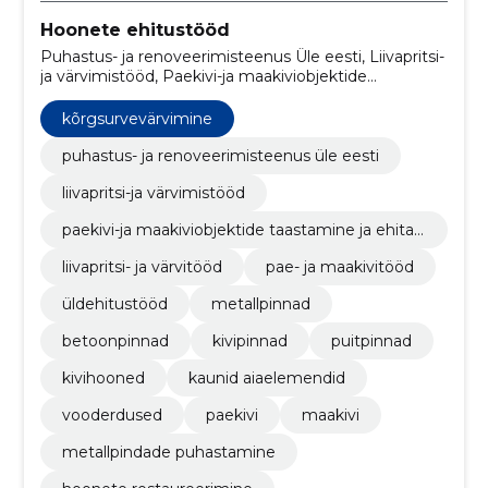
Hoonete ehitustööd
Puhastus- ja renoveerimisteenus Üle eesti, Liivapritsi-
ja värvimistööd, Paekivi-ja maakiviobjektide
taastamine ja ehitamine, Liivapritsi- ja värvitööd, Pae-
ja maakivitööd, Üldehitustööd, metallpinnad,
kõrgsurvevärvimine
Betoonpinnad, Kivipinnad, puitpinnad
puhastus- ja renoveerimisteenus üle eesti
liivapritsi-ja värvimistööd
paekivi-ja maakiviobjektide taastamine ja ehita
mine
liivapritsi- ja värvitööd
pae- ja maakivitööd
üldehitustööd
metallpinnad
betoonpinnad
kivipinnad
puitpinnad
kivihooned
kaunid aiaelemendid
vooderdused
paekivi
maakivi
metallpindade puhastamine