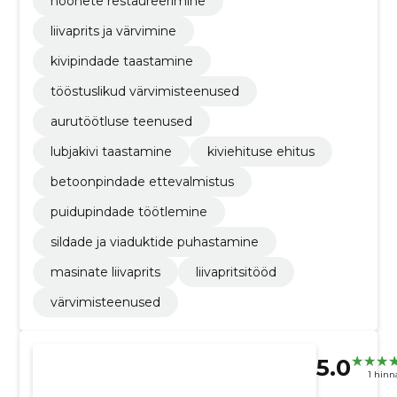
hoonete restaureerimine
liivaprits ja värvimine
kivipindade taastamine
tööstuslikud värvimisteenused
aurutöötluse teenused
lubjakivi taastamine
kiviehituse ehitus
betoonpindade ettevalmistus
puidupindade töötlemine
sildade ja viaduktide puhastamine
masinate liivaprits
liivapritsitööd
värvimisteenused
5.0
1 hin