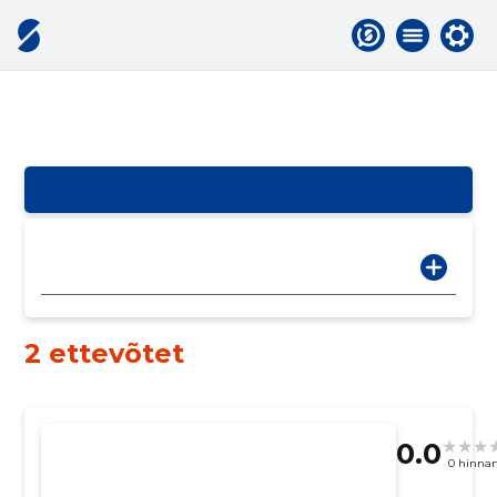
2 ettevõtet
0.0
0 hinna