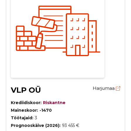
VLP OÜ
Harjumaa
Krediidiskoor:
Riskantne
Maineskoor:
-1470
Töötajaid:
3
Prognooskäive (2026):
93 455 €