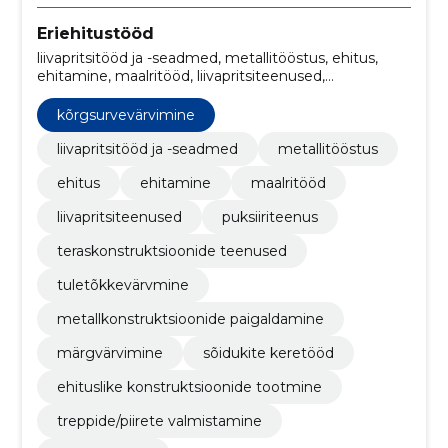
Eriehitustööd
liivapritsitööd ja -seadmed, metallitööstus, ehitus,
ehitamine, maalritööd, liivapritsiteenused,
puksiiriteenus, teraskonstruktsioonide teenused,
tuletõkkevärvmine, kõrgsurvevärvimine
kõrgsurvevärvimine
liivapritsitööd ja -seadmed
metallitööstus
ehitus
ehitamine
maalritööd
liivapritsiteenused
puksiiriteenus
teraskonstruktsioonide teenused
tuletõkkevärvmine
metallkonstruktsioonide paigaldamine
märgvärvimine
sõidukite keretööd
ehituslike konstruktsioonide tootmine
treppide/piirete valmistamine