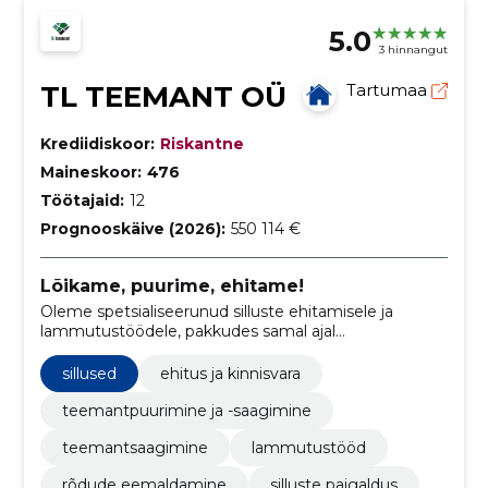
5.0
3 hinnangut
TL TEEMANT OÜ
Tartumaa
Krediidiskoor:
Riskantne
Maineskoor:
476
Töötajaid:
12
Prognooskäive (2026):
550 114 €
Lõikame, puurime, ehitame!
Oleme spetsialiseerunud silluste ehitamisele ja
lammutustöödele, pakkudes samal ajal
professionaalset betooni lõikamise ja saagimise
teenust.
sillused
ehitus ja kinnisvara
teemantpuurimine ja -saagimine
teemantsaagimine
lammutustööd
rõdude eemaldamine
silluste paigaldus