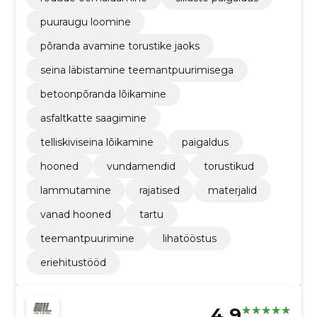
puuraugu loomine
põranda avamine torustike jaoks
seina läbistamine teemantpuurimisega
betoonpõranda lõikamine
asfaltkatte saagimine
telliskiviseina lõikamine
paigaldus
hooned
vundamendid
torustikud
lammutamine
rajatised
materjalid
vanad hooned
tartu
teemantpuurimine
lihatööstus
eriehitustööd
4.9