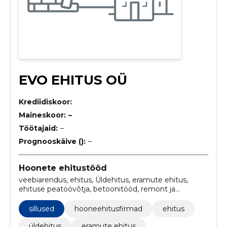
EVO EHITUS OÜ
Krediidiskoor:
Maineskoor:
–
Töötajaid:
–
Prognooskäive ():
–
Hoonete ehitustööd
veebiarendus, ehitus, Üldehitus, eramute ehitus,
ehituse peatöövõtja, betoonitööd, remont ja
renoveerimine, välisviimistlus, välisremont, Põrandate
valamine
sillused
hooneehitusfirmad
ehitus
üldehitus
eramute ehitus