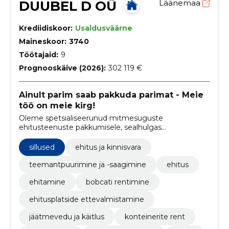
DUUBEL D OÜ
Läänemaa
Krediidiskoor:
Usaldusväärne
Maineskoor:
3740
Töötajaid:
9
Prognooskäive (2026):
302 119 €
Ainult parim saab pakkuda parimat - Meie
töö on meie kirg!
Oleme spetsialiseerunud mitmesuguste
ehitusteenuste pakkumisele, sealhulgas
teemantpuurimine, lammutustööd, prügivedu ja
veoteenused
sillused
ehitus ja kinnisvara
teemantpuurimine ja -saagimine
ehitus
ehitamine
bobcati rentimine
ehitusplatside ettevalmistamine
jäätmevedu ja käitlus
konteinerite rent