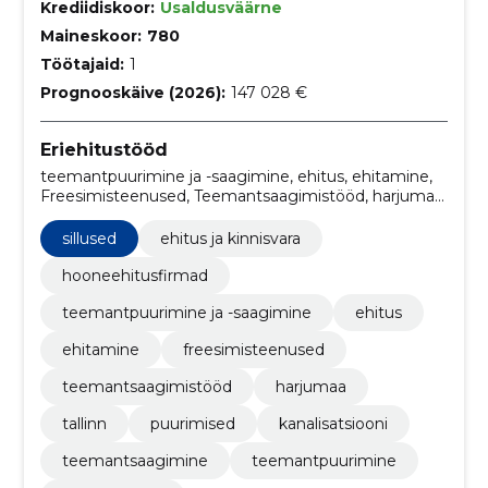
Krediidiskoor:
Usaldusväärne
Maineskoor:
780
Töötajaid:
1
Prognooskäive (2026):
147 028 €
Eriehitustööd
teemantpuurimine ja -saagimine, ehitus, ehitamine,
Freesimisteenused, Teemantsaagimistööd, harjumaa,
Sillused, tallinn, puurimised, kanalisatsiooni
sillused
ehitus ja kinnisvara
hooneehitusfirmad
teemantpuurimine ja -saagimine
ehitus
ehitamine
freesimisteenused
teemantsaagimistööd
harjumaa
tallinn
puurimised
kanalisatsiooni
teemantsaagimine
teemantpuurimine