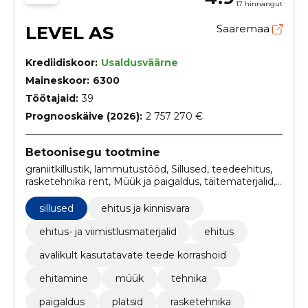
17 hinnangut
LEVEL AS
Saaremaa
Krediidiskoor:
Usaldusväärne
Maineskoor:
6300
Töötajaid:
39
Prognooskäive (2026):
2 757 270 €
Betoonisegu tootmine
graniitkillustik, lammutustööd, Sillused, teedeehitus,
rasketehnika rent, Müük ja paigaldus, täitematerjalid,
Liiv, kruus, täitepinnas, Paekillustik, kruuskillustik,
täitepinnas
sillused
ehitus ja kinnisvara
ehitus- ja viimistlusmaterjalid
ehitus
avalikult kasutatavate teede korrashoid
ehitamine
müük
tehnika
paigaldus
platsid
rasketehnika