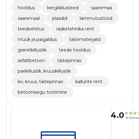
hooldus
kergliiklusteed
saaremaa
saaremaal
plaadid
lammutustööd
teedeehitus
rasketehnika rent
müük ja paigaldus
täitematerjalid
graniitkillustik
teede hooldus
asfaltbetoon
täitepinnas
paekillustik, kruuskillustik
liiv, kruus, täitepinnas
kallurite rent
betoonisegu tootmine
4.0
6 hinna