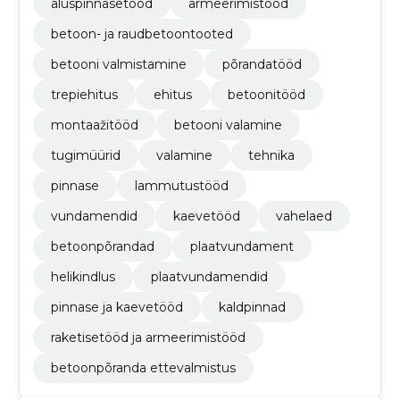
aluspinnasetööd
armeerimistööd
betoon- ja raudbetoontooted
betooni valmistamine
põrandatööd
trepiehitus
ehitus
betoonitööd
montaažitööd
betooni valamine
tugimüürid
valamine
tehnika
pinnase
lammutustööd
vundamendid
kaevetööd
vahelaed
betoonpõrandad
plaatvundament
helikindlus
plaatvundamendid
pinnase ja kaevetööd
kaldpinnad
raketisetööd ja armeerimistööd
betoonpõranda ettevalmistus