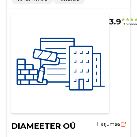
3.9
9 hinna
DIAMEETER OÜ
Harjumaa