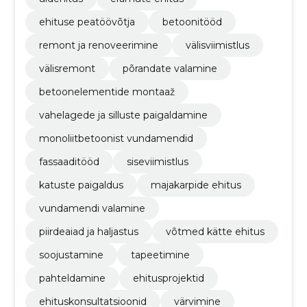
ehituse peatöövõtja
betoonitööd
remont ja renoveerimine
välisviimistlus
välisremont
põrandate valamine
betoonelementide montaaž
vahelagede ja silluste paigaldamine
monoliitbetoonist vundamendid
fassaaditööd
siseviimistlus
katuste paigaldus
majakarpide ehitus
vundamendi valamine
piirdeaiad ja haljastus
võtmed kätte ehitus
soojustamine
tapeetimine
pahteldamine
ehitusprojektid
ehituskonsultatsioonid
värvimine