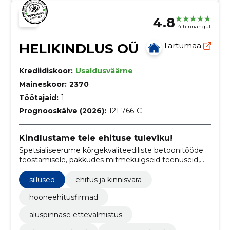
4.8
4 hinnangut
HELIKINDLUS OÜ
Tartumaa
Krediidiskoor:
Usaldusväärne
Maineskoor:
2370
Töötajaid:
1
Prognooskäive (2026):
121 766 €
Kindlustame teie ehituse tuleviku!
Spetsialiseerume kõrgekvaliteediliste betoonitööde
teostamisele, pakkudes mitmekülgseid teenuseid,
sealhulgas betoonpõrandate ehitust, vundamentide
rajamist, betoontreppide paigaldust ning pinnase- ja
sillused
ehitus ja kinnisvara
kaevetöid.
hooneehitusfirmad
aluspinnase ettevalmistus