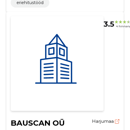
eriehitustööd
3.5
4 hinnan
BAUSCAN OÜ
Harjumaa