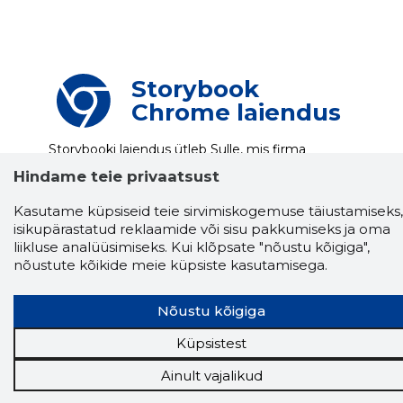
Storybook
Chrome laiendus
Storybooki laiendus ütleb Sulle, mis firma
veebilehel Sa parajasti viibid ja kui usaldusväärne
Hindame teie privaatsust
see firma täna on.
LAADI LAIENDUS ALLA
Kasutame küpsiseid teie sirvimiskogemuse täiustamiseks,
isikupärastatud reklaamide või sisu pakkumiseks ja oma
liikluse analüüsimiseks. Kui klõpsate "nõustu kõigiga",
Näed helistaja tausta!
Storybooki Äpp toob
nõustute kõikide meie küpsiste kasutamisega.
Sinuni
OTSEKONTAKTID
400 000 Eesti
ettevõtte ja isikute kohta (juhid, ametnikud).
Nõustu kõigiga
Andmed on rikastatud maksevõime ja
finantsinfoga.
Küpsistest
Ainult vajalikud