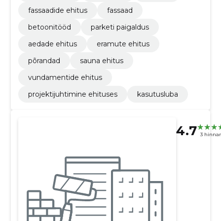
fassaadide ehitus
fassaad
betoonitööd
parketi paigaldus
aedade ehitus
eramute ehitus
põrandad
sauna ehitus
vundamentide ehitus
projektijuhtimine ehituses
kasutusluba
4.7
3 hinna