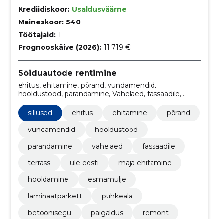
Krediidiskoor:
Usaldusväärne
Maineskoor:
540
Töötajaid:
1
Prognooskäive (2026):
11 719 €
Sõiduautode rentimine
ehitus, ehitamine, põrand, vundamendid,
hooldustööd, parandamine, Vahelaed, fassaadile,
terrass, Üle Eesti
sillused
ehitus
ehitamine
põrand
vundamendid
hooldustööd
parandamine
vahelaed
fassaadile
terrass
üle eesti
maja ehitamine
hooldamine
esmamulje
laminaatparkett
puhkeala
betoonisegu
paigaldus
remont