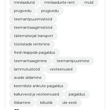
minilaadurid
minilaadurite rent
muld
prügivedu
prügivedu
teemantpuurimistööd
teemantsaagimistööd
täitematerjali transport
tööriistade rentimine
fresh klappide paigaldus
teemantsaagimine
teemantpuurimine
lammutustööd
veoteenused
avade sildamine
keemiliste ankrute paigaldus
kallurveod ja veoteenused
paigaldus
lõikamine
killustik
üle eesti