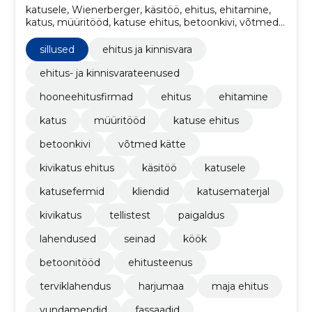
katusele, Wienerberger, käsitöö, ehitus, ehitamine,
katus, müüritööd, katuse ehitus, betoonkivi, võtmed
kätte
sillused
ehitus ja kinnisvara
ehitus- ja kinnisvarateenused
hooneehitusfirmad
ehitus
ehitamine
katus
müüritööd
katuse ehitus
betoonkivi
võtmed kätte
kivikatus ehitus
käsitöö
katusele
katusefermid
kliendid
katusematerjal
kivikatus
tellistest
paigaldus
lahendused
seinad
köök
betoonitööd
ehitusteenus
terviklahendus
harjumaa
maja ehitus
vundamendid
fassaadid