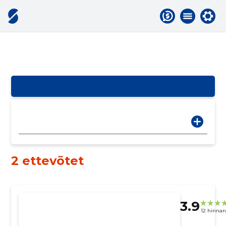
2 ettevõtet
3.9
12 hinna