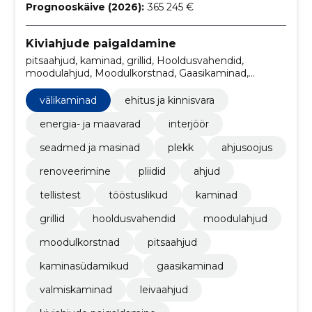
Prognooskäive (2026):
365 245 €
Kiviahjude paigaldamine
pitsaahjud, kaminad, grillid, Hooldusvahendid,
moodulahjud, Moodulkorstnad, Gaasikaminad,
leivaahjud, Valmiskaminad, tööstuslikud
välikaminad
ehitus ja kinnisvara
energia- ja maavarad
interjöör
seadmed ja masinad
plekk
ahjusoojus
renoveerimine
pliidid
ahjud
tellistest
tööstuslikud
kaminad
grillid
hooldusvahendid
moodulahjud
moodulkorstnad
pitsaahjud
kaminasüdamikud
gaasikaminad
valmiskaminad
leivaahjud