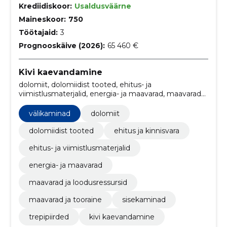
Krediidiskoor:
Usaldusväärne
Maineskoor:
750
Töötajaid:
3
Prognooskäive (2026):
65 460 €
Kivi kaevandamine
dolomiit, dolomiidist tooted, ehitus- ja
viimistlusmaterjalid, energia- ja maavarad, maavarad
ja loodusressursid, maavarad ja tooraine, Sisekaminad,
Trepipiirded, Välikaminad, ehitus ja kinnisvara
välikaminad
dolomiit
dolomiidist tooted
ehitus ja kinnisvara
ehitus- ja viimistlusmaterjalid
energia- ja maavarad
maavarad ja loodusressursid
maavarad ja tooraine
sisekaminad
trepipiirded
kivi kaevandamine