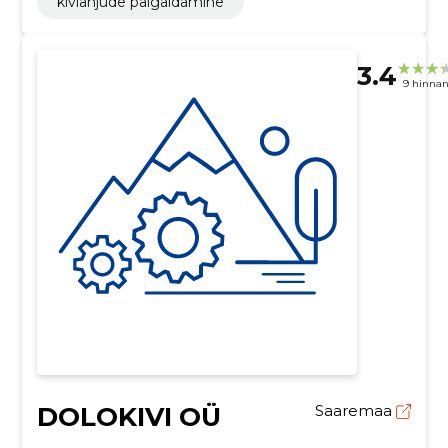
kiviahjude paigaldamine
3.4
9 hinna
DOLOKIVI OÜ
Saaremaa