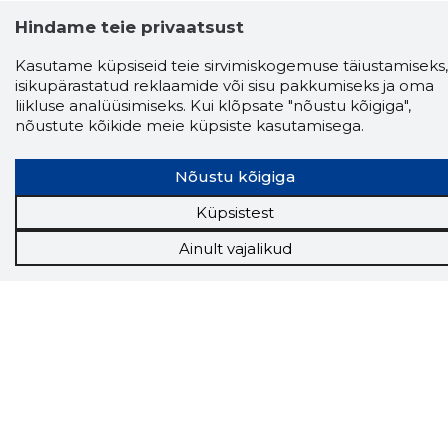
Hindame teie privaatsust
Kasutame küpsiseid teie sirvimiskogemuse täiustamiseks,
isikupärastatud reklaamide või sisu pakkumiseks ja oma
Storybook
liikluse analüüsimiseks. Kui klõpsate "nõustu kõigiga",
Chrome laiendus
nõustute kõikide meie küpsiste kasutamisega.
Storybooki laiendus ütleb Sulle, mis firma
Nõustu kõigiga
veebilehel Sa parajasti viibid ja kui usaldusväärne
see firma täna on.
LAADI LAIENDUS ALLA
Küpsistest
Ainult vajalikud
Näed helistaja tausta!
Storybooki Äpp toob
Sinuni
OTSEKONTAKTID
400 000 Eesti
ettevõtte ja isikute kohta (juhid, ametnikud).
Andmed on rikastatud maksevõime ja
finantsinfoga.