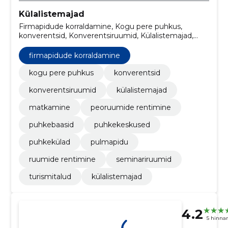
Külalistemajad
Firmapidude korraldamine, Kogu pere puhkus,
konverentsid, Konverentsiruumid, Külalistemajad,
Matkamine, Peoruumide rentimine, Puhkebaasid,
Puhkekeskused, puhkekülad
firmapidude korraldamine
kogu pere puhkus
konverentsid
konverentsiruumid
külalistemajad
matkamine
peoruumide rentimine
puhkebaasid
puhkekeskused
puhkekülad
pulmapidu
ruumide rentimine
seminariruumid
turismitalud
külalistemajad
4.2
5 hinna