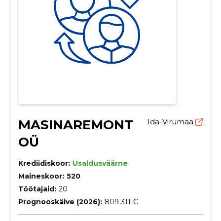
MASINAREMONT
Ida-Virumaa
OÜ
Krediidiskoor:
Usaldusväärne
Maineskoor:
520
Töötajaid:
20
Prognooskäive (2026):
809 311 €