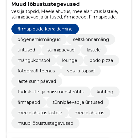
Muud lõbustustegevused
vesi ja topsid, Meelelahutus, meelelahutus lastele,
sünnipäevad ja üritused, firmapeod, Firmapidude
korraldamine, kohting, tüdrukute- ja
poissmeesteõhtu, laste sünnipäevad,
firmapidude korraldamine
põgenemismängud
põgenemismängud
seltskonnamäng
üritused
sünnipäevad
lastele
mängukonsool
lounge
dodo pizza
fotograafi teenus
vesi ja topsid
laste sünnipäevad
tüdrukute- ja poissmeesteõhtu
kohting
firmapeod
sünnipäevad ja üritused
meelelahutus lastele
meelelahutus
muud lõbustustegevused