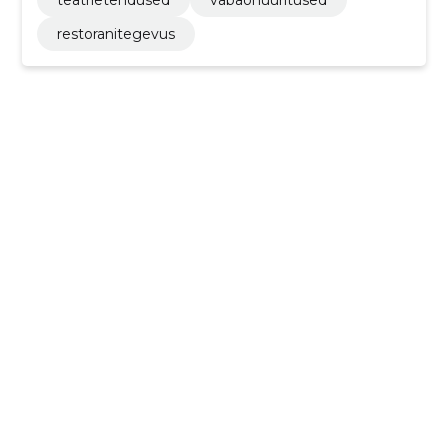
teatrietendused
vabaõhuüritused
restoranitegevus