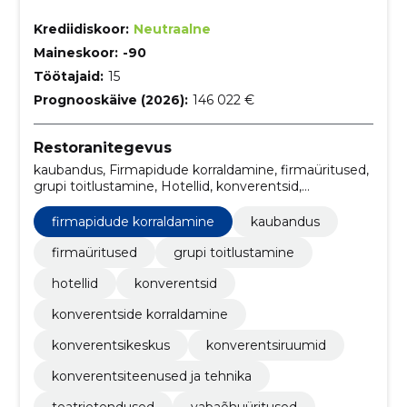
Krediidiskoor:
Neutraalne
Maineskoor:
-90
Töötajaid:
15
Prognooskäive (2026):
146 022 €
Restoranitegevus
kaubandus, Firmapidude korraldamine, firmaüritused,
grupi toitlustamine, Hotellid, konverentsid,
Konverentside korraldamine, Konverentsikeskus,
Konverentsiruumid, Konverentsiteenused ja tehnika
firmapidude korraldamine
kaubandus
firmaüritused
grupi toitlustamine
hotellid
konverentsid
konverentside korraldamine
konverentsikeskus
konverentsiruumid
konverentsiteenused ja tehnika