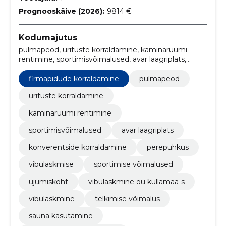
Prognooskäive (2026):
9814 €
Kodumajutus
pulmapeod, ürituste korraldamine, kaminaruumi
rentimine, sportimisvõimalused, avar laagriplats,
Konverentside korraldamine, perepuhkus,
vibulaskmise, sportimise võimalused, ujumiskoht
firmapidude korraldamine
pulmapeod
ürituste korraldamine
kaminaruumi rentimine
sportimisvõimalused
avar laagriplats
konverentside korraldamine
perepuhkus
vibulaskmise
sportimise võimalused
ujumiskoht
vibulaskmine oü kullamaa-s
vibulaskmine
telkimise võimalus
sauna kasutamine