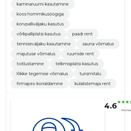
kaminaruumi kasutamine
koos hommikusöögiga
korvpalliväljaku kasutus
võrkpalliplatsi kasutus
paadi rent
tenniseväljaku kasutamine
sauna võimalus
majutuse võimalus
ruumide rent
toitlustamine
telkmisplatsi kasutus
lõkke tegemise võimalus
turismitalu
firmapeo korraldamine
külalistemaja rent
4.6
hinna