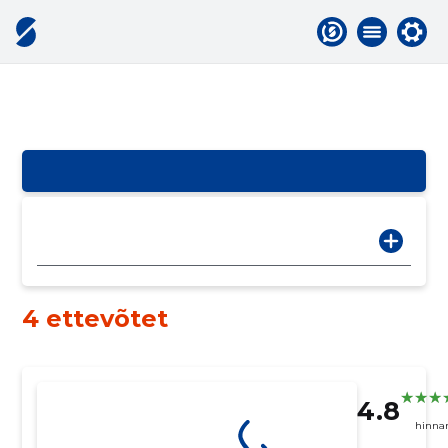
4 ettevõtet
4.8
hinna