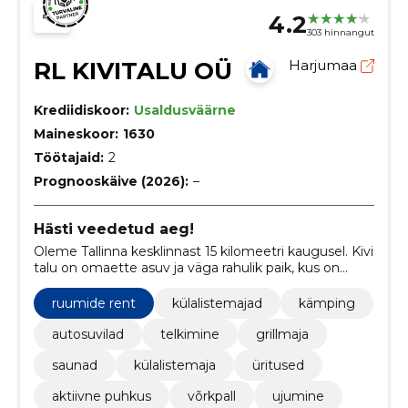
4.2
303 hinnangut
RL KIVITALU OÜ
Harjumaa
Krediidiskoor:
Usaldusväärne
Maineskoor:
1630
Töötajaid:
2
Prognooskäive (2026):
–
Hästi veedetud aeg!
Oleme Tallinna kesklinnast 15 kilomeetri kaugusel. Kivi
talu on omaette asuv ja väga rahulik paik, kus on
võimalik aktiivselt puhata. Lisaks pakume
mitmesuguseid majutusvõimalusi.
ruumide rent
külalistemajad
kämping
autosuvilad
telkimine
grillmaja
saunad
külalistemaja
üritused
aktiivne puhkus
võrkpall
ujumine