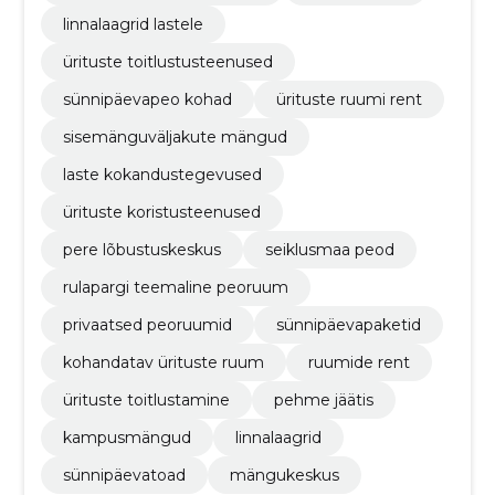
linnalaagrid lastele
ürituste toitlustusteenused
sünnipäevapeo kohad
ürituste ruumi rent
sisemänguväljakute mängud
laste kokandustegevused
ürituste koristusteenused
pere lõbustuskeskus
seiklusmaa peod
rulapargi teemaline peoruum
privaatsed peoruumid
sünnipäevapaketid
kohandatav ürituste ruum
ruumide rent
ürituste toitlustamine
pehme jäätis
kampusmängud
linnalaagrid
sünnipäevatoad
mängukeskus