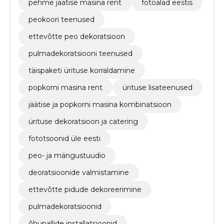
pehme jäätise masina rent
fotoalad eestis
peokoori teenused
ettevõtte peo dekoratsioon
pulmadekoratsiooni teenused
täispaketi ürituse korraldamine
popkorni masina rent
ürituse lisateenused
jäätise ja popkorni masina kombinatsioon
ürituse dekoratsioon ja catering
fototsoonid üle eesti
peo- ja mängustuudio
deoratsioonide valmistamine
ettevõtte pidude dekoreerimine
pulmadekoratsioonid
õhupallide installatsioonid