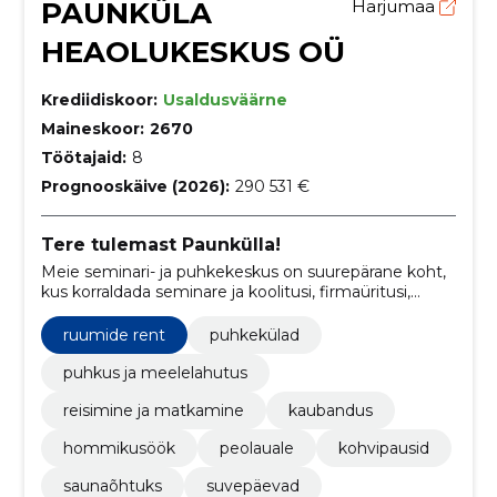
PAUNKÜLA
Harjumaa
HEAOLUKESKUS OÜ
Krediidiskoor:
Usaldusväärne
Maineskoor:
2670
Töötajaid:
8
Prognooskäive (2026):
290 531 €
Tere tulemast Paunkülla!
Meie seminari- ja puhkekeskus on suurepärane koht,
kus korraldada seminare ja koolitusi, firmaüritusi,
suvepäevi, talvepäevi kui ka sünnipäevi ja pulmi!
ruumide rent
puhkekülad
puhkus ja meelelahutus
reisimine ja matkamine
kaubandus
hommikusöök
peolauale
kohvipausid
saunaõhtuks
suvepäevad