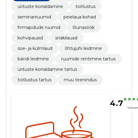
ürituste korraldamine
toitlustus
seminariruumid
peielaua kohad
firmapidude ruumid
lõunasöök
kohvipausid
snäkilauad
soe- ja külmlaud
õhtujuhi leidmine
bändi leidmine
ruumide rentimine tartus
ürituste korraldamine tartus
toitlustus tartus
muu teenindus
4.7
hinna