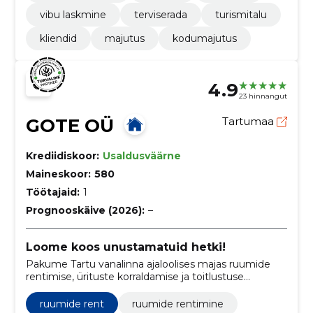
vibu laskmine
terviserada
turismitalu
kliendid
majutus
kodumajutus
4.9
23 hinnangut
GOTE OÜ
Tartumaa
Krediidiskoor:
Usaldusväärne
Maineskoor:
580
Töötajaid:
1
Prognooskäive (2026):
–
Loome koos unustamatuid hetki!
Pakume Tartu vanalinna ajaloolises majas ruumide
rentimise, ürituste korraldamise ja toitlustuse
mitmekülgseid võimalusi.
ruumide rent
ruumide rentimine