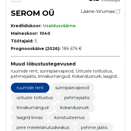
4 hinnangut
SEROM OÜ
Lääne-Virumaa
Krediidiskoor:
Usaldusväärne
Maineskoor:
1040
Töötajaid:
5
Prognooskäive (2026):
186 676 €
Muud lõbustustegevused
ruumide rent, sünnipäevapeod, Ürituste toitlustus,
pehmejäätis, linnakumängud, Kokandusnurk, laagrid
linnas, Koristusteenus, pere meelelahutuskeskus,
pehme jäätis
ruumide rent
sünnipäevapeod
ürituste toitlustus
pehmejäätis
linnakumängud
kokandusnurk
laagrid linnas
koristusteenus
pere meelelahutuskeskus
pehme jäätis