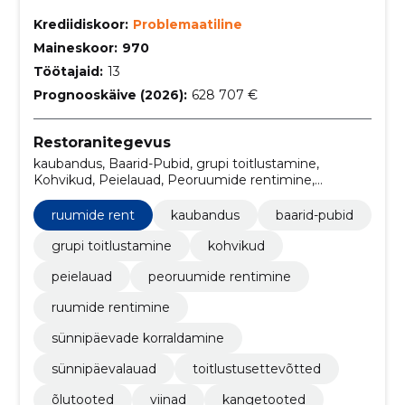
Krediidiskoor:
Problemaatiline
Maineskoor:
970
Töötajaid:
13
Prognooskäive (2026):
628 707 €
Restoranitegevus
kaubandus, Baarid-Pubid, grupi toitlustamine,
Kohvikud, Peielauad, Peoruumide rentimine,
Ruumide rentimine, Sünnipäevade korraldamine,
Sünnipäevalauad, Toitlustusettevõtted
ruumide rent
kaubandus
baarid-pubid
grupi toitlustamine
kohvikud
peielauad
peoruumide rentimine
ruumide rentimine
sünnipäevade korraldamine
sünnipäevalauad
toitlustusettevõtted
õlutooted
viinad
kangetooted