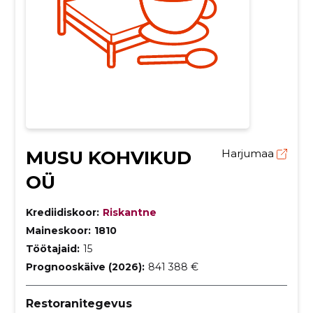
MUSU KOHVIKUD
Harjumaa
OÜ
Krediidiskoor:
Riskantne
Maineskoor:
1810
Töötajaid:
15
Prognooskäive (2026):
841 388 €
Restoranitegevus