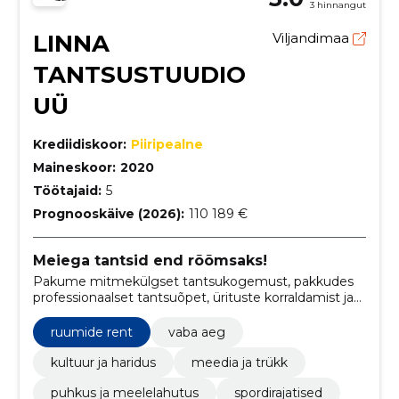
3 hinnangut
LINNA
Viljandimaa
TANTSUSTUUDIO
UÜ
Krediidiskoor:
Piiripealne
Maineskoor:
2020
Töötajaid:
5
Prognooskäive (2026):
110 189 €
Meiega tantsid end rõõmsaks!
Pakume mitmekülgset tantsukogemust, pakkudes
professionaalset tantsuõpet, ürituste korraldamist ja
ruumide rentimist.
ruumide rent
vaba aeg
kultuur ja haridus
meedia ja trükk
puhkus ja meelelahutus
spordirajatised