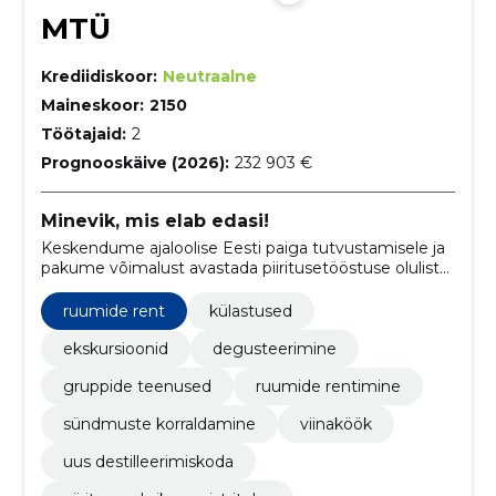
MTÜ
Krediidiskoor:
Neutraalne
Maineskoor:
2150
Töötajaid:
2
Prognooskäive (2026):
232 903 €
Minevik, mis elab edasi!
Keskendume ajaloolise Eesti paiga tutvustamisele ja
pakume võimalust avastada piiritusetööstuse olulist
rolli Moel ja riigis tervikuna.
ruumide rent
külastused
ekskursioonid
degusteerimine
gruppide teenused
ruumide rentimine
sündmuste korraldamine
viinaköök
uus destilleerimiskoda