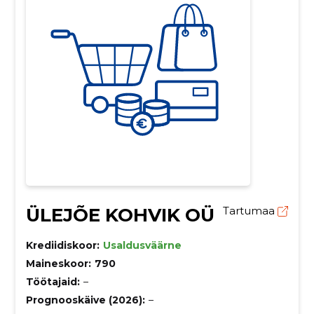
ÜLEJÕE KOHVIK OÜ
Tartumaa
Krediidiskoor:
Usaldusväärne
Maineskoor:
790
Töötajaid:
–
Prognooskäive (2026):
–