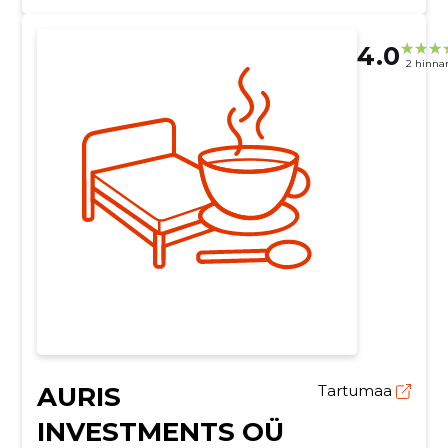
4.0
2 hinna
AURIS
Tartumaa
INVESTMENTS OÜ