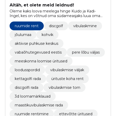
Aitäh, et olete meid leidnud!
Oleme kaks loova meelega hinge Kuido ja Kadi-
Ingel, kes on võtnud oma südameasjaks luua oma
kodukohta üks paik, kuhu alati on hea tulla. See on
koht, kus meel puhkab ja hing rikastub.
ruumide rent
discgolf
vibulaskmine
jõulumaa
kohvik
aktiivse puhkuse keskus
vabaõhutegevused eestis
pere lõbu väljas
meeskonna loomise üritused
loodusspordid
vibulaskmise väljak
kettagolfi rada
ürituste koha rent
discgolfi rada
vibulaskmise torn
3d loomamärklauad
maastikuvibulaskmise rada
ruumide rentimine
ettevõtte üritused