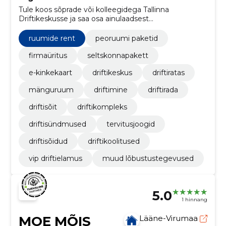
Tule koos sõprade või kolleegidega Tallinna
Driftikeskusse ja saa osa ainulaadsest
meelelahutusest. Driftikeskus pakub lõbusat
driftimist, piljardimängu, lauajalgpalli ja õhuhoki. Meid
ruumide rent
peoruumi paketid
on külastanud nii sünnipäevade, firmaürituste kui ka
seltskonnaõhtute jaoks.
firmaüritus
seltskonnapakett
e-kinkekaart
driftikeskus
driftiratas
mänguruum
driftimine
driftirada
driftisõit
driftikompleks
driftisündmused
tervitusjoogid
driftisõidud
driftikoolitused
vip driftielamus
muud lõbustustegevused
5.0
1 hinnang
MOE MÕIS
Lääne-Virumaa