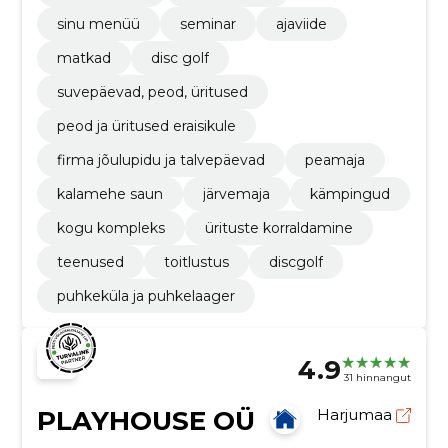
sinu menüü
seminar
ajaviide
matkad
disc golf
suvepäevad, peod, üritused
peod ja üritused eraisikule
firma jõulupidu ja talvepäevad
peamaja
kalamehe saun
järvemaja
kämpingud
kogu kompleks
ürituste korraldamine
teenused
toitlustus
discgolf
puhkeküla ja puhkelaager
4.9
31 hinnangut
PLAYHOUSE OÜ
Harjumaa