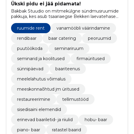
Ükski pidu ei jää pidamata!
Bakbak Stuudio on mitmekülgne sündmusruumide
pakkuja, kes asub tsaariaegse Bekkeri laevatehase
territooriumil.
ruumide rent
vanamööbli väärindamine
rendibaar
baar catering
peoruumid
puutöökoda
seminariruum
seminarid ja koolitused
firmaüritused
sünnipäevad
baariteenus
meelelahutus võimalus
meeskonnaõhtud jm üritused
restaureerimine
tellimustööd
sisedisaini elemendid
erinevad baariletid- ja riiulid
hobu- baar
piano- baar
ratastel baarid