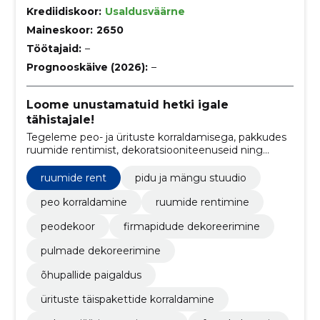
Krediidiskoor:
Usaldusväärne
Maineskoor:
2650
Töötajaid:
–
Prognooskäive (2026):
–
Loome unustamatuid hetki igale
tähistajale!
Tegeleme peo- ja ürituste korraldamisega, pakkudes
ruumide rentimist, dekoratsiooniteenuseid ning
lõbusaid lisavõimalusi nagu jäätise ja popkorni
masinad.
ruumide rent
pidu ja mängu stuudio
peo korraldamine
ruumide rentimine
peodekoor
firmapidude dekoreerimine
pulmade dekoreerimine
õhupallide paigaldus
ürituste täispakettide korraldamine