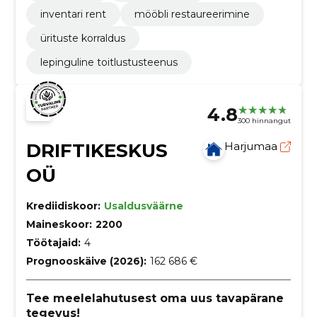
inventari rent
mööbli restaureerimine
ürituste korraldus
lepinguline toitlustusteenus
4.8
300 hinnangut
DRIFTIKESKUS
Harjumaa
OÜ
Krediidiskoor:
Usaldusväärne
Maineskoor:
2200
Töötajaid:
4
Prognooskäive (2026):
162 686 €
Tee meelelahutusest oma uus tavapärane
tegevus!