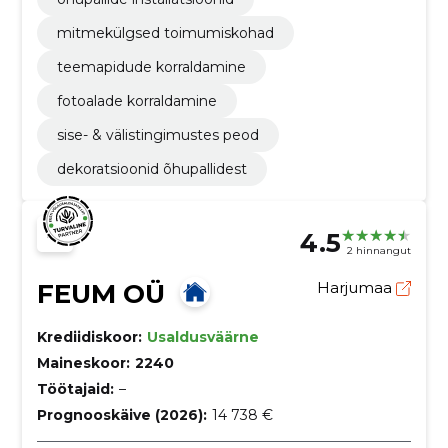
mitmekülgsed toimumiskohad
teemapidude korraldamine
fotoalade korraldamine
sise- & välistingimustes peod
dekoratsioonid õhupallidest
4.5
2 hinnangut
FEUM OÜ
Harjumaa
Krediidiskoor:
Usaldusväärne
Maineskoor:
2240
Töötajaid:
–
Prognooskäive (2026):
14 738 €