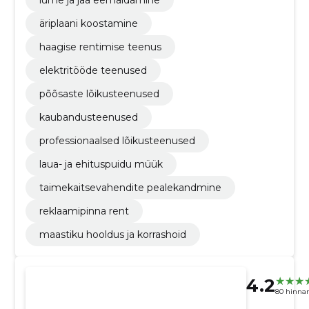
lume ja jää eemaldamine
äriplaani koostamine
haagise rentimise teenus
elektritööde teenused
põõsaste lõikusteenused
kaubandusteenused
professionaalsed lõikusteenused
laua- ja ehituspuidu müük
taimekaitsevahendite pealekandmine
reklaamipinna rent
maastiku hooldus ja korrashoid
4.2
80 hinna