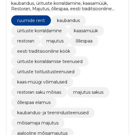
kaubandus, ürituste korraldamine, kaasamüük,
Restoran, Majutus, õllespaa, eesti traditsiooniline
köök, ürituste korraldamise teenused, ürituste
toitlustusteenused, kaas-müügi võimalused
ruumide rent
kaubandus
ürituste korraldamine
kaasamüük
restoran
majutus
õllespaa
eesti traditsiooniline köök
ürituste korraldamise teenused
ürituste toitlustusteenused
kaas-müügi võimalused
restoran saku mõisas
majutus sakus
õllespaa elamus
kaubandus- ja teenindusteenused
mõisamaja majutus
ajalooline mõisamajutus