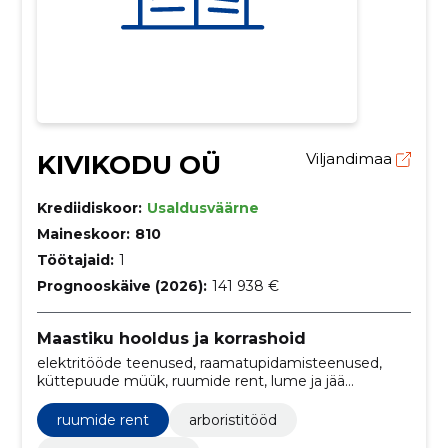
KIVIKODU OÜ
Viljandimaa
Krediidiskoor:
Usaldusväärne
Maineskoor:
810
Töötajaid:
1
Prognooskäive (2026):
141 938 €
Maastiku hooldus ja korrashoid
elektritööde teenused, raamatupidamisteenused,
küttepuude müük, ruumide rent, lume ja jää
eemaldamine, äriplaani koostamine, haagise
rentimise teenus, taimekaitsevahendite
ruumide rent
arboristitööd
pealekandmine, laua- ja ehituspuidu müük,