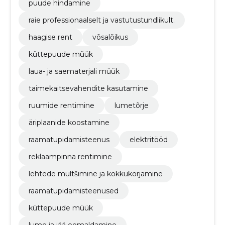
professionaalsed lõikusteenused
puude hindamine
raie professionaalselt ja vastutustundlikult.
haagise rent
võsalõikus
küttepuude müük
laua- ja saematerjali müük
taimekaitsevahendite kasutamine
ruumide rentimine
lumetõrje
äriplaanide koostamine
raamatupidamisteenus
elektritööd
reklaampinna rentimine
lehtede multšimine ja kokkukorjamine
raamatupidamisteenused
küttepuude müük