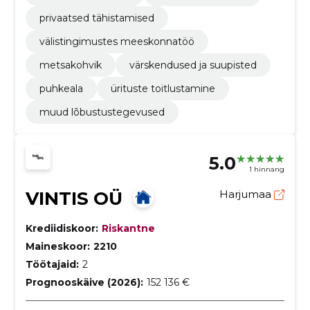
privaatsed tähistamised
välistingimustes meeskonnatöö
metsakohvik
värskendused ja suupisted
puhkeala
ürituste toitlustamine
muud lõbustustegevused
5.0
1 hinnang
VINTIS OÜ
Harjumaa
Krediidiskoor:
Riskantne
Maineskoor:
2210
Töötajaid:
2
Prognooskäive (2026):
152 136 €