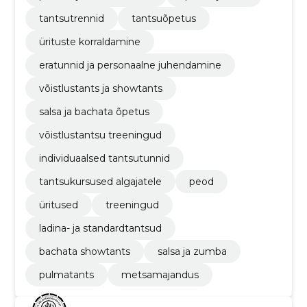
tantsutrennid
tantsuõpetus
ürituste korraldamine
eratunnid ja personaalne juhendamine
võistlustants ja showtants
salsa ja bachata õpetus
võistlustantsu treeningud
individuaalsed tantsutunnid
tantsukursused algajatele
peod
üritused
treeningud
ladina- ja standardtantsud
bachata showtants
salsa ja zumba
pulmatants
metsamajandus