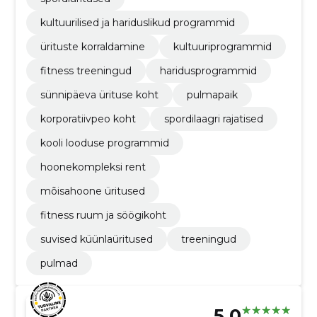
kultuurilised ja hariduslikud programmid
ürituste korraldamine
kultuuriprogrammid
fitness treeningud
haridusprogrammid
sünnipäeva ürituse koht
pulmapaik
korporatiivpeo koht
spordilaagri rajatised
kooli looduse programmid
hoonekompleksi rent
mõisahoone üritused
fitness ruum ja söögikoht
suvised küünlaüritused
treeningud
pulmad
5.0