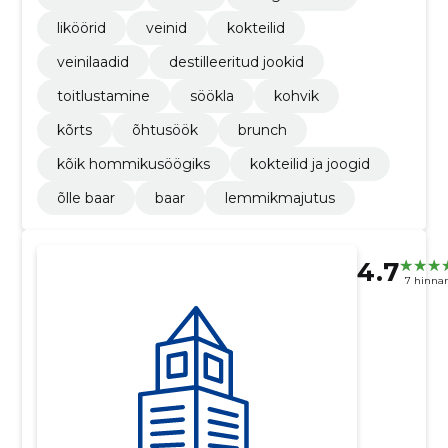
liköörid
veinid
kokteilid
veinilaadid
destilleeritud jookid
toitlustamine
söökla
kohvik
kõrts
õhtusöök
brunch
kõik hommikusöögiks
kokteilid ja joogid
õlle baar
baar
lemmikmajutus
4.7
7 hinna