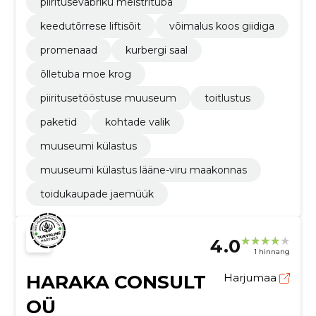
piiritusevabriku meistrituba
keedutõrrese liftisõit
võimalus koos giidiga
promenaad
kurbergi saal
õlletuba moe krog
piiritusetööstuse muuseum
toitlustus
paketid
kohtade valik
muuseumi külastus
muuseumi külastus lääne-viru maakonnas
toidukaupade jaemüük
4.0
1 hinnang
HARAKA CONSULT
Harjumaa
OÜ