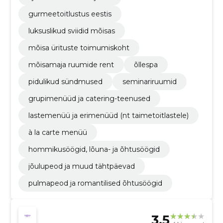
gurmeetoitlustus eestis
luksuslikud sviidid mõisas
mõisa ürituste toimumiskoht
mõisamaja ruumide rent
õllespa
pidulikud sündmused
seminariruumid
grupimenüüd ja catering-teenused
lastemenüü ja erimenüüd (nt taimetoitlastele)
à la carte menüü
hommikusöögid, lõuna- ja õhtusöögid
jõulupeod ja muud tähtpäevad
pulmapeod ja romantilised õhtusöögid
3.5