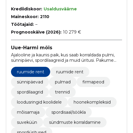
Krediidiskoor:
Usaldusväärne
Maineskoor:
2110
Töötajaid:
–
Prognooskäive (2026):
10 279 €
Uue-Harmi mõis
Ajalooline ja kaunis paik, kus saab korraldada pulmi,
sünnipäevi, spordilaagreid ja muid üritusi. Pakume
paindlikke ruume ja külalislahkust, et muuta iga hetk
eriliseks.
ruumide rent
ruumide rent
sünnipäevad
pulmad
firmapeod
spordilaagrid
trennid
loodusringid koolidele
hoonekompleksid
mõisamaja
spordisaal/söökla
suveküün
sündmuste korraldamine
spordiüritused