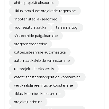
ehitusprojekti ekspertiis
liikluskorralduse projektide tegemine
mõõteriistad ja -seadmed
hooneautomaatika
tehniline tugi
süsteemide paigaldamine
programmeerimine
küttesüsteemide automaatika
automaatikakilpide valmistamine
teeprojektide ekspertiis
katete taastamisprojektide koostamine
vertikaalplaneeringute koostamine
liiklusskeemide koostamine
projektijuhtimine