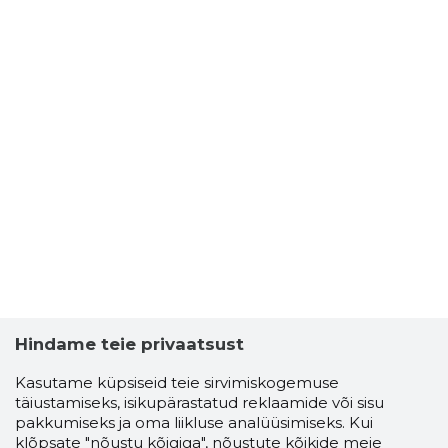
Hindame teie privaatsust
Kasutame küpsiseid teie sirvimiskogemuse
täiustamiseks, isikupärastatud reklaamide või sisu
pakkumiseks ja oma liikluse analüüsimiseks. Kui
klõpsate "nõustu kõigiga", nõustute kõikide meie