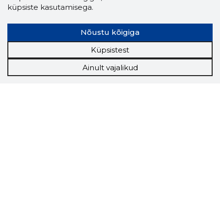
küpsiste kasutamisega.
Nõustu kõigiga
Küpsistest
Ainult vajalikud
Storybook
Chrome laiendus
Storybooki laiendus ütleb Sulle, mis firma
veebilehel Sa parajasti viibid ja kui usaldusväärne
see firma täna on.
LAADI LAIENDUS ALLA