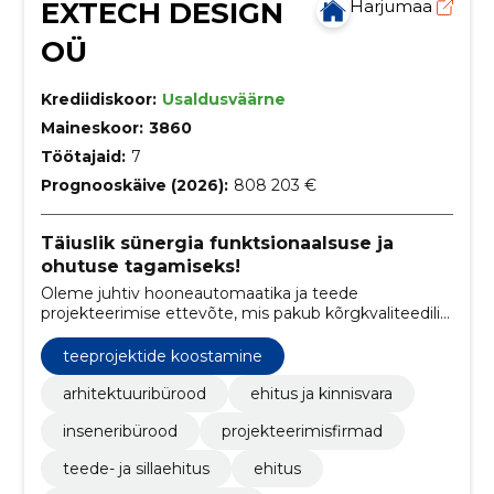
EXTECH DESIGN
Harjumaa
OÜ
Krediidiskoor:
Usaldusväärne
Maineskoor:
3860
Töötajaid:
7
Prognooskäive (2026):
808 203 €
Täiuslik sünergia funktsionaalsuse ja
ohutuse tagamiseks!
Oleme juhtiv hooneautomaatika ja teede
projekteerimise ettevõte, mis pakub kõrgkvaliteedilisi
automaatikalahendusi ja terviklikke teeinfrastruktuuri
projekte.
teeprojektide koostamine
arhitektuuribürood
ehitus ja kinnisvara
inseneribürood
projekteerimisfirmad
teede- ja sillaehitus
ehitus