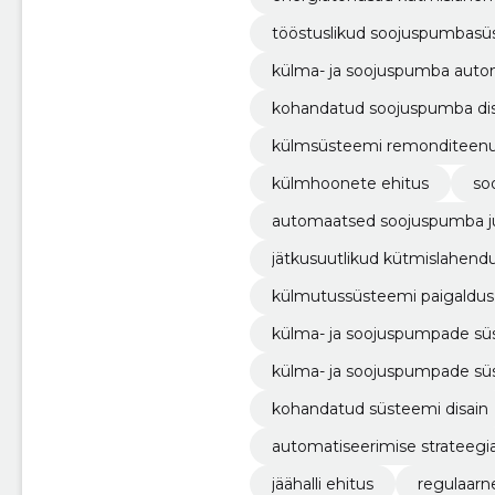
tööstuslikud soojuspumbas
külma- ja soojuspumba auto
kohandatud soojuspumba dis
külmsüsteemi remonditeen
külmhoonete ehitus
so
automaatsed soojuspumba j
jätkusuutlikud kütmislahend
külmutussüsteemi paigaldus
külma- ja soojuspumpade sü
külma- ja soojuspumpade s
kohandatud süsteemi disain
automatiseerimise strateegi
jäähalli ehitus
regulaarn