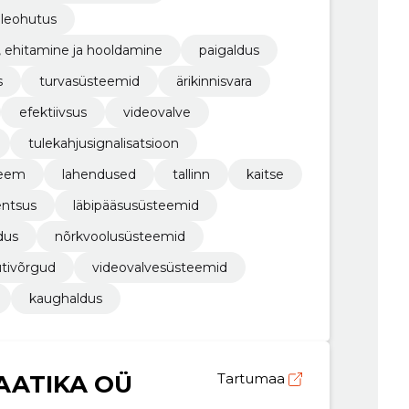
uleohutus
, ehitamine ja hooldamine
paigaldus
s
turvasüsteemid
ärikinnisvara
efektiivsus
videovalve
tulekahjusignalisatsioon
teem
lahendused
tallinn
kaitse
ntsus
läbipääsusüsteemid
dus
nõrkvoolusüsteemid
utivõrgud
videovalvesüsteemid
kaughaldus
ATIKA OÜ
Tartumaa