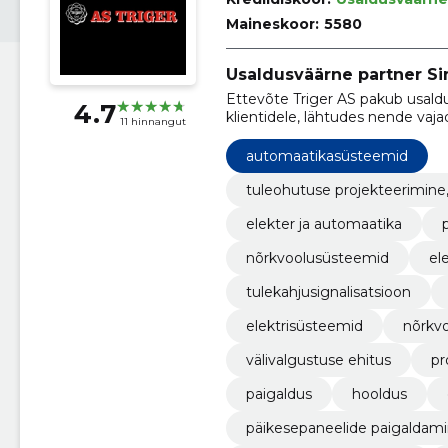
Maineskoor:
5580
Usaldusväärne partner Sin
Ettevõte Triger AS pakub usaldu
4.7
klientidele, lähtudes nende vaj
11 hinnangut
automaatikasüsteemid
tuleohutuse projekteerimine
elekter ja automaatika
nõrkvoolusüsteemid
el
tulekahjusignalisatsioon
elektrisüsteemid
nõrkv
välivalgustuse ehitus
pr
paigaldus
hooldus
päikesepaneelide paigaldam