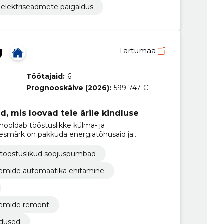
elektriseadmete paigaldus
Ü
Tartumaa
Töötajaid:
6
Prognooskäive (2026):
599 747 €
, mis loovad teie ärile kindluse
 hooldab tööstuslikke külma- ja
smärk on pakkuda energiatõhusaid ja
avad ettevõtete igapäevast toimimist ja
tööstuslikud soojuspumbad
emide automaatika ehitamine
eemide remont
ndused