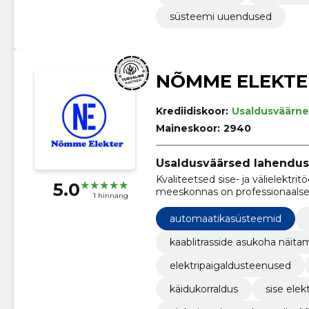
süsteemi uuendused
NÕMME ELEKTE
Krediidiskoor:
Usaldusväärne
Maineskoor:
2940
Usaldusväärsed lahenduse
Kvaliteetsed sise- ja välielektrit
5.0
meeskonnas on professionaalsed 
1 hinnang
automaatikasüsteemid
kaablitrasside asukoha näita
elektripaigaldusteenused
käidukorraldus
sise elek