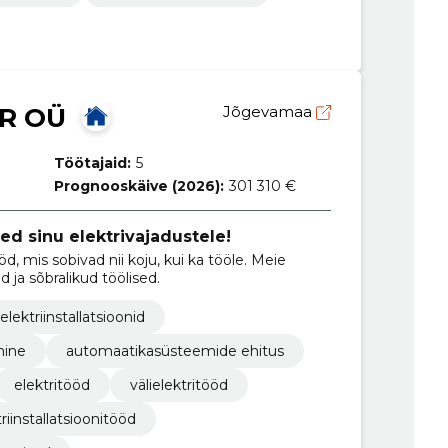
R OÜ
Jõgevamaa
Töötajaid:
5
Prognooskäive (2026):
301 310 €
d sinu elektrivajadustele!
ööd, mis sobivad nii koju, kui ka tööle. Meie
ja sõbralikud töölised.
elektriinstallatsioonid
mine
automaatikasüsteemide ehitus
elektritööd
välielektritööd
triinstallatsioonitööd