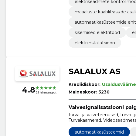
elektriseadmete kontrollmõ
maaaluste kaablitrasside as
automaatikasüsteemide ehi
sisemised elektritööd
e
elektriinstallatsioon
SALALUX AS
Krediidiskoor:
Usaldusväärne
4.8
Maineskoor:
3230
21 hinnangut
Valvesignalisatsiooni pai
turva- ja valveteenused, turva- j
Turvakaamerad, Videoseadmete 
projekteerimine, ehitamine ja h
automaatikasüsteemid