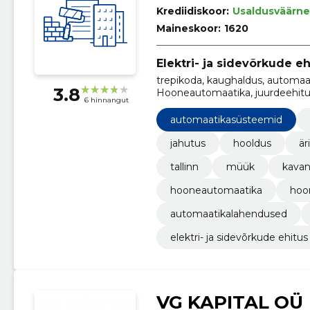
Krediidiskoor:
Usaldusväärne
Maineskoor:
1620
Elektri- ja sidevõrkude eh
trepikoda, kaughaldus, automaa
3.8
Hooneautomaatika, juurdeehitus
6 hinnangut
automaatikasüsteemid
jahutus
hooldus
är
tallinn
müük
kava
hooneautomaatika
hoo
automaatikalahendused
elektri- ja sidevõrkude ehitus
VG KAPITAL OÜ