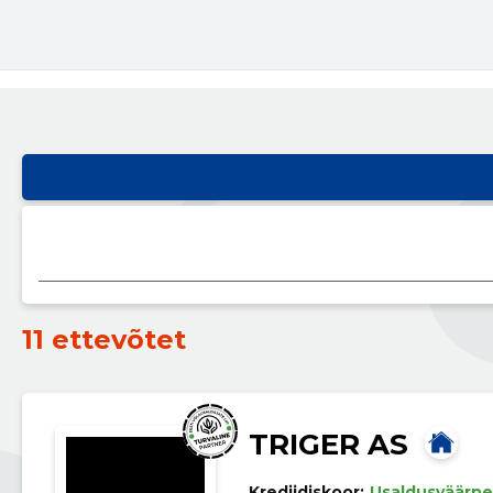
11 ettevõtet
TRIGER AS
Krediidiskoor:
Usaldusväärne