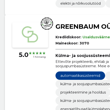
elektri ja nõrkvoolutööd
GREENBAUM O
Krediidiskoor:
Usaldusväärne
Maineskoor:
3070
5.0
Külma- ja soojussüsteemid
1 hinnang
Ettevõte projekteerib, ehitab ja
soojuspumbasüsteeme. Meie ee
töökindlaid lahendusi, mis toet
kulutõhusust.
automaatikasüsteemid
külma- ja soojuspumbasüste
projekteerimine ja hooldus
külma- ja soojuspumbasüst
energiatõhusad kütmislahe