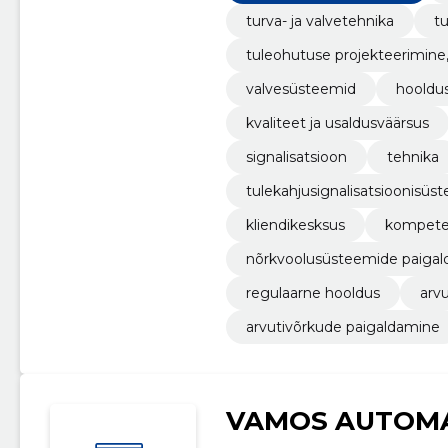
turva- ja valvetehnika
t
tuleohutuse projekteerimine
valvesüsteemid
hooldu
kvaliteet ja usaldusväärsus
signalisatsioon
tehnika
tulekahjusignalisatsioonisüs
kliendikesksus
kompete
nõrkvoolusüsteemide paigal
regulaarne hooldus
arv
arvutivõrkude paigaldamine
VAMOS AUTOMA