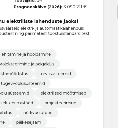
Töötajaid:
34
Prognooskäive (2026):
3 090 211 €
u elektriliste lahenduste jaoks!
sväärseid elektri- ja automaatikalahendusi
adustest ning parimatest tööstusstandarditest
, ehitamine ja hooldamine
projekteerimine ja paigaldus
ektrimõõdistus
turvasüsteemid
tugevvoolusüsteemid
oolu süsteemid
elektrilised mõõtmised
ojekteerimistööd
projekteerimine
ehitus
nõrkvoolutööd
ine
päikesejaam