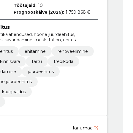
Töötajaid:
10
Prognooskäive (2026):
1 750 868 €
itus
tikalahendused, hoone juurdeehitus,
, kavandamine, müük, tallinn, ehitus
ehitus
ehitamine
renoveerimine
ikinnisvara
tartu
trepikoda
ndamine
juurdeehitus
ne juurdeehitus
kaughaldus
Harjumaa