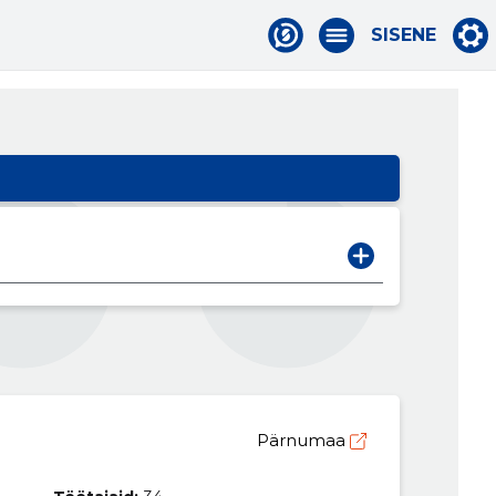
SISENE
Pärnumaa