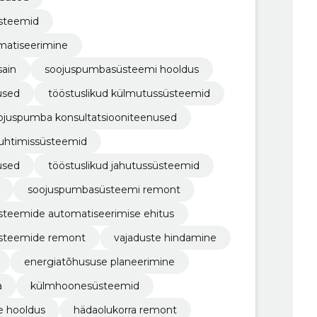
üsteemid
matiseerimine
ain
soojuspumbasüsteemi hooldus
used
tööstuslikud külmutussüsteemid
ojuspumba konsultatsiooniteenused
uhtimissüsteemid
used
tööstuslikud jahutussüsteemid
soojuspumbasüsteemi remont
steemide automatiseerimise ehitus
üsteemide remont
vajaduste hindamine
energiatõhususe planeerimine
a
külmhoonesüsteemid
e hooldus
hädaolukorra remont