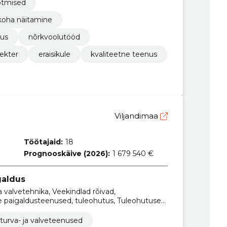
õtmised
ukoha näitamine
tus
nõrkvoolutööd
lekter
eraisikule
kvaliteetne teenus
Viljandimaa
Töötajaid:
18
Prognooskäive (2026):
1 679 540 €
galdus
a valvetehnika, Veekindlad rõivad,
paigaldusteenused, tuleohutus, Tuleohutuse
ooldamine, paigaldus, valvesüsteemid, hooldus
turva- ja valveteenused