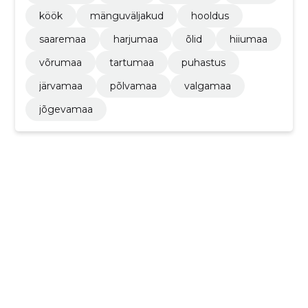
köök
mänguväljakud
hooldus
saaremaa
harjumaa
õlid
hiiumaa
võrumaa
tartumaa
puhastus
järvamaa
põlvamaa
valgamaa
jõgevamaa