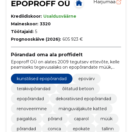
EPOPROFF OÜ
Harjumaa
Krediidiskoor:
Usaldusväärne
Maineskoor:
3320
Töötajaid:
5
Prognooskäive (2026):
605 923 €
Põrandad oma ala proffidelt
Epoproff OÜ on alates 2009 tegutsev ettevõte, kelle
peamiseks tegevusalaks on epopõrandate müük,
paigaldus ja renoveerimine.
kunstilised epopõrandad
epovärv
terakivipõrandad
õlitatud betoon
epopõrandad
dekoratiivsed epopõrandad
renoveerimine
mänguväljakute katted
paigaldus
põrand
caparol
müük
põrandad
conica
epokate
tallinn