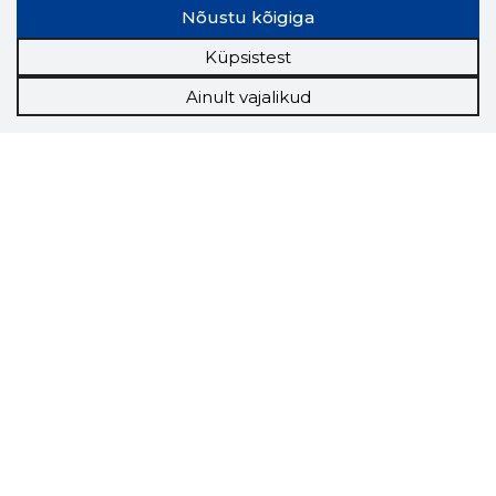
Nõustu kõigiga
Küpsistest
Ainult vajalikud
Storybook
Chrome laiendus
Storybooki laiendus ütleb Sulle, mis firma
veebilehel Sa parajasti viibid ja kui usaldusväärne
see firma täna on.
LAADI LAIENDUS ALLA
Näed helistaja tausta!
Storybooki Äpp toob
Sinuni
OTSEKONTAKTID
400 000 Eesti