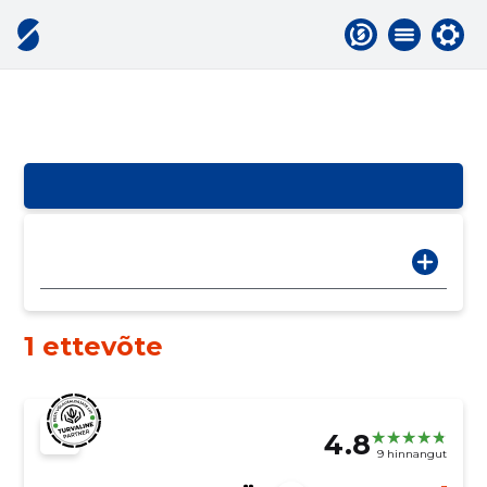
1 ettevõte
4.8
9 hinnangut