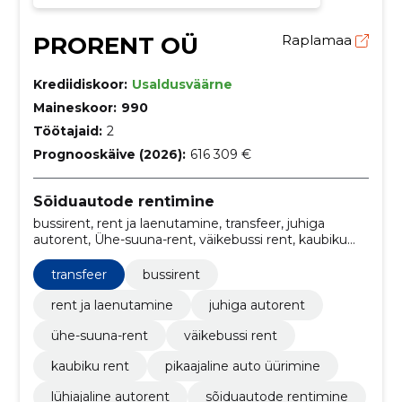
PRORENT OÜ
Raplamaa
Krediidiskoor:
Usaldusväärne
Maineskoor:
990
Töötajaid:
2
Prognooskäive (2026):
616 309 €
Sõiduautode rentimine
bussirent, rent ja laenutamine, transfeer, juhiga
autorent, Ühe-suuna-rent, väikebussi rent, kaubiku
rent, pikaajaline auto üürimine, lühiajaline autorent
transfeer
bussirent
rent ja laenutamine
juhiga autorent
ühe-suuna-rent
väikebussi rent
kaubiku rent
pikaajaline auto üürimine
lühiajaline autorent
sõiduautode rentimine