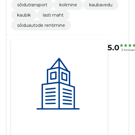
sõidutransport
kolimine
kaubavedu
kaubik
lasti maht
sõiduautode rentimine
5.0
3 hinna