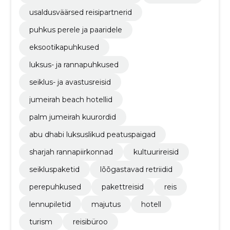
usaldusväärsed reisipartnerid
puhkus perele ja paaridele
eksootikapuhkused
luksus- ja rannapuhkused
seiklus- ja avastusreisid
jumeirah beach hotellid
palm jumeirah kuurordid
abu dhabi luksuslikud peatuspaigad
sharjah rannapiirkonnad
kultuurireisid
seikluspaketid
lõõgastavad retriidid
perepuhkused
pakettreisid
reis
lennupiletid
majutus
hotell
turism
reisibüroo