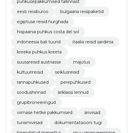
puhkusepakkumised tallinnast
eesti reisibüroo
bulgaaria reisipaketid
egiptuse reisid hurghada
hispaania puhkus costa del sol
indoneesia bali tuurid
itaalia reisid sardiinia
kreeka puhkus kreeta
suusareisid austriasse
majutus
kultuurireisid
seiklusreisid
rannapuhkused
perepuhkused
soodushinnad
äriklassi lennud
grupibroneeringud
viimase hetke pakkumised
äriviisad
turismiviisad
dokumentatsiooni tugi
kiirendatud menetlus
muu reserveerimine