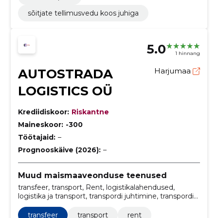
sõitjate tellimusvedu koos juhiga
5.0
1 hinnang
AUTOSTRADA
Harjumaa
LOGISTICS OÜ
Krediidiskoor:
Riskantne
Maineskoor:
-300
Töötajaid:
–
Prognooskäive (2026):
–
Muud maismaaveonduse teenused
transfeer, transport, Rent, logistikalahendused,
logistika ja transport, transpordi juhtimine, transpordi
logistika, professionaalsed transporditeenused,
tõhusad transpordilahendused, sõidukite
transfeer
transport
rent