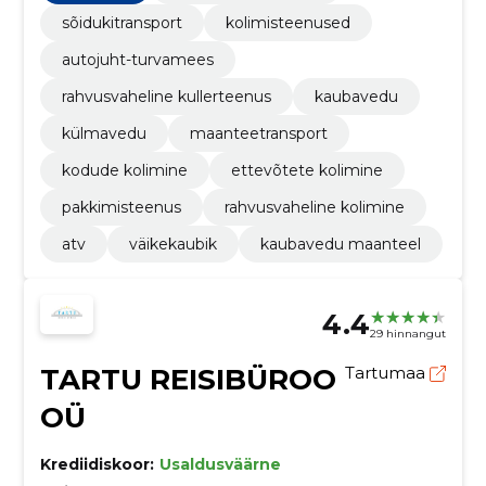
sõidukitransport
kolimisteenused
autojuht-turvamees
rahvusvaheline kullerteenus
kaubavedu
külmavedu
maanteetransport
kodude kolimine
ettevõtete kolimine
pakkimisteenus
rahvusvaheline kolimine
atv
väikekaubik
kaubavedu maanteel
4.4
29 hinnangut
TARTU REISIBÜROO
Tartumaa
OÜ
Krediidiskoor:
Usaldusväärne