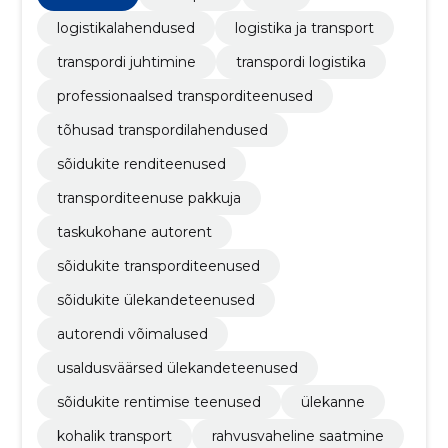
renditeenused
logistikalahendused
logistika ja transport
transpordi juhtimine
transpordi logistika
professionaalsed transporditeenused
tõhusad transpordilahendused
sõidukite renditeenused
transporditeenuse pakkuja
taskukohane autorent
sõidukite transporditeenused
sõidukite ülekandeteenused
autorendi võimalused
usaldusväärsed ülekandeteenused
sõidukite rentimise teenused
ülekanne
kohalik transport
rahvusvaheline saatmine