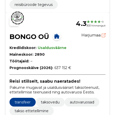
reisibüroode tegevus
4.3
303 hinnangut
BONGO OÜ
Harjumaa
Krediidiskoor:
Usaldusväärne
Maineskoor:
2890
Töötajaid:
–
Prognooskäive (2026):
637 152 €
Reisi stiilselt, saabu naeratades!
Pakume mugavat ja usaldusväärset taksoteenust,
ettetellimise teenuseid ning autovaruosi Eestis.
transfeer
taksovedu
autovaruosad
takso ettetellimine