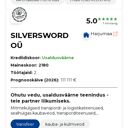
5.0
1 hinnang
SILVERSWORD
Harjumaa
OÜ
Krediidiskoor:
Usaldusväärne
Maineskoor:
2180
Töötajaid:
2
Prognooskäive (2026):
111 111 €
Ohutu vedu, usaldusväärne teenindus -
teie partner liikumiseks.
Mitmekülgsed transpordi- ja logistikateenused,
sealhulgas kaubaveod, transporditeenused,
kolimisteenused ning rahvusvaheline kullerteenus.
transfeer
kauba- ja külmveod