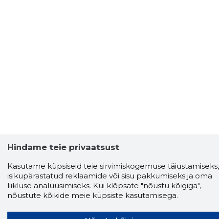
Storybook
Hindame teie privaatsust
Chrome laiendus
Kasutame küpsiseid teie sirvimiskogemuse täiustamiseks,
isikupärastatud reklaamide või sisu pakkumiseks ja oma
Storybooki laiendus ütleb Sulle, mis firma
liikluse analüüsimiseks. Kui klõpsate "nõustu kõigiga",
veebilehel Sa parajasti viibid ja kui usaldusväärne
nõustute kõikide meie küpsiste kasutamisega.
see firma täna on.
LAADI LAIENDUS ALLA