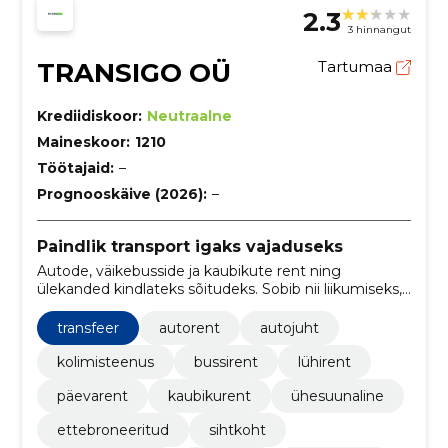
2.3
3 hinnangut
TRANSIGO OÜ
Tartumaa
Krediidiskoor:
Neutraalne
Maineskoor:
1210
Töötajaid:
–
Prognooskäive (2026):
–
Paindlik transport igaks vajaduseks
Autode, väikebusside ja kaubikute rent ning
ülekanded kindlateks sõitudeks. Sobib nii liikumiseks,
tööks kui ka kolimiseks.
transfeer
autorent
autojuht
kolimisteenus
bussirent
lühirent
päevarent
kaubikurent
ühesuunaline
ettebroneeritud
sihtkoht