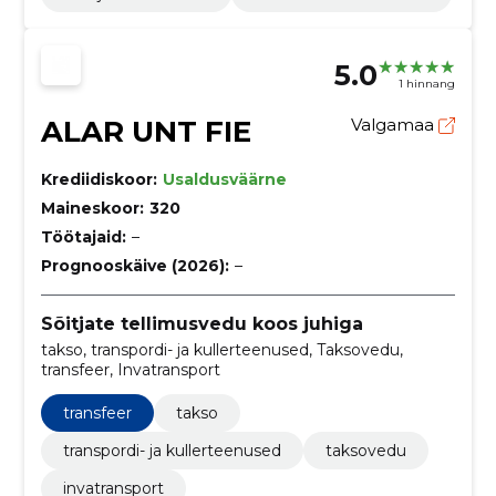
5.0
1 hinnang
ALAR UNT FIE
Valgamaa
Krediidiskoor:
Usaldusväärne
Maineskoor:
320
Töötajaid:
–
Prognooskäive (2026):
–
Sõitjate tellimusvedu koos juhiga
takso, transpordi- ja kullerteenused, Taksovedu,
transfeer, Invatransport
transfeer
takso
transpordi- ja kullerteenused
taksovedu
invatransport