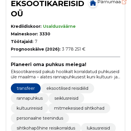
EKSOOTIKAREISID
Pärnumaa
OÜ
Krediidiskoor:
Usaldusväärne
Maineskoor:
3330
Töötajaid:
7
Prognooskäive (2026):
3 778 251 €
Planeeri oma puhkus meiega!
Eksootikareisid pakub hoolikalt korraldatud puhkuseid
üle maailma – alates rannapuhkusest kuni kultuuri- ja
seiklusreisideni. Tagame personaalse teeninduse ja
usaldusväärsed partnerid.
transfeer
eksootilised reisidiilid
rannapuhkus
seiklusreisid
kultuurireisid
mitmekesised sihtkohad
personaalne teenindus
sihtkohapõhine reisikorraldus
luksusreisid