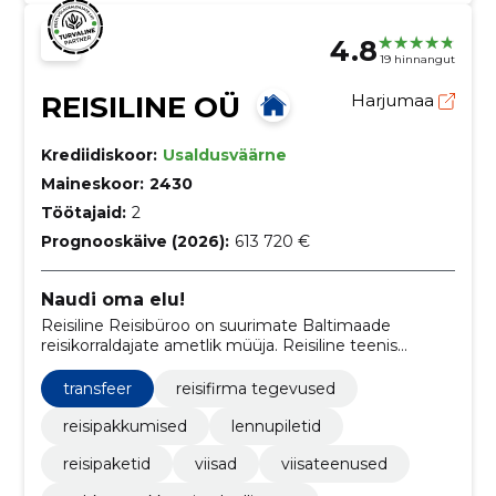
4.8
19 hinnangut
REISILINE OÜ
Harjumaa
Krediidiskoor:
Usaldusväärne
Maineskoor:
2430
Töötajaid:
2
Prognooskäive (2026):
613 720 €
Naudi oma elu!
Reisiline Reisibüroo on suurimate Baltimaade
reisikorraldajate ametlik müüja. Reisiline teenis
klientide usalduse tänades 8-aastasele kogemusele
rahvusvahelisel turul, kõrgele teenuste kvaliteedile
transfeer
reisifirma tegevused
ning pakutavate teenuste laiale spektrile .
reisipakkumised
lennupiletid
reisipaketid
viisad
viisateenused