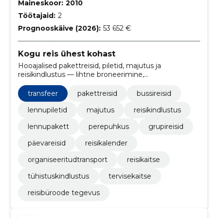
Maineskoor:
2010
Töötajaid:
2
Prognooskäive (2026):
53 652 €
Kogu reis ühest kohast
Hooajalised pakettreisid, piletid, majutus ja
reisikindlustus — lihtne broneerimine,
järelmaksuvalikud ja isiklik Tartu-kontori nõustamine.
transfeer
pakettreisid
bussireisid
lennupiletid
majutus
reisikindlustus
lennupakett
perepuhkus
grupireisid
päevareisid
reisikalender
organiseeritudtransport
reisikaitse
tühistuskindlustus
tervisekaitse
reisibüroode tegevus