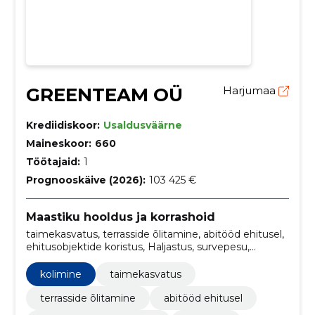
GREENTEAM OÜ
Harjumaa
Krediidiskoor:
Usaldusväärne
Maineskoor:
660
Töötajaid:
1
Prognooskäive (2026):
103 425 €
Maastiku hooldus ja korrashoid
taimekasvatus, terrasside õlitamine, abitööd ehitusel,
ehitusobjektide koristus, Haljastus, survepesu,
kolimine, ehitustööd, puude ja taimede istutamine,
transport
kolimine
taimekasvatus
terrasside õlitamine
abitööd ehitusel