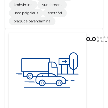
krohvimine
vundament
uste paigaldus
sisetööd
pragude parandamine
0.0
0 hinna