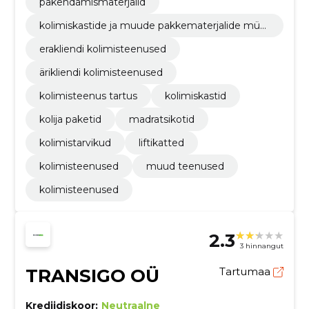
pakendamismaterjalid
kolimiskastide ja muude pakkematerjalide müü
k
erakliendi kolimisteenused
ärikliendi kolimisteenused
kolimisteenus tartus
kolimiskastid
kolija paketid
madratsikotid
kolimistarvikud
liftikatted
kolimisteenused
muud teenused
kolimisteenused
2.3
3 hinnangut
TRANSIGO OÜ
Tartumaa
Krediidiskoor:
Neutraalne