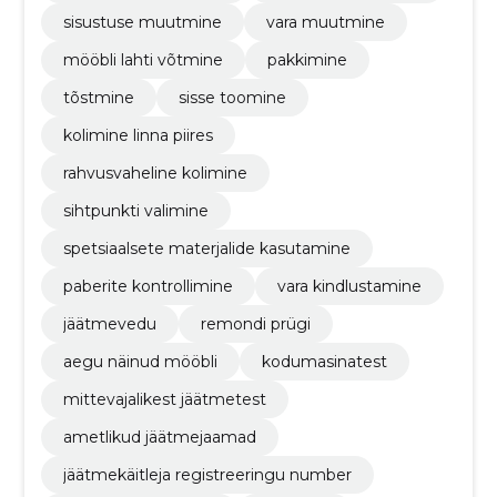
sisustuse muutmine
vara muutmine
mööbli lahti võtmine
pakkimine
tõstmine
sisse toomine
kolimine linna piires
rahvusvaheline kolimine
sihtpunkti valimine
spetsiaalsete materjalide kasutamine
paberite kontrollimine
vara kindlustamine
jäätmevedu
remondi prügi
aegu näinud mööbli
kodumasinatest
mittevajalikest jäätmetest
ametlikud jäätmejaamad
jäätmekäitleja registreeringu number