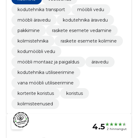
kolimistehnikat ja -tarvikuid.
kodutehnika transport
mööbli vedu
mööbli äravedu
kodutehnika äravedu
pakkimine
raskete esemete vedamine
kolimistehnika
raskete esemete kolimine
kodumööbli vedu
mööbli montaaz ja paigaldus
äravedu
kodutehnika utiliseerimine
vana mööbli utiliseerimine
korterite koristus
koristus
kolimisteenused
4.5
2 hinnangut