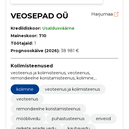
VEOSEPAD OÜ
Harjumaa
Krediidiskoor:
Usaldusväärne
Maineskoor:
710
Töötajaid:
1
Prognooskäive (2026):
38 981 €
Kolimisteenused
veoteenus ja kolimisteenus, veoteenus,
remondieelne koristamisteenus, kolimine,
mööblivedu, puhastusteenus, Eriveod, raskete asjade
vedu, kaubavedu, materjalide vedu
kolimine
veoteenus ja kolimisteenus
veoteenus
remondieelne koristamisteenus
mööblivedu
puhastusteenus
eriveod
raskete asjade vedu
kaubavedu