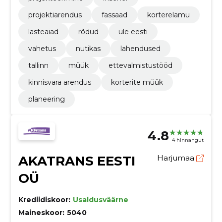
projektiarendus
fassaad
korterelamu
lasteaiad
rõdud
üle eesti
vahetus
nutikas
lahendused
tallinn
müük
ettevalmistustööd
kinnisvara arendus
korterite müük
planeering
4.8
4 hinnangut
AKATRANS EESTI
Harjumaa
OÜ
Krediidiskoor:
Usaldusväärne
Maineskoor:
5040