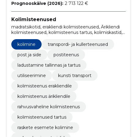
Prognooskäive (2026):
2 713 122 €
Kolimisteenused
madratsikotid, erakliendi kolimisteenused, Ärikliendi
kolimisteenused, kolimisteenus tartus, kolimiskastid,
kolija paketid, kolimisteenused, kolimine, muud
teenused, kolimiskastide ja muude pakkematerjalide
kolimine
transpordi- ja kullerteenused
müük
post ja side
postiteenus
ladustamine tallinnas ja tartus
utiliseerimine
kunsti transport
kolimisteenus erakliendile
kolimisteenus ärikliendile
rahvusvaheline kolimisteenus
kolimisteenused tartus
raskete esemete kolimine