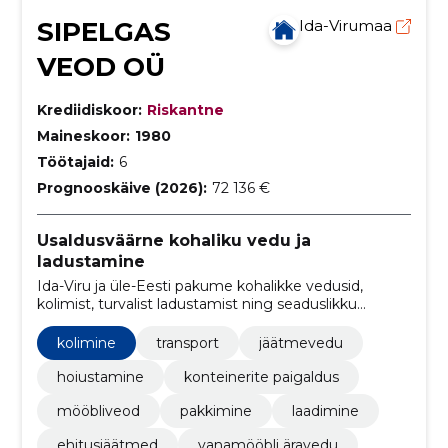
SIPELGAS
Ida-Virumaa
VEOD OÜ
Krediidiskoor:
Riskantne
Maineskoor:
1980
Töötajaid:
6
Prognooskäive (2026):
72 136 €
Usaldusväärne kohaliku vedu ja
ladustamine
Ida-Viru ja üle-Eesti pakume kohalikke vedusid,
kolimist, turvalist ladustamist ning seaduslikku
jäätmehaldust. Meil on koolitatud laadurid, paindlikud
hinnad, konteinerid ja väiksemad lammutustööd.
kolimine
transport
jäätmevedu
hoiustamine
konteinerite paigaldus
mööbliveod
pakkimine
laadimine
ehitusjäätmed
vanamööbli äravedu