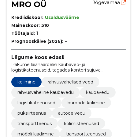
MRO OÜ
Jõgevamaa
Krediidiskoor:
Usaldusväärne
Maineskoor:
510
Töötajaid:
1
Prognooskäive (2026):
–
Liigume koos edasi!
Pakume laiahaardelisi kaubaveo- ja
logistikateenuseid, tagades kontori sujuva
ümberpaigutamise ja kaubakäitluse.
kolimine
rahvusvahelised veod
rahvusvaheline kaubavedu
kaubavedu
logistikateenused
büroode kolimine
puksiirteenus
autode vedu
transportteenus
kolimisteenused
mööbli laadimine
transportteenused