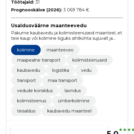
Töötajaid:
31
Prognooskäive (2026):
3 069 784 €
Usaldusväärne maanteevedu
Pakume kaubavedu ja kolimisteenuseid maanteel, et
teie kaup või kolimine liiguks sihtkohta sujuvalt ja
õigel ajal. Aitame vähendada transportimise
koordineerimise koormust.
kolimine
maanteeveo
maapealne transport
kolimisteenused
kaubavedu
logistika
vedu
transport
maa transport
vedude korraldus
laondus
kolimisteenus
ümberkolimine
teisaldus
kaubavedu maanteel
5.0