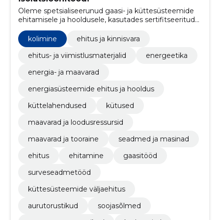
Oleme spetsialiseerunud gaasi- ja küttesüsteemide
ehitamisele ja hooldusele, kasutades sertifitseeritud
keevitusprotsesse ning pakkudes asjatundlikke
soojustusteenuseid erinevatele seadmetele ja
kolimine
ehitus ja kinnisvara
torustikele.
ehitus- ja viimistlusmaterjalid
energeetika
energia- ja maavarad
energiasüsteemide ehitus ja hooldus
küttelahendused
kütused
maavarad ja loodusressursid
maavarad ja tooraine
seadmed ja masinad
ehitus
ehitamine
gaasitööd
surveseadmetööd
küttesüsteemide väljaehitus
aurutorustikud
soojasõlmed