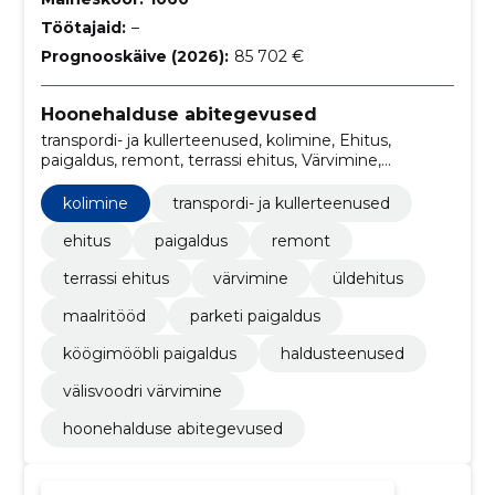
Töötajaid:
–
Prognooskäive (2026):
85 702 €
Hoonehalduse abitegevused
transpordi- ja kullerteenused, kolimine, Ehitus,
paigaldus, remont, terrassi ehitus, Värvimine,
Üldehitus, maalritööd, parketi paigaldus
kolimine
transpordi- ja kullerteenused
ehitus
paigaldus
remont
terrassi ehitus
värvimine
üldehitus
maalritööd
parketi paigaldus
köögimööbli paigaldus
haldusteenused
välisvoodri värvimine
hoonehalduse abitegevused