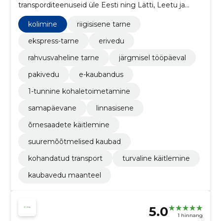
transporditeenuseid üle Eesti ning Lätti, Leetu ja
Soome. Teenused: ekspresskuller, erivedu, kolimine ja
laohaldus ettevõtetele ja eraisikutele.
kolimine
riigisisene tarne
ekspress-tarne
erivedu
rahvusvaheline tarne
järgmisel tööpäeval
pakivedu
e-kaubandus
1-tunnine kohaletoimetamine
samapäevane
linnasisene
õrnesaadete käitlemine
suuremõõtmelised kaubad
kohandatud transport
turvaline käitlemine
kaubavedu maanteel
5.0
1 hinnang