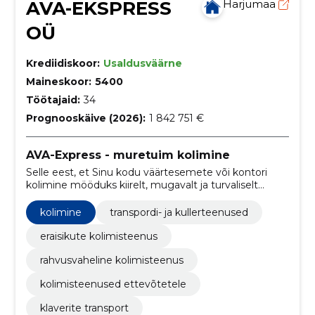
AVA-EKSPRESS
Harjumaa
OÜ
Krediidiskoor:
Usaldusväärne
Maineskoor:
5400
Töötajaid:
34
Prognooskäive (2026):
1 842 751 €
AVA-Express - muretuim kolimine
Selle eest, et Sinu kodu väärtesemete või kontori
kolimine mööduks kiirelt, mugavalt ja turvaliselt
hoolitsevad väljaõppinud kolimisspetsialistid.
kolimine
transpordi- ja kullerteenused
eraisikute kolimisteenus
rahvusvaheline kolimisteenus
kolimisteenused ettevõtetele
klaverite transport