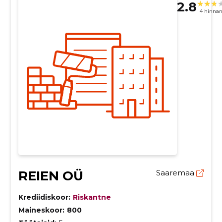
2.8
4 hinna
REIEN OÜ
Saaremaa
Krediidiskoor:
Riskantne
Maineskoor:
800