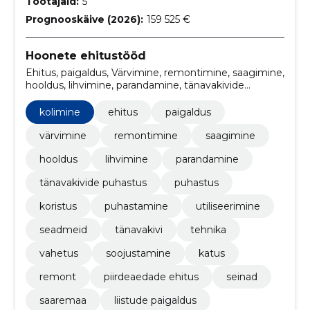
Töötajaid:
5
Prognooskäive (2026):
159 525 €
Hoonete ehitustööd
Ehitus, paigaldus, Värvimine, remontimine, saagimine,
hooldus, lihvimine, parandamine, tänavakivide
puhastus, puhastus
kolimine
ehitus
paigaldus
värvimine
remontimine
saagimine
hooldus
lihvimine
parandamine
tänavakivide puhastus
puhastus
koristus
puhastamine
utiliseerimine
seadmeid
tänavakivi
tehnika
vahetus
soojustamine
katus
remont
piirdeaedade ehitus
seinad
saaremaa
liistude paigaldus