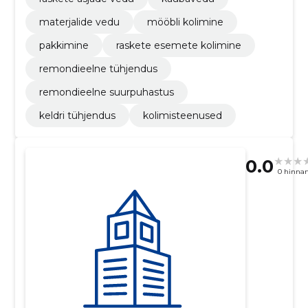
materjalide vedu
mööbli kolimine
pakkimine
raskete esemete kolimine
remondieelne tühjendus
remondieelne suurpuhastus
keldri tühjendus
kolimisteenused
0.0
0 hinna