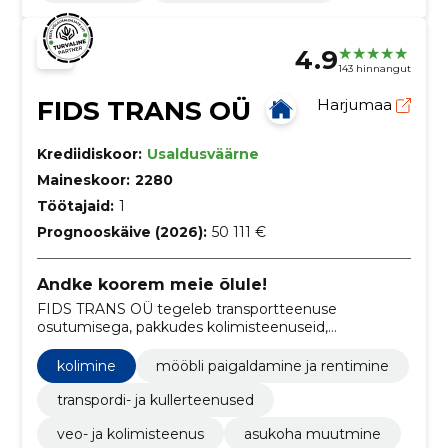
4.9
143 hinnangut
FIDS TRANS OÜ
Harjumaa
Krediidiskoor:
Usaldusväärne
Maineskoor:
2280
Töötajaid:
1
Prognooskäive (2026):
50 111 €
Andke koorem meie õlule!
FIDS TRANS OÜ tegeleb transportteenuse
osutumisega, pakkudes kolimisteenuseid,
jäätmevedu ja ka laadijateenust.
kolimine
mööbli paigaldamine ja rentimine
transpordi- ja kullerteenused
veo- ja kolimisteenus
asukoha muutmine