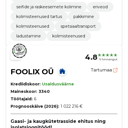
seifide ja raskeesemete kolimine
eriveod
kolimisteenused tartus
pakkimine
kolimisteenused
spetsiaaltransport
ladustamine
kolimisteenused
4.8
5 hinnangut
FOOLIX OÜ
Tartumaa
Krediidiskoor:
Usaldusväärne
Maineskoor:
3340
Töötajaid:
6
Prognooskäive (2026):
1 022 216 €
Gaasi- ja kaugkütetrasside ehitus ning
isolatsioonitööd!