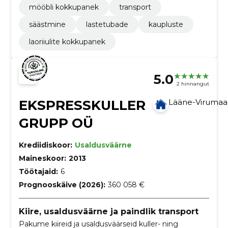
mööbli kokkupanek
transport
säästmine
lastetubade
kaupluste
laoriiulite kokkupanek
5.0
2 hinnangut
EKSPRESSKULLER
Lääne-Viruma
GRUPP OÜ
Krediidiskoor:
Usaldusväärne
Maineskoor:
2013
Töötajaid:
6
Prognooskäive (2026):
360 058 €
Kiire, usaldusväärne ja paindlik transport
Pakume kiireid ja usaldusväärseid kuller- ning