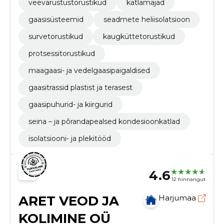
veevarustustorustikud
katlamajad
gaasisüsteemid
seadmete heliisolatsioon
survetorustikud
kaugküttetorustikud
protsessitorustikud
maagaasi- ja vedelgaasipaigaldised
gaasitrassid plastist ja terasest
gaasipuhurid- ja kiirgurid
seina – ja põrandapealsed kondesioonkatlad
isolatsiooni- ja plekitööd
4.6
12 hinnangut
ARET VEOD JA
Harjumaa
KOLIMINE OÜ