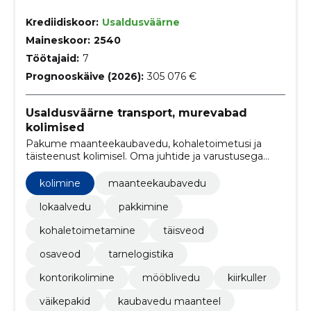
Krediidiskoor:
Usaldusväärne
Maineskoor:
2540
Töötajaid:
7
Prognooskäive (2026):
305 076 €
Usaldusväärne transport, murevabad
kolimised
Pakume maanteekaubavedu, kohaletoimetusi ja
täisteenust kolimisel. Oma juhtide ja varustusega
tagame õigeaegse ning turvalise kauba- ja
mööblikäitlemise.
kolimine
maanteekaubavedu
lokaalvedu
pakkimine
kohaletoimetamine
täisveod
osaveod
tarnelogistika
kontorikolimine
mööblivedu
kiirkuller
väikepakid
kaubavedu maanteel