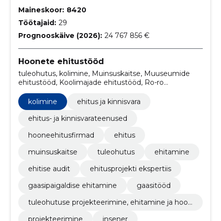
Maineskoor:
8420
Töötajaid:
29
Prognooskäive (2026):
24 767 856 €
Hoonete ehitustööd
tuleohutus, kolimine, Muinsuskaitse, Muuseumide
ehitustööd, Koolimajade ehitustööd, Ro-ro
reisiparvlaevade sadamahoonete ehitustööd,
Arhitektuuri-, insener-tehnilise projekteerimise ja
kolimine
ehitus ja kinnisvara
planeerimisteenused, Spordirajatiste ehitustööd,
Kliinikute ehitustööd, Haridus- ja teadustööga seotud
ehitus- ja kinnisvarateenused
hoonete ehitustööd
hooneehitusfirmad
ehitus
muinsuskaitse
tuleohutus
ehitamine
ehitise audit
ehitusprojekti ekspertiis
gaasipaigaldise ehitamine
gaasitööd
tuleohutuse projekteerimine, ehitamine ja hool
damine
projekteerimine
insener