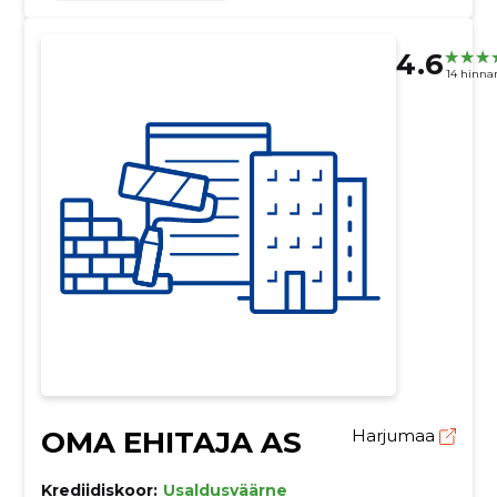
4.6
14 hinna
OMA EHITAJA AS
Harjumaa
Krediidiskoor:
Usaldusväärne