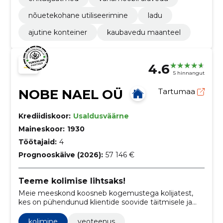
nõuetekohane utiliseerimine
ladu
ajutine konteiner
kaubavedu maanteel
4.6
5 hinnangut
NOBE NAEL OÜ
Tartumaa
Krediidiskoor:
Usaldusväärne
Maineskoor:
1930
Töötajaid:
4
Prognooskäive (2026):
57 146 €
Teeme kolimise lihtsaks!
Meie meeskond koosneb kogemustega kolijatest,
kes on pühendunud klientide soovide täitmisele ja
tagavad, et kolitavad esemed jõuavad alati tervetena
sihtpunkti, kasutades samal ajal professionaalset
kolimine
veoteenus