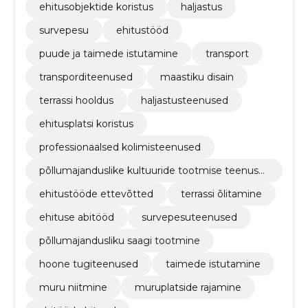
ehitusobjektide koristus
haljastus
survepesu
ehitustööd
puude ja taimede istutamine
transport
transporditeenused
maastiku disain
terrassi hooldus
haljastusteenused
ehitusplatsi koristus
professionaalsed kolimisteenused
põllumajanduslike kultuuride tootmise teenuse
d
ehitustööde ettevõtted
terrassi õlitamine
ehituse abitööd
survepesuteenused
põllumajandusliku saagi tootmine
hoone tugiteenused
taimede istutamine
muru niitmine
muruplatside rajamine