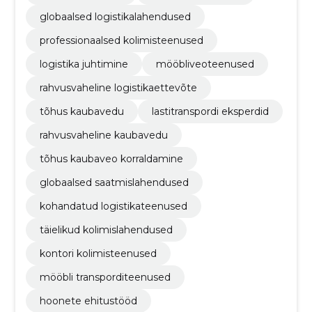
globaalsed logistikalahendused
professionaalsed kolimisteenused
logistika juhtimine
mööbliveoteenused
rahvusvaheline logistikaettevõte
tõhus kaubavedu
lastitranspordi eksperdid
rahvusvaheline kaubavedu
tõhus kaubaveo korraldamine
globaalsed saatmislahendused
kohandatud logistikateenused
täielikud kolimislahendused
kontori kolimisteenused
mööbli transporditeenused
hoonete ehitustööd