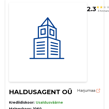
2.3
3 hinnan
HALDUSAGENT OÜ
Harjumaa
Krediidiskoor:
Usaldusväärne
Maineskoor:
1060