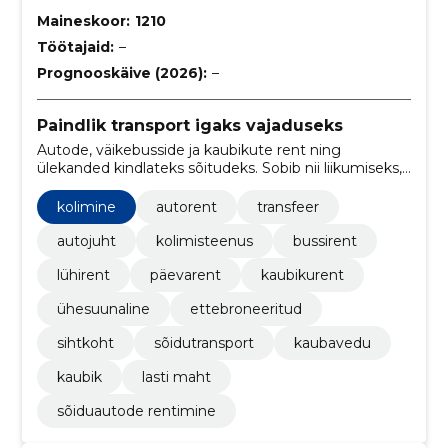
Maineskoor:
1210
Töötajaid:
–
Prognooskäive (2026):
–
Paindlik transport igaks vajaduseks
Autode, väikebusside ja kaubikute rent ning
ülekanded kindlateks sõitudeks. Sobib nii liikumiseks,
tööks kui ka kolimiseks.
kolimine
autorent
transfeer
autojuht
kolimisteenus
bussirent
lühirent
päevarent
kaubikurent
ühesuunaline
ettebroneeritud
sihtkoht
sõidutransport
kaubavedu
kaubik
lasti maht
sõiduautode rentimine