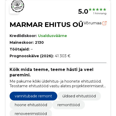
5.0
1 hinnang
MARMAR EHITUS OÜ
Võrumaa
Krediidiskoor:
Usaldusväärne
Maineskoor:
2130
Töötajaid:
–
Prognooskäive (2026):
41 303 €
Kõik mida teeme, teeme hästi ja veel
paremini.
Me pakume kõiki üldehitus- ja hoonete ehitustööd.
Teostame ehitustööd vastu alates projekteerimisest
kuni täieliku valmimiseni.
vannitubade remont
üldised ehitustööd
hoone ehitustööd
remonttööd
renoveerimistööd