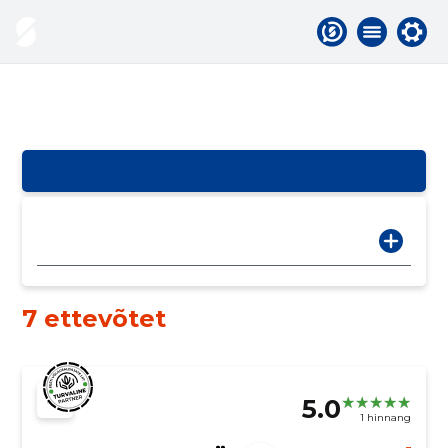
7 ettevõtet
5.0
1 hinnang