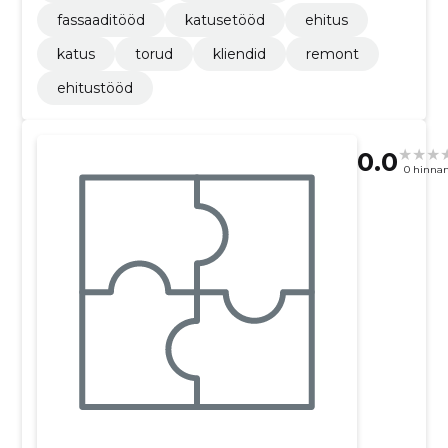
fassaaditööd
katusetööd
ehitus
katus
torud
kliendid
remont
ehitustööd
0.0
0 hinna