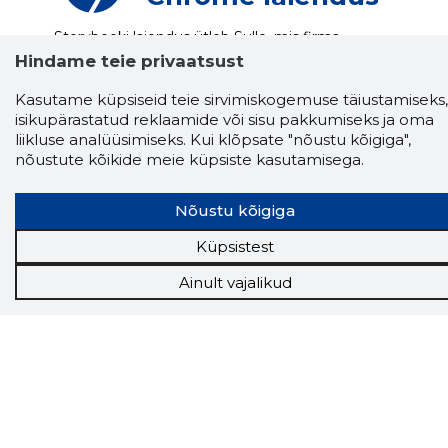
Storybooki laiendus ütleb Sulle, mis firma
veebilehel Sa parajasti viibid ja kui usaldusväärne
Hindame teie privaatsust
see firma täna on.
LAADI LAIENDUS ALLA
Kasutame küpsiseid teie sirvimiskogemuse täiustamiseks,
isikupärastatud reklaamide või sisu pakkumiseks ja oma
liikluse analüüsimiseks. Kui klõpsate "nõustu kõigiga",
nõustute kõikide meie küpsiste kasutamisega.
Näed helistaja tausta!
Storybooki Äpp toob
Sinuni
OTSEKONTAKTID
400 000 Eesti
ettevõtte ja isikute kohta (juhid, ametnikud).
Nõustu kõigiga
Andmed on rikastatud maksevõime ja
finantsinfoga.
Küpsistest
Ainult vajalikud
Tööriistad
Sooduspakkumised
Hanked
Tööturg
Sihtkliendid
Rakendused