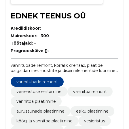
EDNEK TEENUS OÜ
Krediidiskoor:
Maineskoor:
-300
Töötajaid:
–
Prognooskäive ():
–
vannitubade remont, korralik drenaaž, plaatide
paigaldamine, mustrite ja disainielementide loomine,
veekindluse tagamine, sanitaartehnilised tööd,
hüdroisolatsioonisüsteemid, sanitaartehnilised tööd,
vannitubade remont
korralik drenaaž, hüdroisolatsioonisüsteemid
vesieristuse ehitamine
vannitoa remont
vannitoa plaatimine
aurusaunade plaatimine
esiku plaatimine
köögi ja vannitoa plaatimine
vesieristus