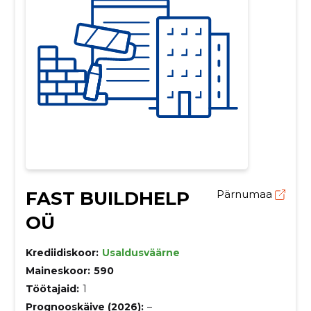
FAST BUILDHELP
Pärnumaa
OÜ
Krediidiskoor:
Usaldusväärne
Maineskoor:
590
Töötajaid:
1
Prognooskäive (2026):
–