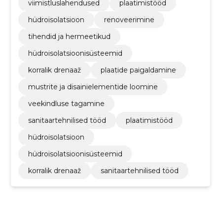
viimistluslahendused
plaatimistööd
hüdroisolatsioon
renoveerimine
tihendid ja hermeetikud
hüdroisolatsioonisüsteemid
korralik drenaaž
plaatide paigaldamine
mustrite ja disainielementide loomine
veekindluse tagamine
sanitaartehnilised tööd
plaatimistööd
hüdroisolatsioon
hüdroisolatsioonisüsteemid
korralik drenaaž
sanitaartehnilised tööd