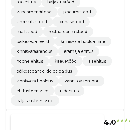
aia ehitus
haljastustööd
vundamenditööd
plaatimistööd
lammutustööd
pinnasetööd
mullatööd
restaureerimistööd
päikesepaneelid
kinnisvara hooldamine
kinnisvaraarendus
eramaja ehitus
hoone ehitus
kaevetööd
aiaehitus
päikesepaneelide paigaldus
kinnisvara hooldus
vannitoa remont
ehitusteenused
üldehitus
haljastusteenused
4.0
1 hin