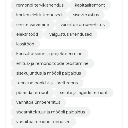
remondi terviklahendus
kapitaalremont
korteri elektriteenused
siseviimistlus
seinte värvimine
vannitoa ümberehitus
elektritööd
valgustuslahendused
kipsitööd
konsultatsioon ja projekteerimine
ehitus- ja remonditööde teostamine
sisekujundus ja mööbli paigaldus
tehniline hooldus ja järelteenus
põranda remont
seinte ja lagede remont
vannitoa ümberehitus
sisearhitektuur ja mööbli paigaldus
vannitoa remonditeenused