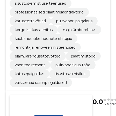
sisustusviimistluse teenused
professionaalsed plaatimiskontraktorid
katuseettevõtjad
puitvoodri paigaldus
kerge karkassi ehitus
maja ümberehitus
kaubanduslike hoonete ehitajad
remont- ja renoveerimisteenused
elamuarendusettevõtted
plaatimistööd
vannitoa remont
puitvoodrilaua tööd
katusepaigaldus
sisustusviimistlus
väiksemad raamipaigaldused
0.0
0 hinna