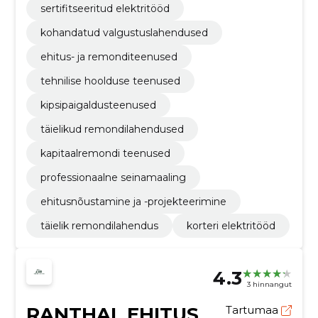
sertifitseeritud elektritööd
kohandatud valgustuslahendused
ehitus- ja remonditeenused
tehnilise hoolduse teenused
kipsipaigaldusteenused
täielikud remondilahendused
kapitaalremondi teenused
professionaalne seinamaaling
ehitusnõustamine ja -projekteerimine
täielik remondilahendus
korteri elektritööd
4.3
3 hinnangut
RANTHAL EHITUS
Tartumaa