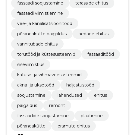
fassaadi soojustamine
terasside ehitus
fassaadi viimistlemine
vee- ja kanalisatsioonitööd
põrandakütte paigaldus
aedade ehitus
vannitubade ehitus
torutööd ja küttesüsteemid
fassaaditööd
siseviimistlus
katuse- ja vihmaveesüsteemid
akna- ja uksetööd
haljastustööd
soojustamine
lahendused
ehitus
paigaldus
remont
fassaadide soojustamine
plaatimine
põrandakütte
eramute ehitus