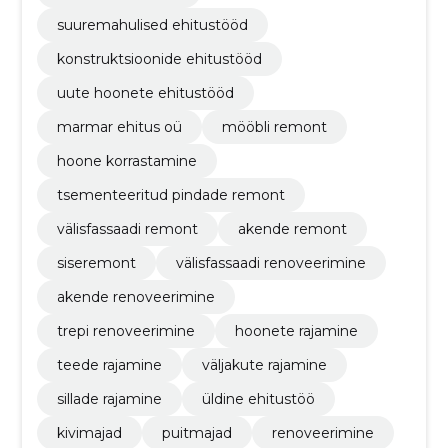
suuremahulised ehitustööd
konstruktsioonide ehitustööd
uute hoonete ehitustööd
marmar ehitus oü
mööbli remont
hoone korrastamine
tsementeeritud pindade remont
välisfassaadi remont
akende remont
siseremont
välisfassaadi renoveerimine
akende renoveerimine
trepi renoveerimine
hoonete rajamine
teede rajamine
väljakute rajamine
sillade rajamine
üldine ehitustöö
kivimajad
puitmajad
renoveerimine