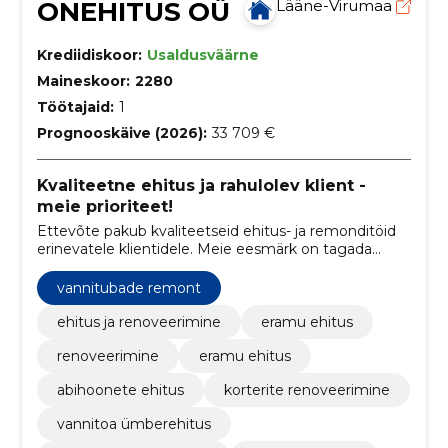
ONEHITUS OÜ
Lääne-Virumaa
Krediidiskoor:
Usaldusväärne
Maineskoor:
2280
Töötajaid:
1
Prognooskäive (2026):
33 709 €
Kvaliteetne ehitus ja rahulolev klient -
meie prioriteet!
Ettevõte pakub kvaliteetseid ehitus- ja remonditöid
erinevatele klientidele. Meie eesmärk on tagada
klientide rahulolu ja pakkuda usaldusväärset teenust
vannitubade remont
ehitus ja renoveerimine
eramu ehitus
renoveerimine
eramu ehitus
abihoonete ehitus
korterite renoveerimine
vannitoa ümberehitus