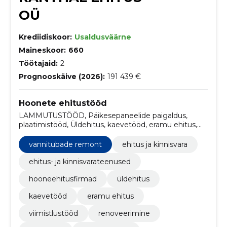
OÜ
Krediidiskoor:
Usaldusväärne
Maineskoor:
660
Töötajaid:
2
Prognooskäive (2026):
191 439 €
Hoonete ehitustööd
LAMMUTUSTÖÖD, Päikesepaneelide paigaldus,
plaatimistööd, Üldehitus, kaevetööd, eramu ehitus,
viimistlustööd, renoveerimine, aia ehitus,
Haljastustööd
vannitubade remont
ehitus ja kinnisvara
ehitus- ja kinnisvarateenused
hooneehitusfirmad
üldehitus
kaevetööd
eramu ehitus
viimistlustööd
renoveerimine