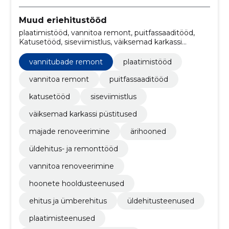
Muud eriehitustööd
plaatimistööd, vannitoa remont, puitfassaaditööd,
Katusetööd, siseviimistlus, väiksemad karkassi
püstitused, majade renoveerimine, ärihooned,
üldehitus- ja remonttööd, vannitoa renoveerimine
vannitubade remont
plaatimistööd
vannitoa remont
puitfassaaditööd
katusetööd
siseviimistlus
väiksemad karkassi püstitused
majade renoveerimine
ärihooned
üldehitus- ja remonttööd
vannitoa renoveerimine
hoonete hooldusteenused
ehitus ja ümberehitus
üldehitusteenused
plaatimisteenused