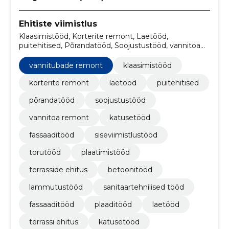
Ehitiste viimistlus
Klaasimistööd, Korterite remont, Laetööd,
puitehitised, Põrandatööd, Soojustustööd, vannitoa
remont, katusetööd, fassaaditööd, Siseviimistlustööd
vannitubade remont
klaasimistööd
korterite remont
laetööd
puitehitised
põrandatööd
soojustustööd
vannitoa remont
katusetööd
fassaaditööd
siseviimistlustööd
torutööd
plaatimistööd
terrasside ehitus
betoonitööd
lammutustööd
sanitaartehnilised tööd
fassaaditööd
plaaditööd
laetööd
terrassi ehitus
katusetööd