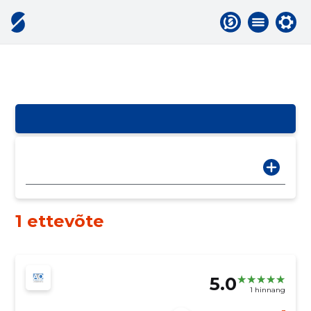
1 ettevõte
5.0
1 hinnang