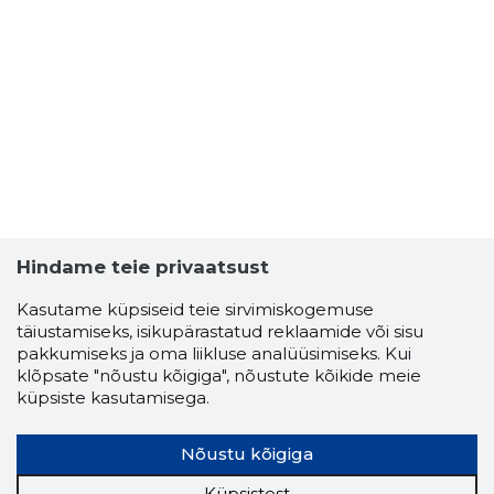
Hindame teie privaatsust
Kasutame küpsiseid teie sirvimiskogemuse
täiustamiseks, isikupärastatud reklaamide või sisu
pakkumiseks ja oma liikluse analüüsimiseks. Kui
klõpsate "nõustu kõigiga", nõustute kõikide meie
küpsiste kasutamisega.
Nõustu kõigiga
Küpsistest