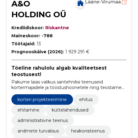
A&O
Lääne-Virumaa
HOLDING OÜ
Krediidiskoor:
Riskantne
Maineskoor:
-788
Töötajaid:
13
Prognooskäive (2026):
1 929 291 €
Tõeline rahulolu algab kvaliteetsest
teostusest!
Pakume laias valikus santehnilisi teenuseid
kortermajadele ja tööstushoonetele ning teostame
vee-, kanalisatsiooni- ja küttesüsteemide
täislahendusi.
korteri projekteerimine
ehitus
ehitamine
küttelahendused
administratiivne teenus
andmete turvalisus
heakorrateenus