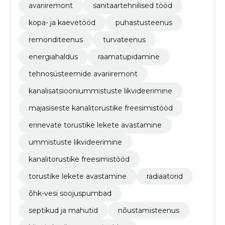
avariiremont
sanitaartehnilised tööd
kopa- ja kaevetööd
puhastusteenus
remonditeenus
turvateenus
energiahaldus
raamatupidamine
tehnosüsteemide avariiremont
kanalisatsiooniummistuste likvideerimine
majasiseste kanalitorustike freesimistööd
erinevate torustike lekete avastamine
ummistuste likvideerimine
kanalitorustike freesimistööd
torustike lekete avastamine
radiaatorid
õhk-vesi soojuspumbad
septikud ja mahutid
nõustamisteenus