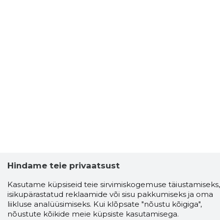
Hindame teie privaatsust
Kasutame küpsiseid teie sirvimiskogemuse täiustamiseks,
isikupärastatud reklaamide või sisu pakkumiseks ja oma
Storybook
liikluse analüüsimiseks. Kui klõpsate "nõustu kõigiga",
Chrome laiendus
nõustute kõikide meie küpsiste kasutamisega.