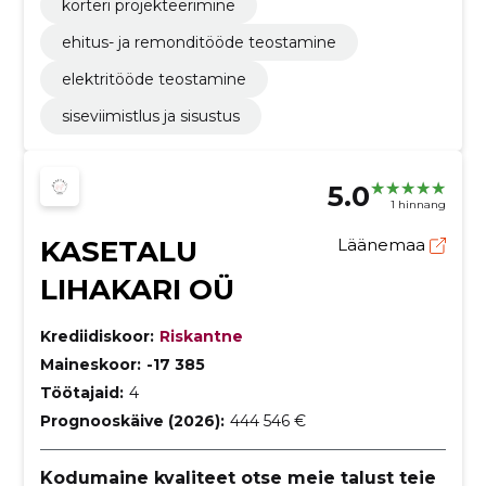
korteri projekteerimine
ehitus- ja remonditööde teostamine
elektritööde teostamine
siseviimistlus ja sisustus
5.0
1 hinnang
KASETALU
Läänemaa
LIHAKARI OÜ
Krediidiskoor:
Riskantne
Maineskoor:
-17 385
Töötajaid:
4
Prognooskäive (2026):
444 546 €
Kodumaine kvaliteet otse meie talust teie