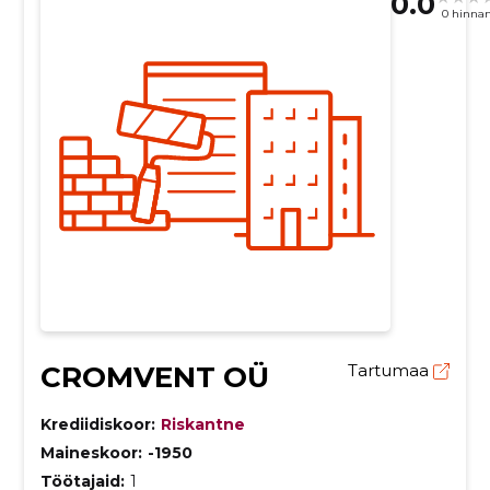
0.0
0 hinna
CROMVENT OÜ
Tartumaa
Krediidiskoor:
Riskantne
Maineskoor:
-1950
Töötajaid:
1