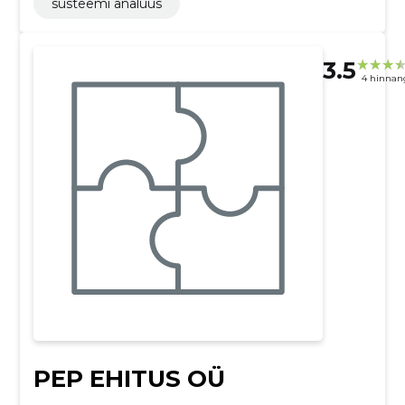
süsteemi analüüs
3.5
4 hinnan
PEP EHITUS OÜ