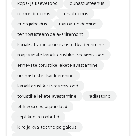
kopa- ja kaevetööd
puhastusteenus
remonditeenus
turvateenus
energiahaldus
raamatupidamine
tehnosüsteemide avariiremont
kanalisatsiooniummistuste likvideerimine
majasiseste kanalitorustike freesimistööd
erinevate torustike lekete avastamine
ummistuste likvideerimine
kanalitorustike freesimistööd
torustike lekete avastamine
radiaatorid
õhk-vesi soojuspumbad
septikud ja mahutid
kiire ja kvaliteetne paigaldus