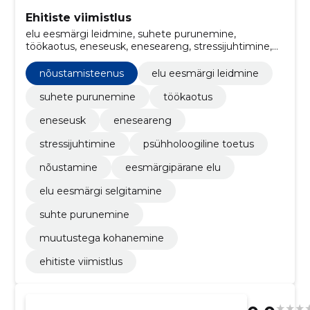
Ehitiste viimistlus
elu eesmärgi leidmine, suhete purunemine,
töökaotus, eneseusk, eneseareng, stressijuhtimine,
psühholoogiline toetus, nõustamine, eesmärgipärane
elu, elu eesmärgi selgitamine
nõustamisteenus
elu eesmärgi leidmine
suhete purunemine
töökaotus
eneseusk
eneseareng
stressijuhtimine
psühholoogiline toetus
nõustamine
eesmärgipärane elu
elu eesmärgi selgitamine
suhte purunemine
muutustega kohanemine
ehitiste viimistlus