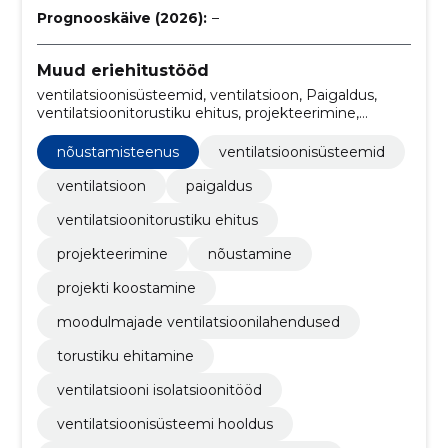
Prognooskäive (2026):
–
Muud eriehitustööd
ventilatsioonisüsteemid, ventilatsioon, Paigaldus,
ventilatsioonitorustiku ehitus, projekteerimine,
nõustamine, projekti koostamine, moodulmajade
ventilatsioonilahendused, torustiku ehitamine,
nõustamisteenus
ventilatsioonisüsteemid
ventilatsiooni isolatsioonitööd
ventilatsioon
paigaldus
ventilatsioonitorustiku ehitus
projekteerimine
nõustamine
projekti koostamine
moodulmajade ventilatsioonilahendused
torustiku ehitamine
ventilatsiooni isolatsioonitööd
ventilatsioonisüsteemi hooldus