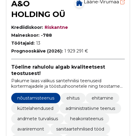
A&O
Lääne-Virumaa
HOLDING OÜ
Krediidiskoor:
Riskantne
Maineskoor:
-788
Töötajaid:
13
Prognooskäive (2026):
1 929 291 €
Tõeline rahulolu algab kvaliteetsest
teostusest!
Pakume laias valikus santehnilisi teenuseid
kortermajadele ja tööstushoonetele ning teostame
vee-, kanalisatsiooni- ja küttesüsteemide
täislahendusi.
nõustamisteenus
ehitus
ehitamine
küttelahendused
administratiivne teenus
andmete turvalisus
heakorrateenus
avariiremont
sanitaartehnilised tööd