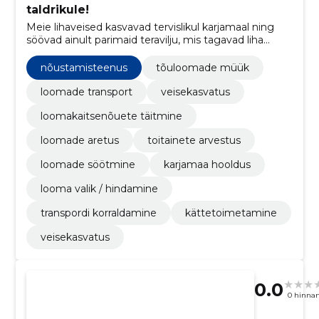
taldrikule!
Meie lihaveised kasvavad tervislikul karjamaal ning
söövad ainult parimaid teravilju, mis tagavad liha
maitse, mahlasuse ja tervislikkuse.
nõustamisteenus
tõuloomade müük
loomade transport
veisekasvatus
loomakaitsenõuete täitmine
loomade aretus
toitainete arvestus
loomade söötmine
karjamaa hooldus
looma valik / hindamine
transpordi korraldamine
kättetoimetamine
veisekasvatus
0.0
0 hinna