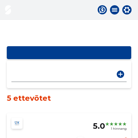
5 ettevõtet
5.0
1 hinnang