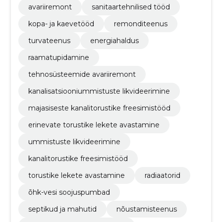
avariiremont
sanitaartehnilised tööd
kopa- ja kaevetööd
remonditeenus
turvateenus
energiahaldus
raamatupidamine
tehnosüsteemide avariiremont
kanalisatsiooniummistuste likvideerimine
majasiseste kanalitorustike freesimistööd
erinevate torustike lekete avastamine
ummistuste likvideerimine
kanalitorustike freesimistööd
torustike lekete avastamine
radiaatorid
õhk-vesi soojuspumbad
septikud ja mahutid
nõustamisteenus