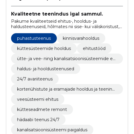
Kvaliteetne teenindus igal sammul.
Pakume kvaliteetseid ehitus-, hooldus- ja
haldusteenuseid, hõlmates nii sise- kui väliskoristust,
tehnosüsteemide jälgimist ning üldist
kinnisvarahooldust.
puhastusteenus
kinnisvarahooldus
küttesüsteemide hooldus
ehitustööd
ütte- ja vee- ning kanalisatsioonisüsteemide ehi
tus
haldus- ja hooldusteenused
24/7 avariiteenus
korteriühistute ja eramajade hooldus ja teenind
amine
veesüsteemi ehitus
kütteseadmete remont
hädaabi teenus 24/7
kanalisatsioonisüsteemi paigaldus