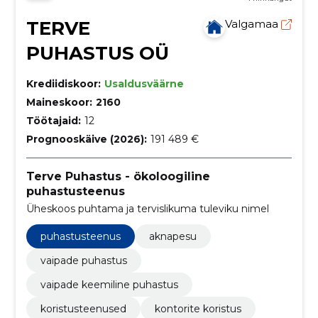
TERVE
Valgamaa
PUHASTUS OÜ
Krediidiskoor:
Usaldusväärne
Maineskoor:
2160
Töötajaid:
12
Prognooskäive (2026):
191 489 €
Terve Puhastus - ökoloogiline
puhastusteenus
Üheskoos puhtama ja tervislikuma tuleviku nimel
puhastusteenus
aknapesu
vaipade puhastus
vaipade keemiline puhastus
koristusteenused
kontorite koristus