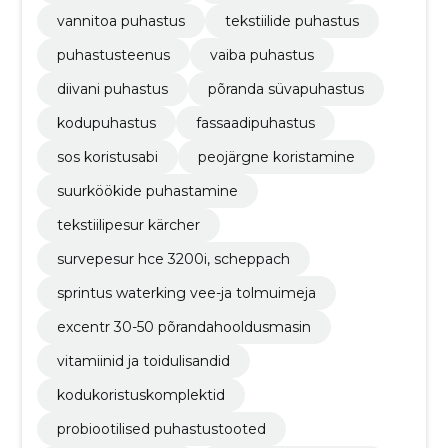
vannitoa puhastus
tekstiilide puhastus
puhastusteenus
vaiba puhastus
diivani puhastus
põranda süvapuhastus
kodupuhastus
fassaadipuhastus
sos koristusabi
peojärgne koristamine
suurköökide puhastamine
tekstiilipesur kärcher
survepesur hce 3200i, scheppach
sprintus waterking vee-ja tolmuimeja
excentr 30-50 põrandahooldusmasin
vitamiinid ja toidulisandid
kodukoristuskomplektid
probiootilised puhastustooted