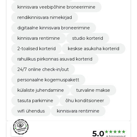
kinnisvara veebipõhine broneerimine
rendikinnisvara nimekirjad
digitaalne kinnisvara broneerimine
kinnisvara rentimine
studio korterid
2-toalised korterid
keskse asukoha korterid
rahulikus piirkonnas asuvad korterid
24/7 online check-in/out
personaalne kogemuspakett
külaliste juhendamine
turvaline makse
tasuta parkimine
õhu konditsioneer
wifi ühendus
kinnisvara rentimine
5.0
4 hinnangut