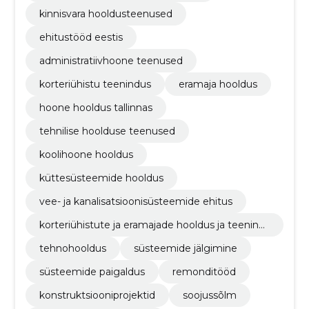
kinnisvara hooldusteenused
ehitustööd eestis
administratiivhoone teenused
korteriühistu teenindus
eramaja hooldus
hoone hooldus tallinnas
tehnilise hoolduse teenused
koolihoone hooldus
küttesüsteemide hooldus
vee- ja kanalisatsioonisüsteemide ehitus
korteriühistute ja eramajade hooldus ja teenind
us
tehnohooldus
süsteemide jälgimine
süsteemide paigaldus
remonditööd
konstruktsiooniprojektid
soojussõlm