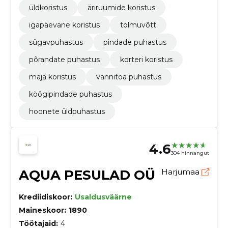
üldkoristus
äriruumide koristus
igapäevane koristus
tolmuvõtt
sügavpuhastus
pindade puhastus
põrandate puhastus
korteri koristus
maja koristus
vannitoa puhastus
köögipindade puhastus
hoonete üldpuhastus
4.6
304 hinnangut
AQUA PESULAD OÜ
Harjumaa
Krediidiskoor:
Usaldusväärne
Maineskoor:
1890
Töötajaid:
4