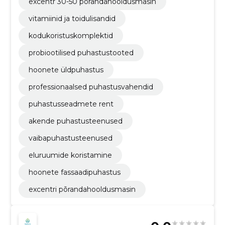
excentr 30-50 põrandahooldusmasin
vitamiinid ja toidulisandid
kodukoristuskomplektid
probiootilised puhastustooted
hoonete üldpuhastus
professionaalsed puhastusvahendid
puhastusseadmete rent
akende puhastusteenused
vaibapuhastusteenused
eluruumide koristamine
hoonete fassaadipuhastus
excentri põrandahooldusmasin