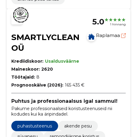
5.0
1 hinnang
SMARTLYCLEAN
Raplamaa
OÜ
Krediidiskoor:
Usaldusväärne
Maineskoor:
2620
Töötajaid:
8
Prognooskäive (2026):
165 435 €
Puhtus ja professionaalsus igal sammul!
Pakume professionaalseid koristusteenuseid nii
kodudes kui ka äripindadel.
puhastusteenus
akende pesu
süvapesu
remondijärgne koristus